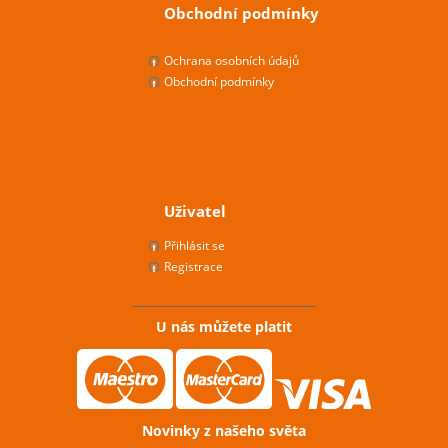
Obchodní podmínky
Ochrana osobních údajů
Obchodní podmínky
Uživatel
Přihlásit se
Registrace
U nás můžete platit
Novinky z našeho světa