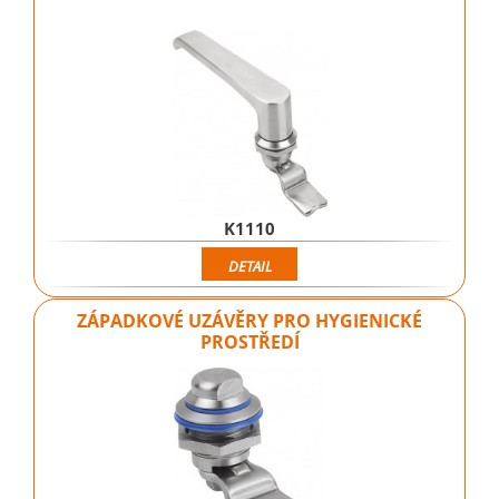
K1110
DETAIL
ZÁPADKOVÉ UZÁVĚRY PRO HYGIENICKÉ
PROSTŘEDÍ