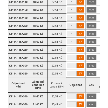
K1114.145X140
18,60 Kč
22,51 Kč
.step

K1114.145X160
18,60 Kč
22,51 Kč
.step

K1114.145X180
18,60 Kč
22,51 Kč
.step

K1114.145X200
18,60 Kč
22,51 Kč
.step

K1114.145X220
18,60 Kč
22,51 Kč
.step

K1114.145X240
18,60 Kč
22,51 Kč
.step

K1114.145X260
18,60 Kč
22,51 Kč
.step

K1114.145X280
18,60 Kč
22,51 Kč
.step

K1114.145X300
18,60 Kč
22,51 Kč
.step

K1114.145X320
18,60 Kč
22,51 Kč
.step

A při
Základní
Objednací
Koncová
délce
cena bez
Objednat
CAD
kód
cena s DPH
pouzd
DPH
H=18
K1114.145X340
18,60 Kč
22,51 Kč
.step

K1114.145X360
21,00 Kč
25,41 Kč
.step
