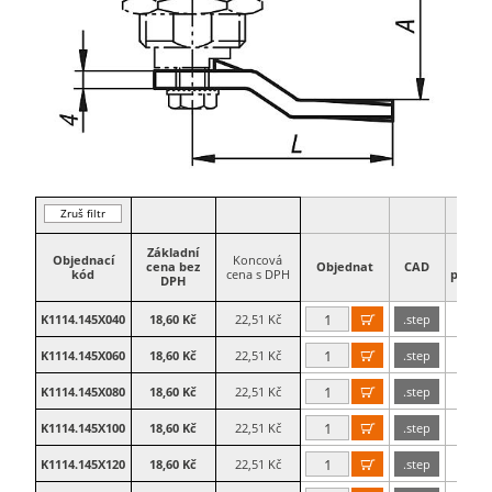
Zruš filtr
A při
Základní
Objednací
Koncová
délce
cena bez
Objednat
CAD
kód
cena s DPH
pouzd
DPH
H=18
K1114.145X040
18,60 Kč
22,51 Kč
.step

K1114.145X060
18,60 Kč
22,51 Kč
.step

K1114.145X080
18,60 Kč
22,51 Kč
.step

K1114.145X100
18,60 Kč
22,51 Kč
.step

K1114.145X120
18,60 Kč
22,51 Kč
.step
