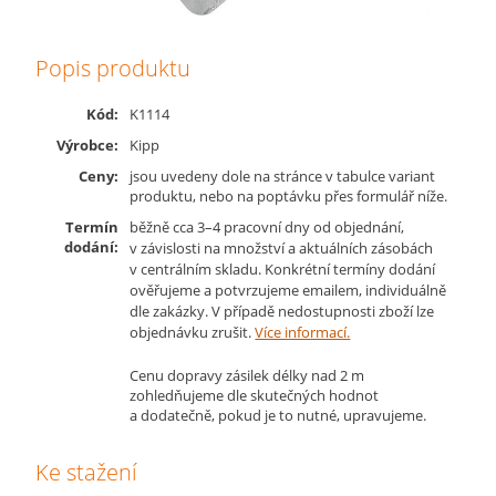
Popis produktu
Kód:
K1114
Výrobce:
Kipp
Ceny:
jsou uvedeny dole na stránce v tabulce variant
produktu, nebo na poptávku přes formulář níže.
Termín
běžně cca 3–4 pracovní dny od objednání,
dodání:
v závislosti na množství a aktuálních zásobách
v centrálním skladu. Konkrétní termíny dodání
ověřujeme a potvrzujeme emailem, individuálně
dle zakázky. V případě nedostupnosti zboží lze
objednávku zrušit.
Více informací.
Cenu dopravy zásilek délky nad 2 m
zohledňujeme dle skutečných hodnot
a dodatečně, pokud je to nutné, upravujeme.
Ke stažení