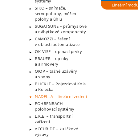
systémy
Lineární modu
SIKO – snímače,
servopohony, měření
polohy a úhlu
SUGATSUNE – průmyslové
a nábytkové komponenty
CAMOZZI – řešení
v oblasti automatizace
OK-VISE – upínací prvky
BRAUER – upínky
a airmovery
OJOP – tažné uzávěry
a spony
BLICKLE – Pojezdová Kola
a Kolečka
NADELLA – lineární vedení
FÖHRENBACH –
polohovací systémy
L.K.E. – transportní
zařízení
ACCURIDE – kuličkové
výsuvy