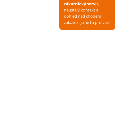
zákaznický servis
,
neustálý kontakt a
dohled nad chodem
zakázek. Jsme tu pro vás!