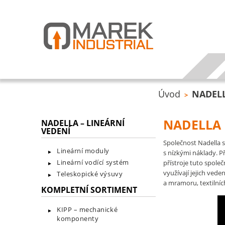
Úvod
NADELL
>
NADELLA 
NADELLA – LINEÁRNÍ
VEDENÍ
Společnost Nadella s
Lineární moduly
s nízkými náklady. P
Lineární vodící systém
přístroje tuto spol
využívají jejich vede
Teleskopické výsuvy
a mramoru, textilních
KOMPLETNÍ SORTIMENT
KIPP – mechanické
komponenty