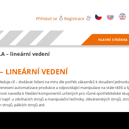
Přihlásit se
Registrace
HLAVNÍ STRÁNKA
A – lineární vedení
– LINEÁRNÍ VEDENÍ
leduje cíl – dodávat řešení na míru dle potřeb zákazníků k dosažení jedno
řenesení automatizace produkce a odpovídající manipulace na stále těžší a
ečnost navedla k hledání komponentů určených pro různé spotřebitelské sku
ní např. u zdvihacích strojů a manipulační techniky, slévárenských strojů, st
 strojů, pálících strojů atd.