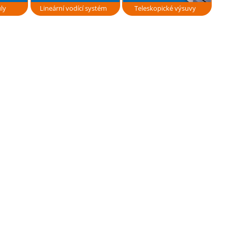
ly
Lineární vodící systém
Teleskopické výsuvy