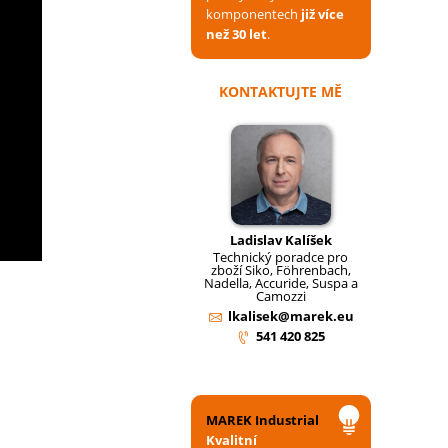
komponentech
již více
než 30 let
.
KONTAKTUJTE MĚ
Ladislav Kalíšek
Technický poradce pro
zboží Siko, Föhrenbach,
Nadella, Accuride, Suspa a
Camozzi
lkalisek@marek.eu
541 420 825
MAREK Industrial
Kvalitní