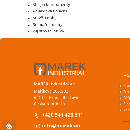
Strojní komponenty
Pojezdová kolečka
Stavěcí nohy
Snímače polohy
Zajišťovací prvky
Hl
MAREK Industrial a.s
Pro
Maříkova 2083/32
O n
621 00 Brno – Řečkovice
FAQ
Česká republika
Blo
Kon
+420 541 420 811
info@marek.eu