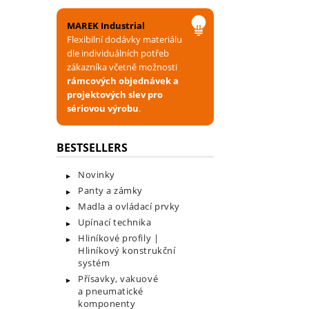
MAREK Industrial
Flexibilní dodávky materiálu
dle individuálních potřeb
zákazníka včetně možnosti
rámcových objednávek a
projektových slev pro
sériovou výrobu
.
BESTSELLERS
Novinky
Panty a zámky
Madla a ovládací prvky
Upínací technika
Hliníkové profily |
Hliníkový konstrukční
systém
Přísavky, vakuové
a pneumatické
komponenty