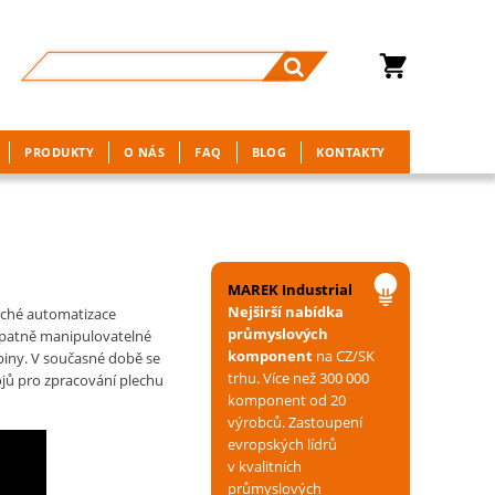
PRODUKTY
O NÁS
FAQ
BLOG
KONTAKTY
MAREK Industrial
Nejširší nabídka
duché automatizace
průmyslových
 špatně manipulovatelné
komponent
na CZ/SK
piny. V současné době se
trhu. Více než 300 000
rojů pro zpracování plechu
komponent od 20
výrobců. Zastoupení
evropských lídrů
v kvalitních
průmyslových