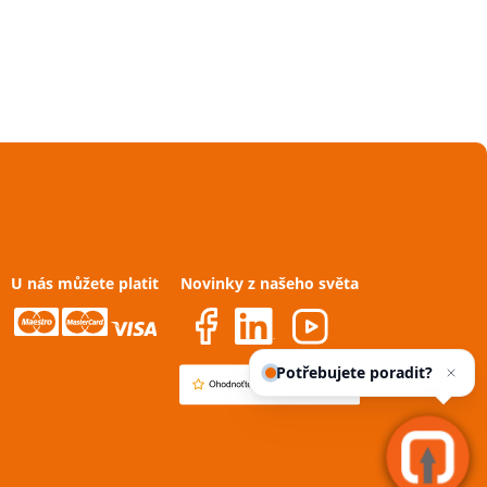
U nás můžete platit
Novinky z našeho světa
Potřebujete poradit?
Zeptejte
se naše