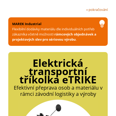
» pokračování
MAREK Industrial
Flexibilní dodávky materiálu dle individuálních potřeb
zákazníka včetně možnosti
rámcových objednávek a
projektových slev pro sériovou výrobu
.
Elektrická
transportní
tříkolka eTRIKE
Efektivní přeprava osob a materiálu v
rámci závodní logistiky a výroby