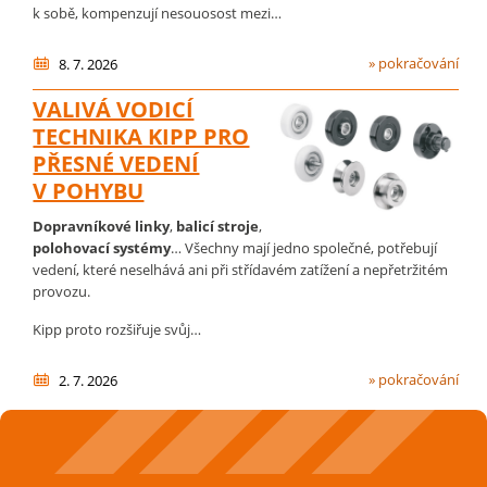
k sobě, kompenzují nesouosost mezi…
» pokračování
8. 7. 2026
VALIVÁ VODICÍ
TECHNIKA KIPP PRO
PŘESNÉ VEDENÍ
V POHYBU
Dopravníkové linky
,
balicí stroje
,
polohovací systémy
… Všechny mají jedno společné, potřebují
vedení, které neselhává ani při střídavém zatížení a nepřetržitém
provozu.
Kipp proto rozšiřuje svůj…
» pokračování
2. 7. 2026