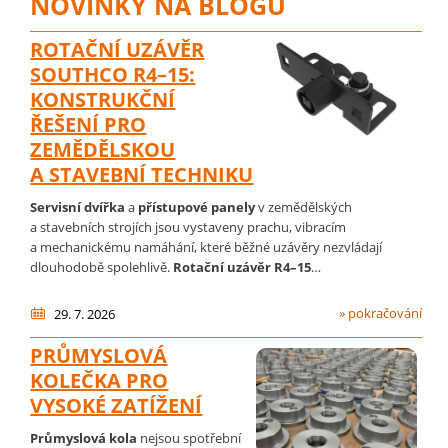
NOVINKY NA BLOGU
ROTAČNÍ UZÁVĚR
SOUTHCO R4–15:
KONSTRUKČNÍ
ŘEŠENÍ PRO
ZEMĚDĚLSKOU
A STAVEBNÍ TECHNIKU
Servisní dvířka
a
přístupové panely
v zemědělských
a stavebních strojích jsou vystaveny prachu, vibracím
a mechanickému namáhání, které běžné uzávěry nezvládají
dlouhodobě spolehlivě.
Rotační uzávěr R4–15
…
» pokračování
29. 7. 2026
PRŮMYSLOVÁ
KOLEČKA PRO
VYSOKÉ ZATÍŽENÍ
Průmyslová kola
nejsou spotřební