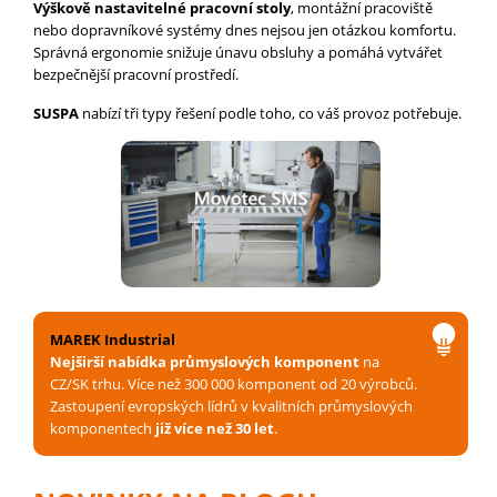
Výškově nastavitelné pracovní stoly
, montážní pracoviště
nebo dopravníkové systémy dnes nejsou jen otázkou komfortu.
Správná ergonomie snižuje únavu obsluhy a pomáhá vytvářet
bezpečnější pracovní prostředí.
SUSPA
nabízí tři typy řešení podle toho, co váš provoz potřebuje.
MAREK Industrial
Nejširší nabídka průmyslových komponent
na
CZ/SK trhu. Více než 300 000 komponent od 20 výrobců.
Zastoupení evropských lídrů v kvalitních průmyslových
komponentech
již více než 30 let
.