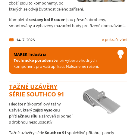
zboží. Jsou to komponenty, od
kterých se odvíjí životnost celého zařízení.
Kompletní
sestavy kol Brauer
jsou přesně obrobeny,
smontovány a vybaveny mazacími body pro řízené domazávání…
» pokračování
14. 7. 2026
MAREK Industrial
Technické poradenství
při výběru vhodných
komponent pro vaši aplikaci. Nalezneme řešení.
TAŽNÉ UZÁVĚRY
SÉRIE SOUTHCO 91
Hledáte nízkoprofilový tažný
uzávěr, který zajistí
vysokou
přítlačnou sílu
a zároveň si poradí
s drobnou nesouosostí?
Tažné uzávěry série
Southco 91
spolehlivě přitahují panely