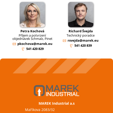
Petra Kochová
Richard Švejda
Příjem a potvrzení
Technický poradce
objednávek Schmalz, Pinet
rsvejda@marek.eu
pkochova@marek.eu
541 420 839
541 420 829
MAREK Industrial a.s
Maříkova 2083/32