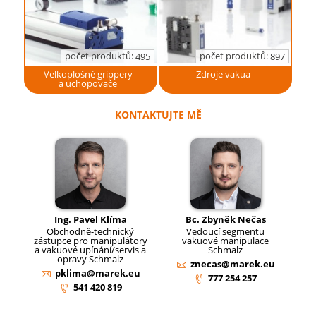
počet produktů:
počet produktů:
495
897
Velkoplošné grippery
Zdroje vakua
a uchopovače
KONTAKTUJTE MĚ
Ing. Pavel Klíma
Bc. Zbyněk Nečas
Obchodně-technický
Vedoucí segmentu
zástupce pro manipulátory
vakuové manipulace
a vakuové upínání/servis a
Schmalz
opravy Schmalz
znecas@marek.eu
pklima@marek.eu
777 254 257
541 420 819