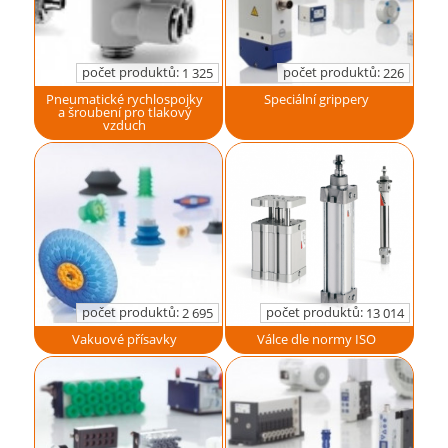
počet produktů:
počet produktů:
1 325
226
Pneumatické rychlospojky
Speciální grippery
a šroubení pro tlakový
vzduch
počet produktů:
počet produktů:
2 695
13 014
Vakuové přísavky
Válce dle normy ISO