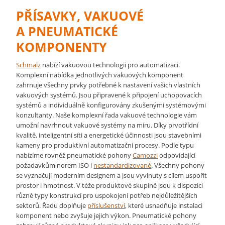
PŘÍSAVKY, VAKUOVÉ
A PNEUMATICKÉ
KOMPONENTY
Schmalz
nabízí vakuovou technologii pro automatizaci.
Komplexní nabídka jednotlivých vakuových komponent
zahrnuje všechny prvky potřebné k nastavení vašich vlastních
vakuových systémů. Jsou připravené k připojení uchopovacích
systémů a individuálně konfigurovány zkušenými systémovými
konzultanty. Naše komplexní řada vakuové technologie vám
umožní navrhnout vakuové systémy na míru. Díky prvotřídní
kvalitě, inteligentní síti a energetické účinnosti jsou stavebními
kameny pro produktivní automatizační procesy. Podle typu
nabízíme rovněž pneumatické pohony
Camozzi
odpovídající
požadavkům norem ISO i
nestandardi­zované
. Všechny pohony
se vyznačují moderním designem a jsou vyvinuty s cílem uspořit
prostor i hmotnost. V téže produktové skupině jsou k dispozici
různé typy konstrukcí pro uspokojení potřeb nejdůležitějších
sektorů. Řadu doplňuje
příslušenství
, které usnadňuje instalaci
komponent nebo zvyšuje jejich výkon. Pneumatické pohony