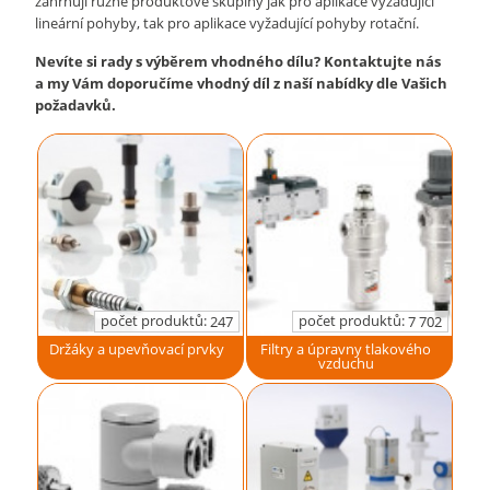
zahrnují různé produktové skupiny jak pro aplikace vyžadující
lineární pohyby, tak pro aplikace vyžadující pohyby rotační.
Nevíte si rady s výběrem vhodného dílu? Kontaktujte nás
a my Vám doporučíme vhodný díl z naší nabídky dle Vašich
požadavků.
počet produktů:
počet produktů:
247
7 702
Držáky a upevňovací prvky
Filtry a úpravny tlakového
vzduchu