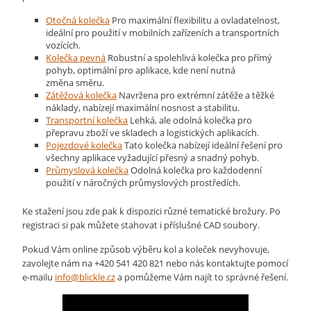
Otočná kolečka
Pro maximální flexibilitu a ovladatelnost,
ideální pro použití v mobilních zařízeních a transportních
vozících.
Kolečka pevná
Robustní a spolehlivá kolečka pro přímý
pohyb, optimální pro aplikace, kde není nutná
změna směru.
Zátěžová kolečka
Navržena pro extrémní zátěže a těžké
náklady, nabízejí maximální nosnost a stabilitu.
Transportní kolečka
Lehká, ale odolná kolečka pro
přepravu zboží ve skladech a logistických aplikacích.
Pojezdové kolečka
Tato kolečka nabízejí ideální řešení pro
všechny aplikace vyžadující přesný a snadný pohyb.
Průmyslová kolečka
Odolná kolečka pro každodenní
použití v náročných průmyslových prostředích.
Ke stažení jsou zde pak k dispozici různé tematické brožury. Po
registraci si pak můžete stahovat i příslušné CAD soubory.
Pokud Vám online způsob výběru kol a koleček nevyhovuje,
zavolejte nám na +420 541 420 8­21 nebo nás kontaktujte pomocí
e-mailu
info@
blickle.cz
a pomůžeme Vám najít to správné řešení.