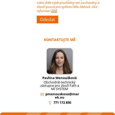
námi dále nijak používány ani uschovány a
slouží pouze pro vyřízení této žádosti. Více
informací
ZDE
KONTAKTUJTE MĚ
Pavlína Menoušková
Obchodně-technický
zástupce pro zboží Fath a
MI SYSTEM
pmenouskova@mar
ek.eu
771 172 850