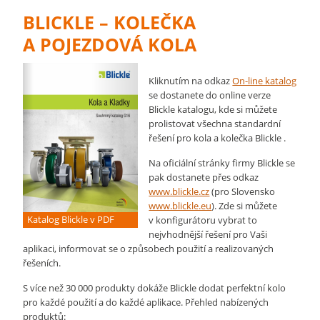
BLICKLE – KOLEČKA
A POJEZDOVÁ KOLA
Kliknutím na odkaz
On-line katalog
se dostanete do online verze
Blickle katalogu, kde si můžete
prolistovat všechna standardní
řešení pro kola a kolečka Blickle .
Na oficiální stránky firmy Blickle se
pak dostanete přes odkaz
www.blickle.cz
(pro Slovensko
www.blickle.eu
). Zde si můžete
Katalog Blickle v PDF
v konfigurátoru vybrat to
nejvhodnější řešení pro Vaši
aplikaci, informovat se o způsobech použití a realizovaných
řešeních.
S více než 30 000 produkty dokáže Blickle dodat perfektní kolo
pro každé použití a do každé aplikace. Přehled nabízených
produktů: