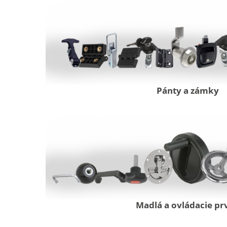
Pánty a zámky
Madlá a ovládacie pr