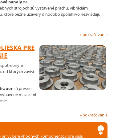
pové panely
na
bných strojoch sú vystavené prachu, vibráciám
 ktoré bežné uzávery dlhodobo spoľahlivo nezvládajú.
» pokračovanie
LIESKA PRE
NIE
ú spotrebným
 od ktorých závisí
 Brauer
sú presne
 vybavené mazacími
anie…
» pokračovanie
o
pri výbere vhodných komponentov pre vašu