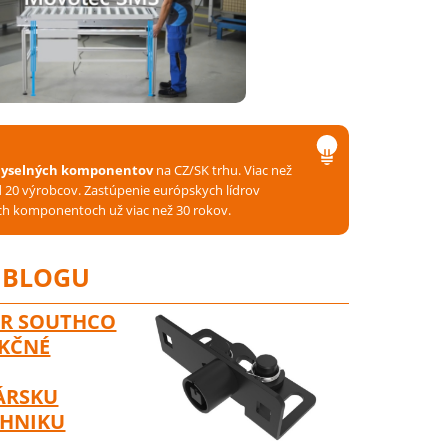
emyselných komponentov
na CZ/SK trhu. Viac než
20 výrobcov. Zastúpenie európskych lídrov
ch komponentoch už viac než 30 rokov.
 BLOGU
ER SOUTHCO
UKČNÉ
ÁRSKU
CHNIKU