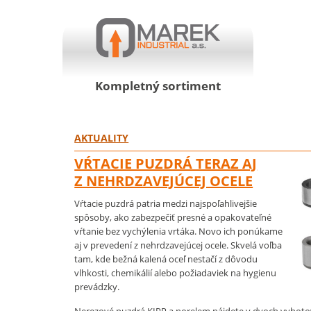
Kompletný sortiment
AKTUALITY
VŔTACIE PUZDRÁ TERAZ AJ
Z NEHRDZAVEJÚCEJ OCELE
Vŕtacie puzdrá patria medzi najspoľahlivejšie
spôsoby, ako zabezpečiť presné a opakovateľné
vŕtanie bez vychýlenia vrtáka. Novo ich ponúkame
aj v prevedení z nehrdzavejúcej ocele. Skvelá voľba
tam, kde bežná kalená oceľ nestačí z dôvodu
vlhkosti, chemikálií alebo požiadaviek na hygienu
prevádzky.