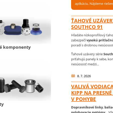
aplikáciu. Nájdeme riešen
ŤAHOVÉ UZÁVERY
SOUTHCO 91
Hľadáte nízkoprofilový ťaho
zabezpečí
vysokú prítlačnú
poradí s drobnou nesúosos
ké komponenty
Ťahové uzávery série
South
priťahujú panely k sebe, k
nesúososť medzi…
8. 7. 2026
VALIVÁ VODIAC
KIPP NA PRESNÉ
V POHYBE
ty
Dopravníkové linky
,
balia
polohovacie systémy
… Vš