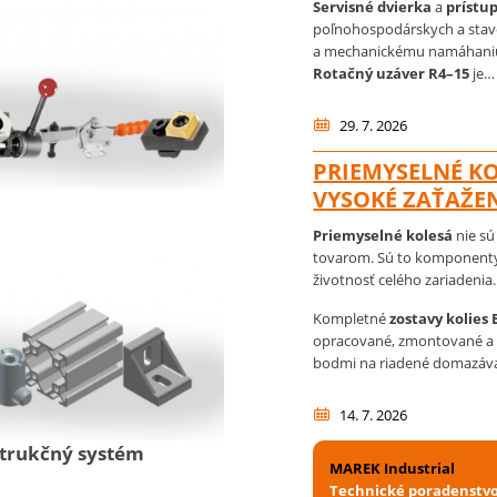
Servisné dvierka
a
prístu
poľnohospodárskych a stave
a mechanickému namáhaniu,
Rotačný uzáver R4–15
je…
29. 7. 2026
PRIEMYSELNÉ KO
VYSOKÉ ZAŤAŽE
Priemyselné kolesá
nie s
tovarom. Sú to komponenty,
životnosť celého zariadenia.
Kompletné
zostavy kolies
opracované, zmontované a
bodmi na riadené domazáv
14. 7. 2026
nštrukčný systém
MAREK Industrial
Technické poradenstv