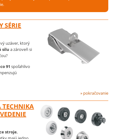
ie.
 SÉRIE
vý uzáver, ktorý
 silu
a zároveň si
ťou?
co 91
spoľahlivo
ompenzujú
» pokračovanie
A TECHNIKA
 VEDENIE
ce stroje
,
etky majú jedno