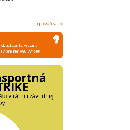
oveniach
» pokračovanie
rieb zákazníka vrátane
av pre sériovú výrobu
.
nsportná
TRIKE
álu v rámci závodnej
by