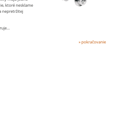
ie, ktoré nesklame
a nepretržitej
iruje…
» pokračovanie