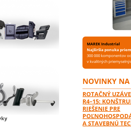
MAREK Industrial
Najširšia ponuka pri
300 000 komponentov od 
v kvalitných priemyselný
NOVINKY NA
ROTAČNÝ UZÁV
R4–15: KONŠTR
RIEŠENIE PRE
POĽNOHOSPOD
vky
A STAVEBNÚ TE