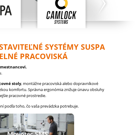
STAVITEĽNÉ SYSTÉMY SUSPA
ELNÉ PRACOVISKÁ
amestnancovi.
u.
covné stoly
, montážne pracoviská alebo dopravníkové
ázkou komfortu. Správna ergonómia znižuje únavu obsluhy
jšie pracovné prostredie.
ení podľa toho, čo vaša prevádzka potrebuje.