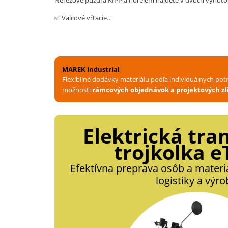
Nerezové puzdrá KIPP a norelem nájdete v dvoch vyhot
✅ Valcové vŕtacie…
MAREK Industrial
Flexibilné dodávky materiálu podľa individuálnych pot
možnosti
rámcových objednávok a projektových zli
Elektrická tra
trojkolka e
Efektívna preprava osôb a materi
logistiky a výro