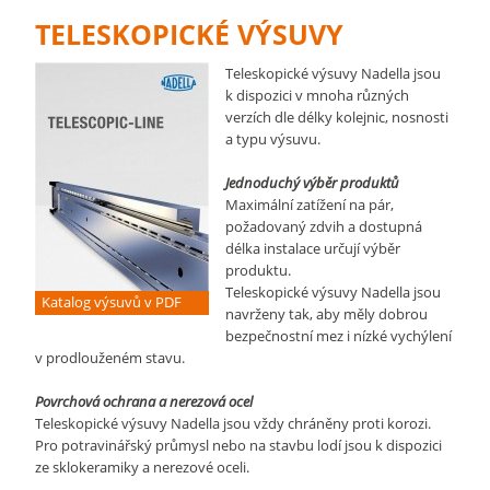
TELESKOPICKÉ VÝSUVY
Teleskopické výsuvy Nadella jsou
k dispozici v mnoha různých
verzích dle délky kolejnic, nosnosti
a typu výsuvu.
Jednoduchý výběr produktů
Maximální zatížení na pár,
požadovaný zdvih a dostupná
délka instalace určují výběr
produktu.
Teleskopické výsuvy Nadella jsou
Katalog výsuvů v PDF
navrženy tak, aby měly dobrou
bezpečnostní mez i nízké vychýlení
v prodlouženém stavu.
Povrchová ochrana a nerezová ocel
Teleskopické výsuvy Nadella jsou vždy chráněny proti korozi.
Pro potravinářský průmysl nebo na stavbu lodí jsou k dispozici
ze sklokeramiky a nerezové oceli.