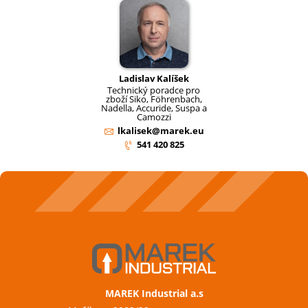
Ladislav Kalíšek
Technický poradce pro
zboží Siko, Föhrenbach,
Nadella, Accuride, Suspa a
Camozzi
lkalisek@marek.eu
541 420 825
MAREK Industrial a.s