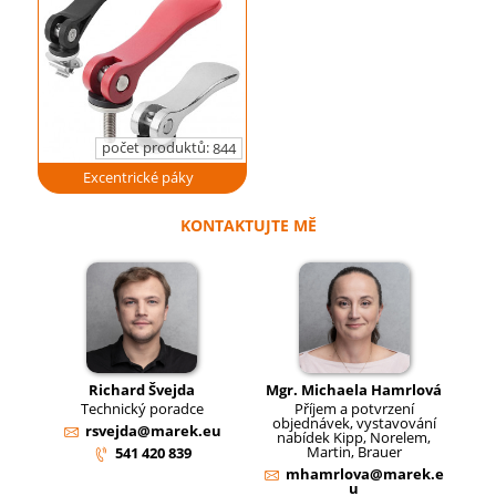
počet produktů:
844
Excentrické páky
KONTAKTUJTE MĚ
Richard Švejda
Mgr. Michaela Hamrlová
Technický poradce
Příjem a potvrzení
objednávek, vystavování
rsvejda@marek.eu
nabídek Kipp, Norelem,
Martin, Brauer
541 420 839
mhamrlova@marek.e
u