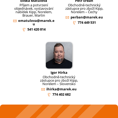
Eliška Matulová
Petr Erban
Příjem a potvrzení
Obchodně-technický
objednávek, vystavování
zástupce pro zboží Kipp,
nabídek Kipp, Norelem,
Norelem – Čechy
Brauer, Martin
perban@marek.eu
ematulova@marek.e
774 449 531
u
541 420 814
Igor Hirka
Obchodně-technický
zástupce pro zboží Kipp,
Norelem – Slovensko
ihirka@marek.eu
774 402 682