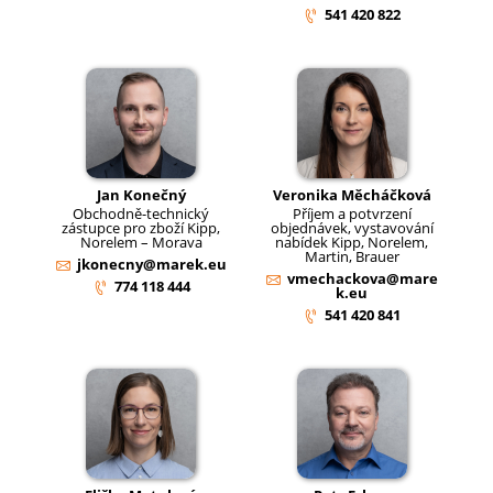
541 420 822
Jan Konečný
Veronika Měcháčková
Obchodně-technický
Příjem a potvrzení
zástupce pro zboží Kipp,
objednávek, vystavování
Norelem – Morava
nabídek Kipp, Norelem,
Martin, Brauer
jkonecny@marek.eu
vmechackova@mare
774 118 444
k.eu
541 420 841