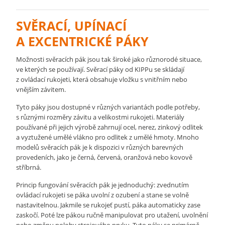
SVĚRACÍ, UPÍNACÍ
A EXCENTRICKÉ PÁKY
Možnosti svěracích pák jsou tak široké jako různorodé situace,
ve kterých se používají. Svěrací páky od KIPPu se skládají
z ovládací rukojeti, která obsahuje vložku s vnitřním nebo
vnějším závitem.
Tyto páky jsou dostupné v různých variantách podle potřeby,
s různými rozměry závitu a velikostmi rukojeti. Materiály
používané při jejich výrobě zahrnují ocel, nerez, zinkový odlitek
a vyztužené umělé vlákno pro odlitek z umělé hmoty. Mnoho
modelů svěracích pák je k dispozici v různých barevných
provedeních, jako je černá, červená, oranžová nebo kovově
stříbrná.
Princip fungování svěracích pák je jednoduchý: zvednutím
ovládací rukojeti se páka uvolní z ozubení a stane se volně
nastavitelnou. Jakmile se rukojeť pustí, páka automaticky zase
zaskočí. Poté lze pákou ručně manipulovat pro utažení, uvolnění