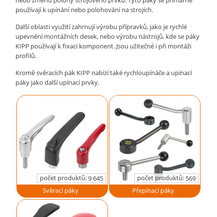
nebo změnu polohy strojového prvku. Tyto páky se primárně
používají k upínání nebo polohování na strojích.
Další oblasti využití zahrnují výrobu přípravků, jako je rychlé
upevnění montážních desek, nebo výrobu nástrojů, kde se páky
KIPP používají k fixaci komponent. Jsou užitečné i při montáži
profilů.
Kromě svěracích pák KIPP nabízí také rychloupínáče a upínací
páky jako další upínací prvky.
počet produktů:
počet produktů:
9 645
569
Svěrací páky
Přepínací páky