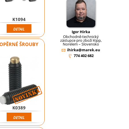
K1094
DETAIL
Igor Hirka
Obchodně-technický
zástupce pro zboží Kipp,
OPĚRNÉ ŠROUBY
Norelem – Slovensko
ihirka@marek.eu
774 402 682
Novinka
K0389
DETAIL