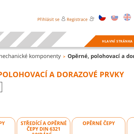
Přihlásit se
Registrace
HLAVNÍ STRÁNKA
 mechanické komponenty
Opěrné, polohovací a do
>
 POLOHOVACÍ A DORAZOVÉ PRVKY
PY
STŘEDÍCÍ A OPĚRNÉ
OPĚRNÉ ČEPY
ČEPY DIN 6321