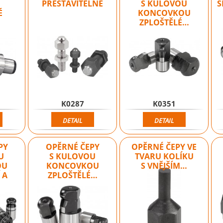
PŘESTAVITELNÉ
S KULOVOU
Š
É
KONCOVKOU
ZPLOŠTĚLÉ…
K0287
K0351
DETAIL
DETAIL
PY
OPĚRNÉ ČEPY
OPĚRNÉ ČEPY VE
U
S KULOVOU
TVARU KOLÍKU
OU
KONCOVKOU
S VNĚJŠÍM…
 A
ZPLOŠTĚLÉ…