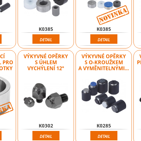
K0385
K0385
DETAIL
DETAIL
CÍ
VÝKYVNÉ OPĚRKY
VÝKYVNÉ OPĚRKY
L PRO
S ÚHLEM
S O-KROUŽKEM
P
NOTKY
VYCHÝLENÍ 12°
A VYMĚNITELNÝMI…
Novinka
K0302
K0285
DETAIL
DETAIL