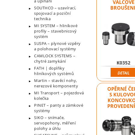
a upínání
VÁLCOVÉ
BROUŠEN
SOUTHCO – uzavírací,
spojovací a poziční
technika
MI SYSTEM – hliníkové
profily – stavebnicový
systém
SUSPA – plynové vzpěry
a polohovací systémy
CAMLOCK SYSTEMS –
chytré zamykání
K0352
FATH | doplňky
DETAIL
hliníkových systémů
Martin – stavěcí nohy,
nerezové komponenty
OPĚRNÉ ČE
MI Transport – pojezdová
S KULOVO
kolečka
KONCOVK
PINET – panty a zámkové
PROVEDENÍ
systémy
SIKO – snímače,
servopohony, měření
polohy a úhlu