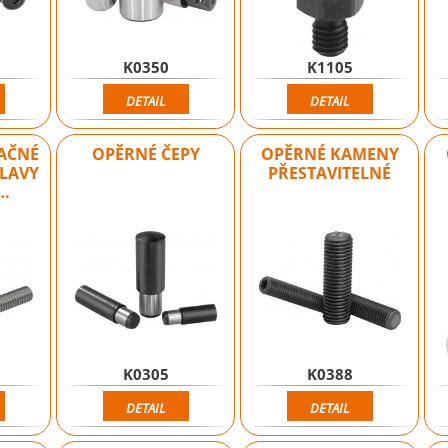
K0350
K1105
DETAIL
DETAIL
LAČNÉ
OPĚRNÉ ČEPY
OPĚRNÉ KAMENY
HLAVY
PŘESTAVITELNÉ
…
K0305
K0388
DETAIL
DETAIL