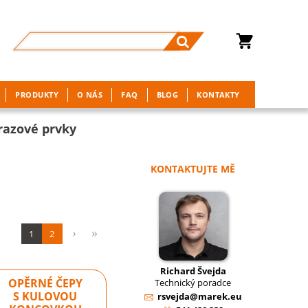
PRODUKTY
O NÁS
FAQ
BLOG
KONTAKTY
razové prvky
KONTAKTUJTE MĚ
1
2
Richard Švejda
OPĚRNÉ ČEPY
Technický poradce
S KULOVOU
rsvejda@marek.eu