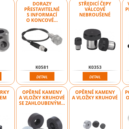
DORAZY
STŘEDICÍ ČEPY
PŘESTAVITELNÉ
VÁLCOVÉ
P
S INFORMACÍ
NEBROUŠENÉ
O KONCOVÉ…
K0581
K0353
DETAIL
DETAIL
ĚRKY
OPĚRNÉ KAMENY
OPĚRNÉ KAMENY
P
KEM
A VLOŽKY KRUHOVÉ
A VLOŽKY KRUHOVÉ
O
SE ZAHLOUBENÝM…