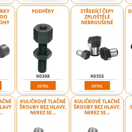
ĚRKY
PODPĚRY
STŘEDÍCÍ ČEPY
D
E DO
ZPLOŠTĚLÉ
LOHY
NEBROUŠENÉ
K0308
K0355
DETAIL
DETAIL
LAČNÉ
KULIČKOVÉ TLAČNÉ
KULIČKOVÉ TLAČNÉ
HLAVY
ŠROUBY BEZ HLAVY,
ŠROUBY BEZ HLAVY,
…
NEREZ SE…
NEREZ SE…