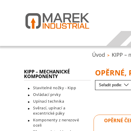
Úvod
KIPP –
>
OPĚRNÉ,
KIPP – MECHANICKÉ
KOMPONENTY
Seřadit podle:
Stavitelné nožky - Kipp
Ovládací prvky
Upínací technika
Svěrací, upínací a
excentrické páky
OPĚRNÉ ČE
Komponenty z nerezové
oceli