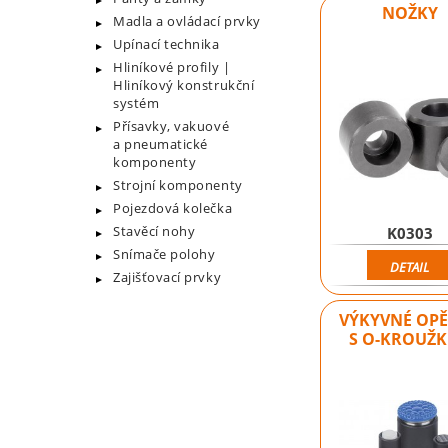
NOŽKY
Madla a ovládací prvky
Upínací technika
Hliníkové profily |
Hliníkový konstrukční
systém
Přísavky, vakuové
a pneumatické
komponenty
Strojní komponenty
Pojezdová kolečka
Stavěcí nohy
K0303
Snímače polohy
DETAIL
Zajišťovací prvky
VÝKYVNÉ OP
S O-KROUŽ