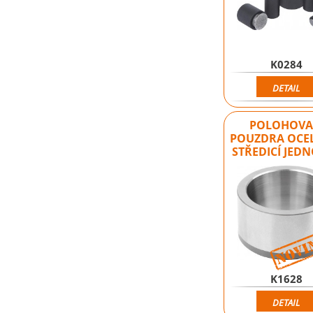
K0284
DETAIL
POLOHOVA
POUZDRA OCE
STŘEDICÍ JED
K1628
DETAIL