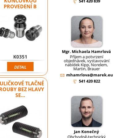
KONCOVKOU
541 420 839
PROVEDENÍ B
Mgr. Michaela Hamrlová
K0351
Příjem a potvrzení
objednávek, vystavování
nabídek Kipp, Norelem,
DETAIL
Martin, Brauer
mhamrlova@marek.eu
541 420 822
ULIČKOVÉ TLAČNÉ
ROUBY BEZ HLAVY
SE…
Jan Konečný
Obchodně-technický