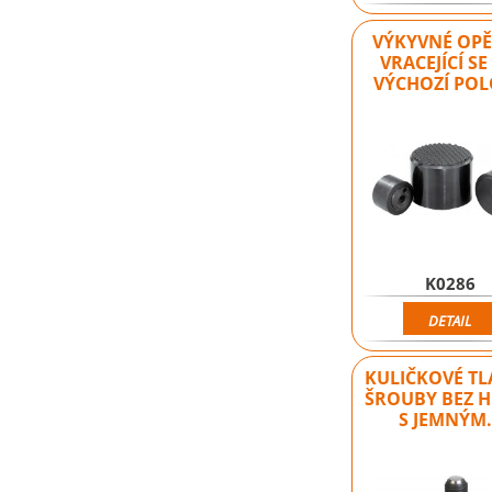
VÝKYVNÉ OP
VRACEJÍCÍ S
VÝCHOZÍ PO
K0286
DETAIL
KULIČKOVÉ T
ŠROUBY BEZ 
S JEMNÝM