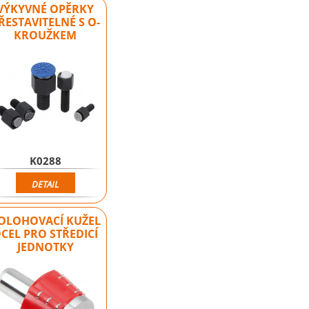
VÝKYVNÉ OPĚRKY
ŘESTAVITELNÉ S O-
KROUŽKEM
K0288
DETAIL
OLOHOVACÍ KUŽEL
CEL PRO STŘEDICÍ
JEDNOTKY