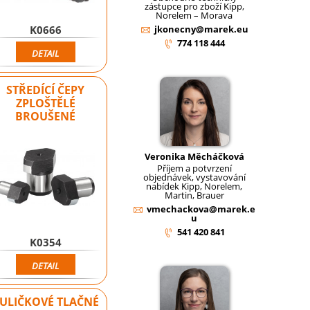
zástupce pro zboží Kipp,
Norelem – Morava
K0666
jkonecny@marek.eu
774 118 444
DETAIL
STŘEDÍCÍ ČEPY
ZPLOŠTĚLÉ
BROUŠENÉ
Veronika Měcháčková
Příjem a potvrzení
objednávek, vystavování
nabídek Kipp, Norelem,
Martin, Brauer
vmechackova@marek.e
u
541 420 841
K0354
DETAIL
ULIČKOVÉ TLAČNÉ