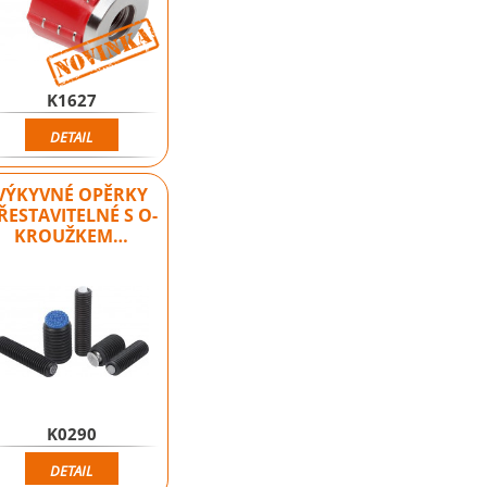
Novinka
Novinka
K1627
DETAIL
VÝKYVNÉ OPĚRKY
ŘESTAVITELNÉ S O-
KROUŽKEM…
K0290
DETAIL