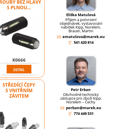
ROUBY BEZ HLAVY
S PLNOU…
Eliška Matulová
Příjem a potvrzení
objednávek, vystavování
nabídek Kipp, Norelem,
Brauer, Martin
ematulova@marek.eu
541 420 814
K0666
DETAIL
STŘEDÍCÍ ČEPY
Petr Erban
S VNITŘNÍM
Obchodně-technický
ZÁVITEM
zástupce pro zboží Kipp,
Norelem – Čechy
perban@marek.eu
774 449 531