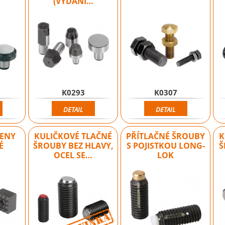
(VYDÁNÍ…
K0293
K0307
DETAIL
DETAIL
ENY
KULIČKOVÉ TLAČNÉ
PŘÍTLAČNÉ ŠROUBY
K
É
ŠROUBY BEZ HLAVY,
S POJISTKOU LONG-
Š
OCEL SE…
LOK
Novinka