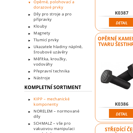
Opěrné, polohovací a
dorazové prvky
K0387
Díly pro stroje a pro
přípravky
DETAIL
Klouby
Magnety
OPĚRNÉ KAME
Tlumicí prvky
TVARU ŠESTI
Ukazatele hladiny náplně,
šroubové uzávěry
Měřítka, kroužky,
vodováhy
Přepravní technika
Nástroje
KOMPLETNÍ SORTIMENT
KIPP – mechanické
K0386
komponenty
NORELEM – normované
DETAIL
díly
SCHMALZ – vše pro
vakuovou manipulaci
STŘEDÍCÍ Č