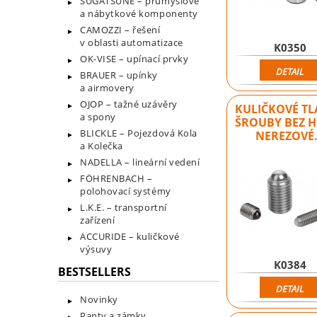
SUGATSUNE – průmyslové
a nábytkové komponenty
CAMOZZI – řešení
v oblasti automatizace
K0350
OK-VISE – upínací prvky
DETAIL
BRAUER – upínky
a airmovery
OJOP – tažné uzávěry
KULIČKOVÉ T
a spony
ŠROUBY BEZ 
BLICKLE – Pojezdová Kola
NEREZOVÉ
a Kolečka
NADELLA – lineární vedení
FÖHRENBACH –
polohovací systémy
L.K.E. – transportní
zařízení
ACCURIDE – kuličkové
výsuvy
K0384
BESTSELLERS
DETAIL
Novinky
Panty a zámky