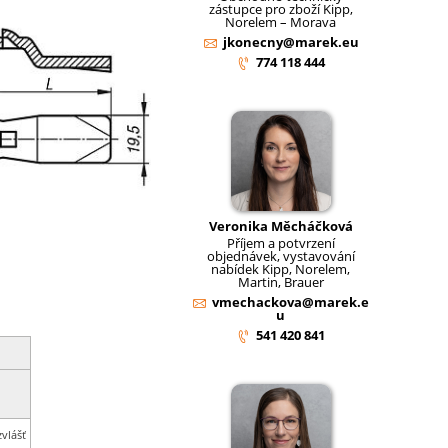
zástupce pro zboží Kipp,
Norelem – Morava
jkonecny@marek.eu
774 118 444
Veronika Měcháčková
Příjem a potvrzení
objednávek, vystavování
nabídek Kipp, Norelem,
Martin, Brauer
vmechackova@marek.e
u
541 420 841
vlášť