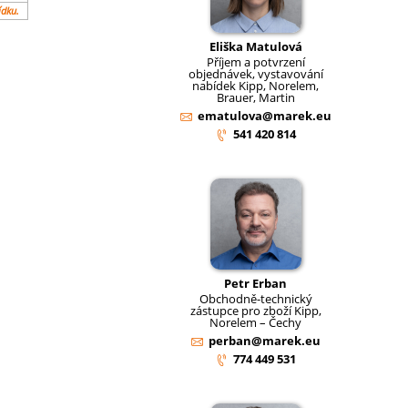
ídku.
Eliška Matulová
Příjem a potvrzení
objednávek, vystavování
nabídek Kipp, Norelem,
Brauer, Martin
ematulova@marek.eu
541 420 814
Petr Erban
Obchodně-technický
zástupce pro zboží Kipp,
Norelem – Čechy
perban@marek.eu
774 449 531