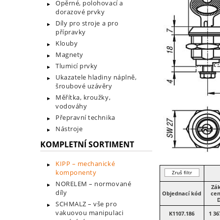
Opěrné, polohovací a
dorazové prvky
Díly pro stroje a pro
přípravky
Klouby
Magnety
Tlumicí prvky
Ukazatele hladiny náplně,
šroubové uzávěry
Měřítka, kroužky,
vodováhy
Přepravní technika
Nástroje
KOMPLETNÍ SORTIMENT
KIPP – mechanické
komponenty
Zruš filtr
NORELEM – normované
Zák
díly
Objednací kód
cen
SCHMALZ – vše pro
vakuovou manipulaci
K1107.186
1 36