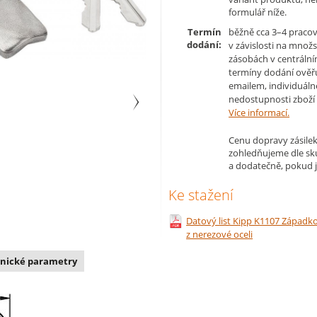
formulář níže.
Termín
běžně cca 3–4 pracov
dodání:
v závislosti na množs
zásobách v centrální
termíny dodání ověř
emailem, individuáln
nedostupnosti zboží 
Více informací.
Cenu dopravy zásilek
zohledňujeme dle s
a dodatečně, pokud j
Ke stažení
Datový list Kipp K1107 Západk
z nerezové oceli
nické parametry