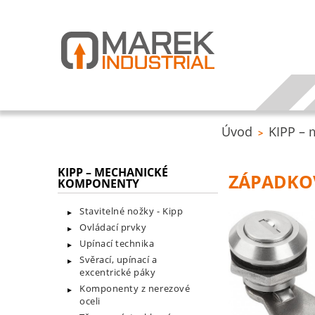
Úvod
KIPP –
>
KIPP – MECHANICKÉ
ZÁPADKOV
KOMPONENTY
Stavitelné nožky - Kipp
Ovládací prvky
Upínací technika
Svěrací, upínací a
excentrické páky
Komponenty z nerezové
oceli