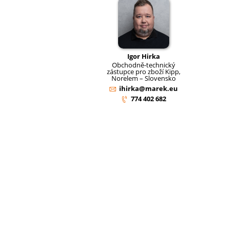
Igor Hirka
Obchodně-technický
zástupce pro zboží Kipp,
Norelem – Slovensko
ihirka@marek.eu
774 402 682