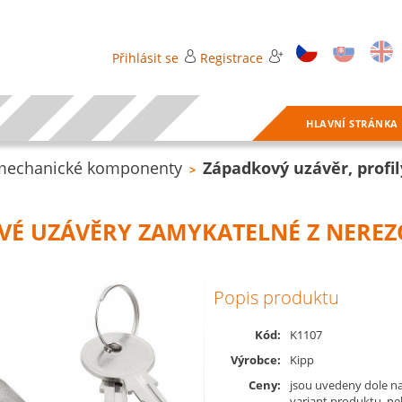
Přihlásit se
Registrace
HLAVNÍ STRÁNKA
 mechanické komponenty
Západkový uzávěr, profi
>
É UZÁVĚRY ZAMYKATELNÉ Z NEREZ
Popis produktu
Kód:
K1107
Výrobce:
Kipp
Ceny:
jsou uvedeny dole na
variant produktu, n