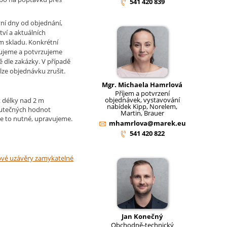
541 420 839
ní dny od objednání,
tví a aktuálních
m skladu. Konkrétní
ujeme a potvrzujeme
ě dle zakázky. V případě
lze objednávku zrušit.
Mgr. Michaela Hamrlová
Příjem a potvrzení
objednávek, vystavování
 délky nad 2 m
nabídek Kipp, Norelem,
kutečných hodnot
Martin, Brauer
e to nutné, upravujeme.
mhamrlova@marek.eu
541 420 822
ové uzávěry zamykatelné
Jan Konečný
Obchodně-technický