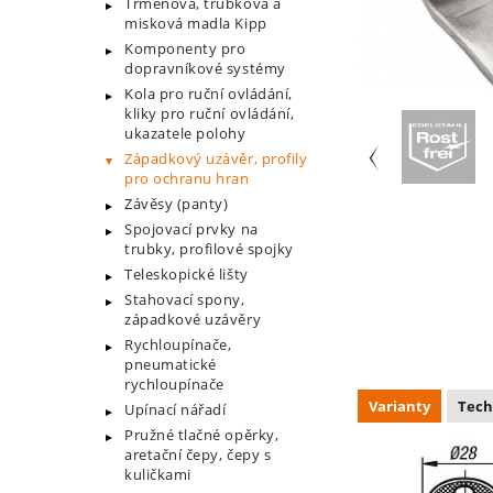
Třmenová, trubková a
misková madla Kipp
Komponenty pro
dopravníkové systémy
Kola pro ruční ovládání,
kliky pro ruční ovládání,
ukazatele polohy
Západkový uzávěr, profily
pro ochranu hran
Závěsy (panty)
Spojovací prvky na
trubky, profilové spojky
Teleskopické lišty
Stahovací spony,
západkové uzávěry
Rychloupínače,
pneumatické
rychloupínače
Varianty
Tech
Upínací nářadí
Pružné tlačné opěrky,
aretační čepy, čepy s
kuličkami