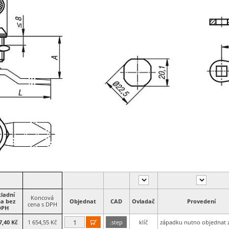
ladní
Koncová
a bez
Objednat
CAD
Ovladač
Provedení
cena s DPH
DPH
7,40 Kč
1 654,55 Kč
.step
klíč
západku nutno objednat z
