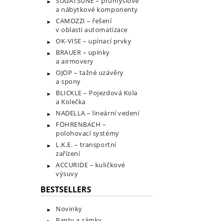
SUGATSUNE – průmyslové
a nábytkové komponenty
CAMOZZI – řešení
v oblasti automatizace
OK-VISE – upínací prvky
BRAUER – upínky
a airmovery
OJOP – tažné uzávěry
a spony
BLICKLE – Pojezdová Kola
a Kolečka
NADELLA – lineární vedení
FÖHRENBACH –
polohovací systémy
L.K.E. – transportní
zařízení
ACCURIDE – kuličkové
výsuvy
BESTSELLERS
Novinky
Panty a zámky