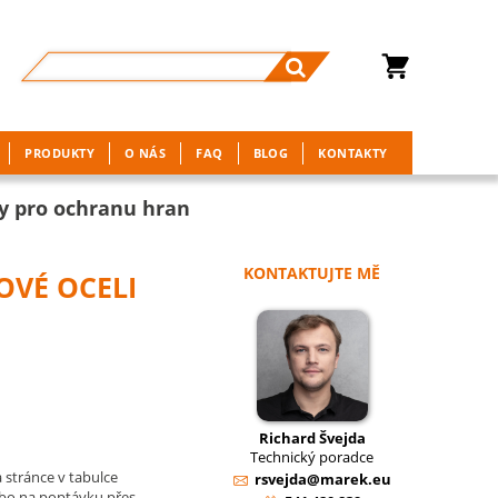
PRODUKTY
O NÁS
FAQ
BLOG
KONTAKTY
ly pro ochranu hran
KONTAKTUJTE MĚ
OVÉ OCELI
Richard Švejda
Technický poradce
 stránce v tabulce
rsvejda@marek.eu
ebo na poptávku přes