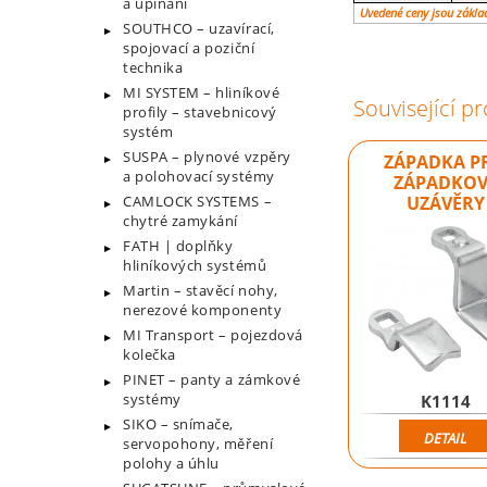
a upínání
Uvedené ceny jsou zákla
SOUTHCO – uzavírací,
spojovací a poziční
technika
MI SYSTEM – hliníkové
Související p
profily – stavebnicový
systém
SUSPA – plynové vzpěry
ZÁPADKA P
a polohovací systémy
ZÁPADKOV
UZÁVĚRY
CAMLOCK SYSTEMS –
chytré zamykání
FATH | doplňky
hliníkových systémů
Martin – stavěcí nohy,
nerezové komponenty
MI Transport – pojezdová
kolečka
PINET – panty a zámkové
systémy
K1114
SIKO – snímače,
DETAIL
servopohony, měření
polohy a úhlu