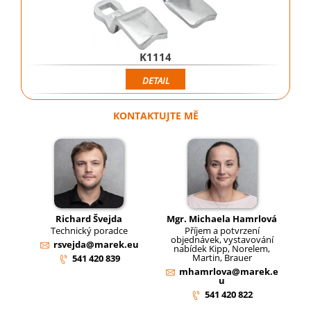
K1114
DETAIL
KONTAKTUJTE MĚ
Richard Švejda
Mgr. Michaela Hamrlová
Technický poradce
Příjem a potvrzení
objednávek, vystavování
rsvejda@marek.eu
nabídek Kipp, Norelem,
Martin, Brauer
541 420 839
mhamrlova@marek.e
u
541 420 822