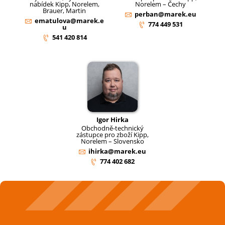
nabídek Kipp, Norelem,
Norelem – Čechy
Brauer, Martin
perban@marek.eu
ematulova@marek.e
774 449 531
u
541 420 814
Igor Hirka
Obchodně-technický
zástupce pro zboží Kipp,
Norelem – Slovensko
ihirka@marek.eu
774 402 682