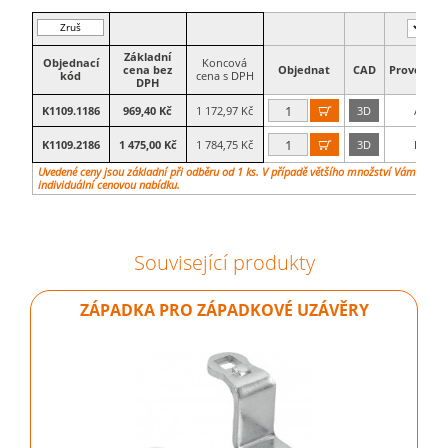
Zruš
filtr
Základní
Objednací
Koncová
cena bez
Objednat
CAD
Provedení
kód
cena s DPH
DPH
K1109.1186
969,40 Kč
1 172,97 Kč
3D
A

K1109.2186
1 475,00 Kč
1 784,75 Kč
3D
B

Uvedené ceny jsou základní při odběru od 1 ks. V případě většího množství Vám vypr
individuální cenovou nabídku.
Související produkty
ZÁPADKA PRO ZÁPADKOVÉ UZÁVĚRY