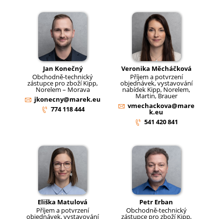
Jan Konečný
Veronika Měcháčková
Obchodně-technický
Příjem a potvrzení
zástupce pro zboží Kipp,
objednávek, vystavování
Norelem – Morava
nabídek Kipp, Norelem,
Martin, Brauer
jkonecny@marek.eu
vmechackova@mare
774 118 444
k.eu
541 420 841
Eliška Matulová
Petr Erban
Příjem a potvrzení
Obchodně-technický
objednávek, vystavování
zástupce pro zboží Kipp,