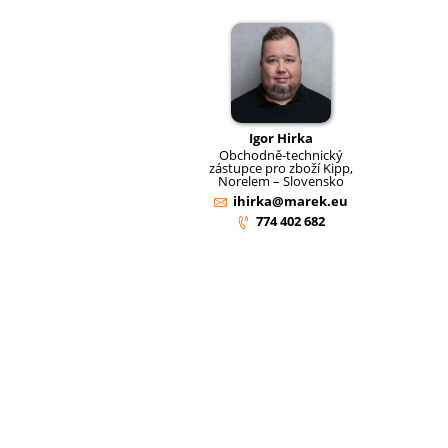
Igor Hirka
Obchodně-technický
zástupce pro zboží Kipp,
Norelem – Slovensko
ihirka@marek.eu
774 402 682