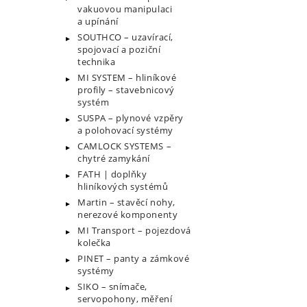
vakuovou manipulaci
a upínání
SOUTHCO – uzavírací,
spojovací a poziční
technika
MI SYSTEM – hliníkové
profily – stavebnicový
systém
SUSPA – plynové vzpěry
a polohovací systémy
CAMLOCK SYSTEMS –
chytré zamykání
FATH | doplňky
hliníkových systémů
Martin – stavěcí nohy,
nerezové komponenty
MI Transport – pojezdová
kolečka
PINET – panty a zámkové
systémy
SIKO – snímače,
servopohony, měření