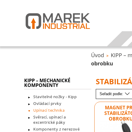
Úvod
KIPP – 
>
obrobku
STABILI
KIPP – MECHANICKÉ
KOMPONENTY
Seřadit podle:
Stavitelné nožky - Kipp
Ovládací prvky
MAGNET P
Upínací technika
STABILIZÁT
Svěrací, upínací a
OBROBK
excentrické páky
Komponenty z nerezové