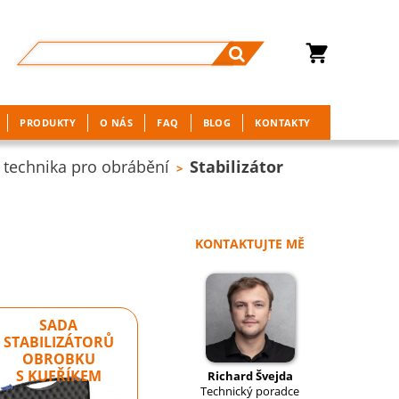
PRODUKTY
O NÁS
FAQ
BLOG
KONTAKTY
 technika pro obrábění
Stabilizátor
>
KONTAKTUJTE MĚ
SADA
STABILIZÁTORŮ
OBROBKU
S KUFŘÍKEM
Richard Švejda
Technický poradce