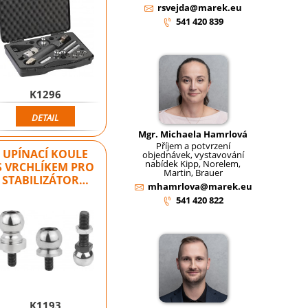
rsvejda@marek.eu
541 420 839
K1296
DETAIL
Mgr. Michaela Hamrlová
Příjem a potvrzení
UPÍNACÍ KOULE
objednávek, vystavování
nabídek Kipp, Norelem,
S VRCHLÍKEM PRO
Martin, Brauer
STABILIZÁTOR…
mhamrlova@marek.eu
541 420 822
K1193