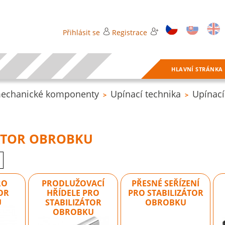
Přihlásit se
Registrace
HLAVNÍ STRÁNKA
mechanické komponenty
Upínací technika
Upínací
>
>
ZÁTOR OBROBKU
RO
PRODLUŽOVACÍ
PŘESNÉ SEŘÍZENÍ
OR
HŘÍDELE PRO
PRO STABILIZÁTOR
U
STABILIZÁTOR
OBROBKU
OBROBKU