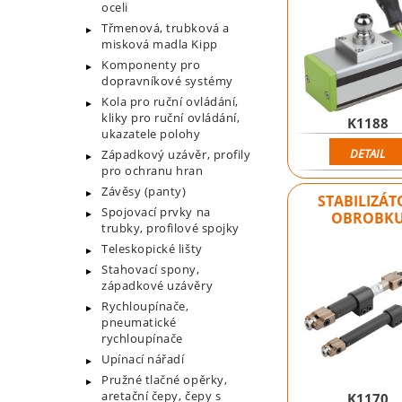
oceli
Třmenová, trubková a
misková madla Kipp
Komponenty pro
dopravníkové systémy
Kola pro ruční ovládání,
kliky pro ruční ovládání,
K1188
ukazatele polohy
DETAIL
Západkový uzávěr, profily
pro ochranu hran
Závěsy (panty)
STABILIZÁT
Spojovací prvky na
OBROBK
trubky, profilové spojky
Teleskopické lišty
Stahovací spony,
západkové uzávěry
Rychloupínače,
pneumatické
rychloupínače
Upínací nářadí
Pružné tlačné opěrky,
aretační čepy, čepy s
K1170