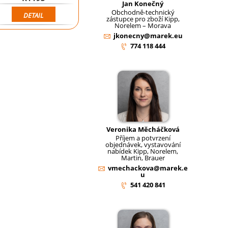
Jan Konečný
Obchodně-technický
DETAIL
zástupce pro zboží Kipp,
Norelem – Morava
jkonecny@marek.eu
774 118 444
Veronika Měcháčková
Příjem a potvrzení
objednávek, vystavování
nabídek Kipp, Norelem,
Martin, Brauer
vmechackova@marek.e
u
541 420 841