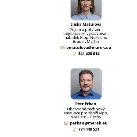
Eliška Matulová
Příjem a potvrzení
objednávek, vystavování
nabídek Kipp, Norelem,
Brauer, Martin
ematulova@marek.eu
541 420 814
Petr Erban
Obchodně-technický
zástupce pro zboží Kipp,
Norelem – Čechy
perban@marek.eu
774 449 531