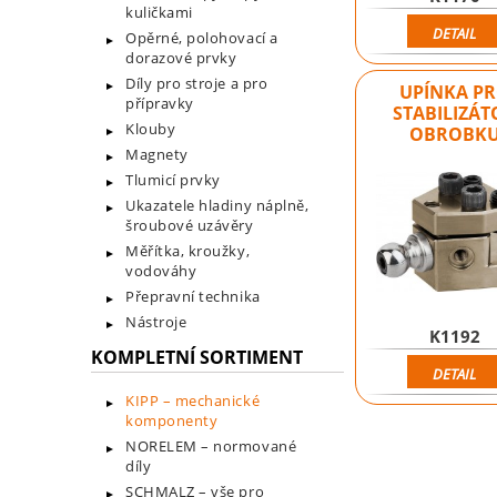
kuličkami
DETAIL
Opěrné, polohovací a
dorazové prvky
Díly pro stroje a pro
UPÍNKA P
přípravky
STABILIZÁT
Klouby
OBROBK
Magnety
Tlumicí prvky
Ukazatele hladiny náplně,
šroubové uzávěry
Měřítka, kroužky,
vodováhy
Přepravní technika
Nástroje
K1192
KOMPLETNÍ SORTIMENT
DETAIL
KIPP – mechanické
komponenty
NORELEM – normované
díly
SCHMALZ – vše pro