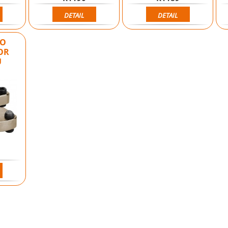
DETAIL
DETAIL
RO
OR
U