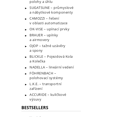
polohy a úhlu
SUGATSUNE – průmyslové
a nábytkové komponenty
CAMOZZI – řešení
v oblasti automatizace
OK-VISE – upínací prvky
BRAUER – upínky
a airmovery
OJOP – tažné uzávěry
a spony
BLICKLE – Pojezdová Kola
a Kolečka
NADELLA – lineární vedení
FÖHRENBACH –
polohovací systémy
L.K.E. – transportní
zařízení
ACCURIDE – kuličkové
výsuvy
BESTSELLERS