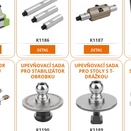
K1186
K1187
DETAIL
DETAIL
OR
UPEVŇOVACÍ SADA
UPEVŇOVACÍ SADA
U
PRO STABILIZÁTOR
PRO STOLY S T-
OBROBKU
DRÁŽKOU
K1190
K1189