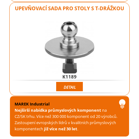
UPEVŇOVACÍ SADA PRO STOLY S T-DRÁŽKOU
K1189
DETAIL
MAREK Industrial
Nejširší nabídka průmyslových komponent
na
CZ/SK trhu. Více než 300 000 komponent od 20 výrobců.
Zastoupení evropských lídrů v kvalitních průmyslových
komponentech
již více než 30 let
.