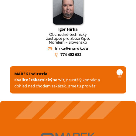
Igor Hirka
Obchodně-technický
zástupce pro zboží Kipp,
Norelem – Slovensko
ihirka@marek.eu
774 402 682
MAREK Industrial
Kvalitní zákaznický servis
, neustálý kontakt a
dohled nad chodem zakázek. Jsme tu pro vás!