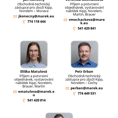
Obchodně-technický
Příjem a potvrzení
zástupce pro zboží Kipp,
objednávek, vystavování
Norelem – Morava
nabídek Kipp, Norelem,
Martin, Brauer
jkonecny@marek.eu
vmechackova@mare
774 118 444
k.eu
541 420 841
Eliška Matulová
Petr Erban
Příjem a potvrzení
Obchodně-technický
objednávek, vystavování
zástupce pro zboží Kipp,
nabídek Kipp, Norelem,
Norelem – Čechy
Brauer, Martin
perban@marek.eu
ematulova@marek.e
774 449 531
u
541 420 814