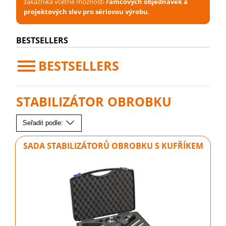
zákazníka včetně možnosti
rámcových objednávek a
projektových slev pro sériovou výrobu
.
BESTSELLERS
BESTSELLERS
STABILIZÁTOR OBROBKU
Seřadit podle:
SADA STABILIZÁTORŮ OBROBKU S KUFŘÍKEM