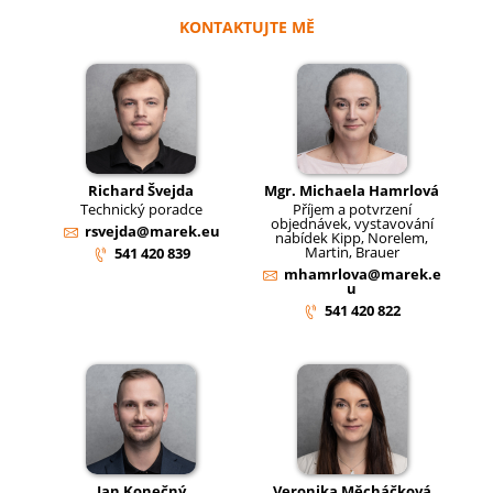
KONTAKTUJTE MĚ
Richard Švejda
Mgr. Michaela Hamrlová
Technický poradce
Příjem a potvrzení
objednávek, vystavování
rsvejda@marek.eu
nabídek Kipp, Norelem,
Martin, Brauer
541 420 839
mhamrlova@marek.e
u
541 420 822
Jan Konečný
Veronika Měcháčková