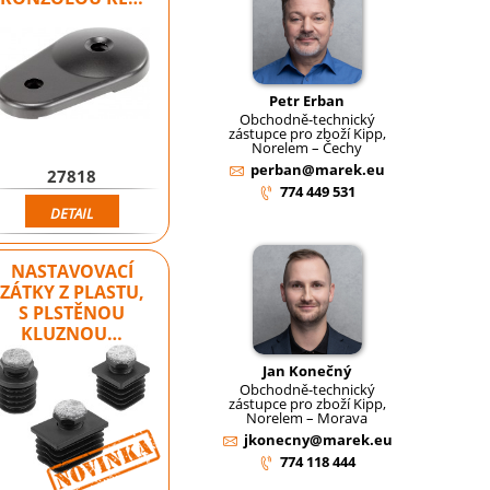
Petr Erban
Obchodně-technický
zástupce pro zboží Kipp,
Norelem – Čechy
perban@marek.eu
27818
774 449 531
DETAIL
NASTAVOVACÍ
ZÁTKY Z PLASTU,
S PLSTĚNOU
KLUZNOU…
Jan Konečný
Obchodně-technický
zástupce pro zboží Kipp,
Norelem – Morava
jkonecny@marek.eu
Novinka
Novinka
774 118 444