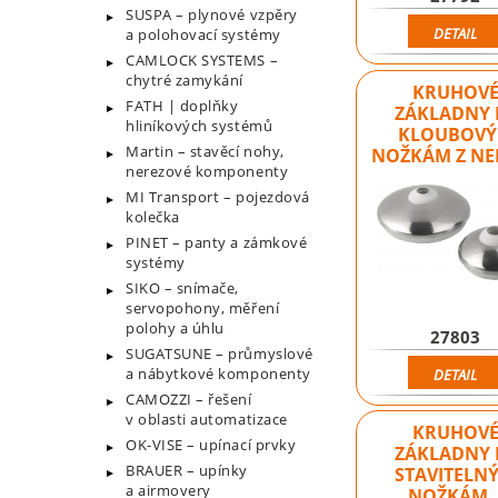
SUSPA – plynové vzpěry
DETAIL
a polohovací systémy
CAMLOCK SYSTEMS –
chytré zamykání
KRUHOV
FATH | doplňky
ZÁKLADNY 
hliníkových systémů
KLOUBOV
Martin – stavěcí nohy,
NOŽKÁM Z NE
nerezové komponenty
MI Transport – pojezdová
kolečka
PINET – panty a zámkové
systémy
SIKO – snímače,
servopohony, měření
polohy a úhlu
27803
SUGATSUNE – průmyslové
a nábytkové komponenty
DETAIL
CAMOZZI – řešení
v oblasti automatizace
KRUHOV
OK-VISE – upínací prvky
ZÁKLADNY 
BRAUER – upínky
STAVITELN
a airmovery
NOŽKÁM