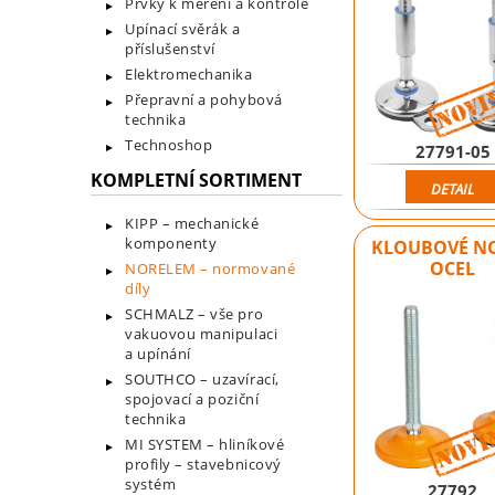
Prvky k měření a kontrole
Upínací svěrák a
příslušenství
Elektromechanika
Přepravní a pohybová
technika
Technoshop
27791-05
KOMPLETNÍ SORTIMENT
DETAIL
KIPP – mechanické
komponenty
KLOUBOVÉ N
OCEL
NORELEM – normované
díly
SCHMALZ – vše pro
vakuovou manipulaci
a upínání
SOUTHCO – uzavírací,
spojovací a poziční
technika
MI SYSTEM – hliníkové
profily – stavebnicový
systém
27792