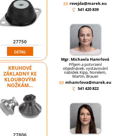
rsvejda@marek.eu
541 420 839
27750
DETAIL
Mgr. Michaela Hamrlová
Příjem a potvrzení
KRUHOVÉ
objednávek, vystavování
nabídek Kipp, Norelem,
ZÁKLADNY KE
Martin, Brauer
KLOUBOVÝM
mhamrlova@marek.eu
NOŽKÁM…
541 420 822
27806