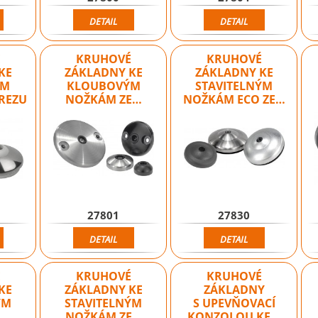
DETAIL
DETAIL
É
KRUHOVÉ
KRUHOVÉ
KE
ZÁKLADNY KE
ZÁKLADNY KE
ÝM
KLOUBOVÝM
STAVITELNÝM
REZU
NOŽKÁM ZE…
NOŽKÁM ECO ZE…
27801
27830
DETAIL
DETAIL
É
KRUHOVÉ
KRUHOVÉ
KE
ZÁKLADNY KE
ZÁKLADNY
ÝM
STAVITELNÝM
S UPEVŇOVACÍ
…
NOŽKÁM ZE…
KONZOLOU KE…