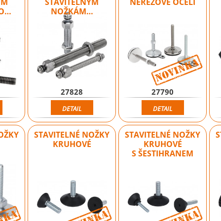
ÝM
STAVITELNÝM
NEREZOVÉ OCELI
CO…
NOŽKÁM…
27828
27790
DETAIL
DETAIL
NOŽKY
STAVITELNÉ NOŽKY
STAVITELNÉ NOŽKY
S
KRUHOVÉ
KRUHOVÉ
S ŠESTIHRANEM
Novinka
Novinka