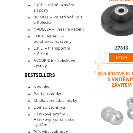
OJOP – tažné uzávěry
a spony
BLICKLE – Pojezdová Kola
a Kolečka
NADELLA – lineární vedení
FÖHRENBACH –
polohovací systémy
27816
L.K.E. – transportní
zařízení
DETAIL
ACCURIDE – kuličkové
výsuvy
KULIČKOVÉ K
BESTSELLERS
S VNITŘNÍ
ZÁVITEM
Novinky
Panty a zámky
Madla a ovládací prvky
Upínací technika
Hliníkové profily |
Hliníkový konstrukční
systém
Přísavky, vakuové