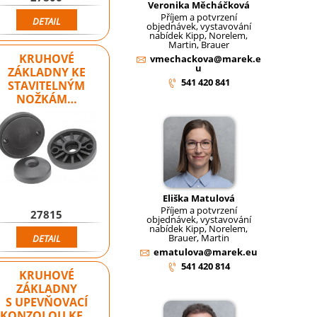
Veronika Měcháčková
Příjem a potvrzení
DETAIL
objednávek, vystavování
nabídek Kipp, Norelem,
Martin, Brauer
KRUHOVÉ
vmechackova@marek.e
u
ZÁKLADNY KE
541 420 841
STAVITELNÝM
NOŽKÁM…
Eliška Matulová
Příjem a potvrzení
27815
objednávek, vystavování
nabídek Kipp, Norelem,
Brauer, Martin
DETAIL
ematulova@marek.eu
541 420 814
KRUHOVÉ
ZÁKLADNY
S UPEVŇOVACÍ
KONZOLOU KE…