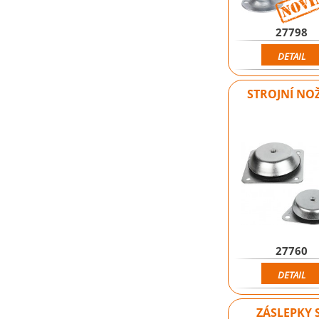
27798
DETAIL
STROJNÍ NO
27760
DETAIL
ZÁSLEPKY 