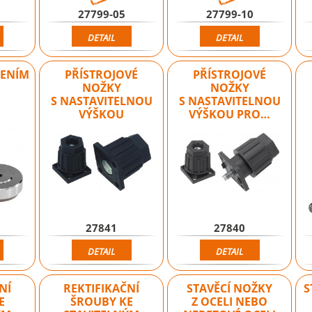
27799-05
27799-10
DETAIL
DETAIL
MENÍM
PŘÍSTROJOVÉ
PŘÍSTROJOVÉ
NOŽKY
NOŽKY
S NASTAVITELNOU
S NASTAVITELNOU
VÝŠKOU
VÝŠKOU PRO…
27841
27840
DETAIL
DETAIL
NÍ
REKTIFIKAČNÍ
STAVĚCÍ NOŽKY
S
E
ŠROUBY KE
Z OCELI NEBO