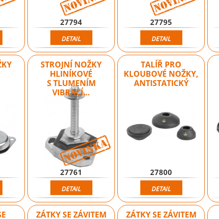
27794
27795
DETAIL
DETAIL
ŽKY
STROJNÍ NOŽKY
TALÍŘ PRO
HLINÍKOVÉ
KLOUBOVÉ NOŽKY,
S TLUMENÍM
ANTISTATICKÝ
VIBRACÍ…
Novinka
27761
27800
DETAIL
DETAIL
SE
ZÁTKY SE ZÁVITEM
ZÁTKY SE ZÁVITEM