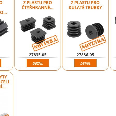
DO
Z PLASTU PRO
Z PLASTU PRO
ČTYŘHRANNÉ…
KULATÉ TRUBKY
HO…
Novinka
27835-05
27836-05
DETAIL
DETAIL
YTY
CELI
NÍ…