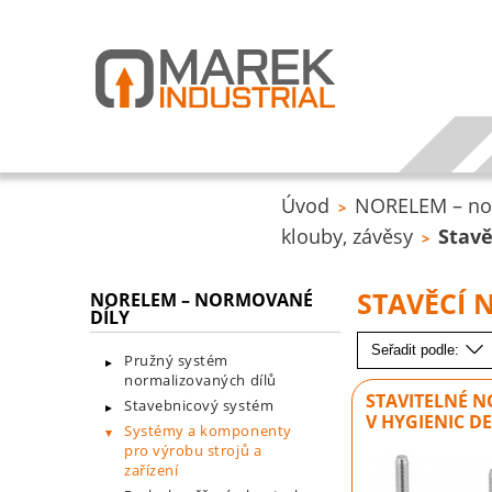
Úvod
NORELEM – no
>
klouby, závěsy
Stavě
>
STAVĚCÍ 
NORELEM – NORMOVANÉ
DÍLY
Seřadit podle:
Pružný systém
normalizovaných dílů
STAVITELNÉ 
Stavebnicový systém
V HYGIENIC D
Systémy a komponenty
pro výrobu strojů a
zařízení