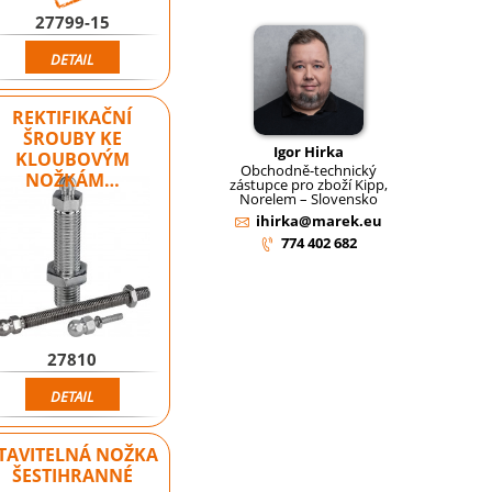
27799-15
DETAIL
REKTIFIKAČNÍ
ŠROUBY KE
Igor Hirka
KLOUBOVÝM
Obchodně-technický
NOŽKÁM…
zástupce pro zboží Kipp,
Norelem – Slovensko
ihirka@marek.eu
774 402 682
27810
DETAIL
TAVITELNÁ NOŽKA
ŠESTIHRANNÉ