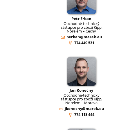
Petr Erban
Obchodně-technický
zástupce pro zboží Kipp,
Norelem – Čechy
perban@marek.eu
774 449 531
Jan Konečný
Obchodně-technický
zástupce pro zboží Kipp,
Norelem – Morava
jkonecny@marek.eu
774 118 444