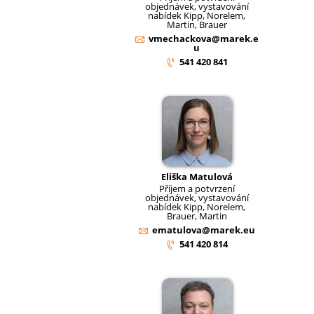
objednávek, vystavování
nabídek Kipp, Norelem,
Martin, Brauer
vmechackova@marek.e
u
541 420 841
Eliška Matulová
Příjem a potvrzení
objednávek, vystavování
nabídek Kipp, Norelem,
Brauer, Martin
ematulova@marek.eu
541 420 814