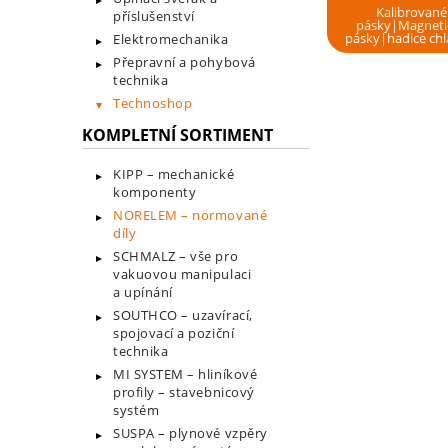
Kalibrované
příslušenství
pásky|Magneti
pásky|hadice chl
Elektromechanika
Přepravní a pohybová
technika
Technoshop
KOMPLETNÍ SORTIMENT
KIPP – mechanické
komponenty
NORELEM – normované
díly
SCHMALZ – vše pro
vakuovou manipulaci
a upínání
SOUTHCO – uzavírací,
spojovací a poziční
technika
MI SYSTEM – hliníkové
profily – stavebnicový
systém
SUSPA – plynové vzpěry