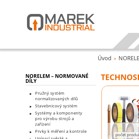
Úvod
NORELE
>
TECHNOS
NORELEM – NORMOVANÉ
DÍLY
Pružný systém
normalizovaných dílů
Stavebnicový systém
Systémy a komponenty
pro výrobu strojů a
zařízení
Prvky k měření a kontrole
počet produ
Upínací svěrák a