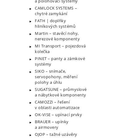
a polohovací systémy
CAMLOCK SYSTEMS –
chytré zamykání
FATH | doplňky
hliníkových systémů
Martin – stavěcí nohy,
nerezové komponenty
MI Transport – pojezdová
kolečka
PINET – panty a zámkové
systémy
SIKO – snímače,
servopohony, měření
polohy a úhlu
SUGATSUNE – průmyslové
a nábytkové komponenty
CAMOZZI – řešení
v oblasti automatizace
OK-VISE – upínací prvky
BRAUER – upínky
a airmovery
OJOP – tažné uzávěry