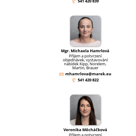
541 420 839
Mgr. Michaela Hamrlová
Příjem a potvrzení
objednávek, vystavování
nabídek Kipp, Norelem,
Martin, Brauer
mhamrlova@marek.eu
541 420 822
Veronika Měcháčková
Příjem a potvrzení