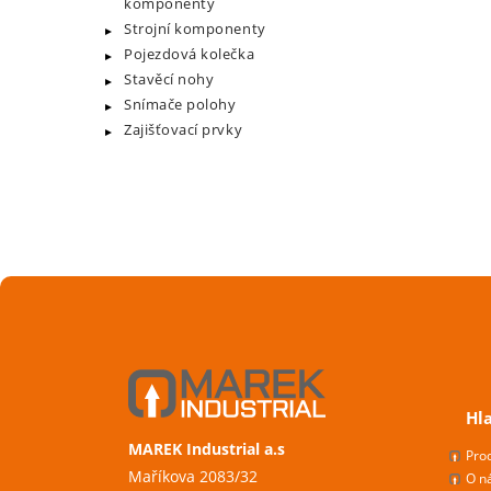
komponenty
Strojní komponenty
Pojezdová kolečka
Stavěcí nohy
Snímače polohy
Zajišťovací prvky
Hl
MAREK Industrial a.s
Pro
Maříkova 2083/32
O n