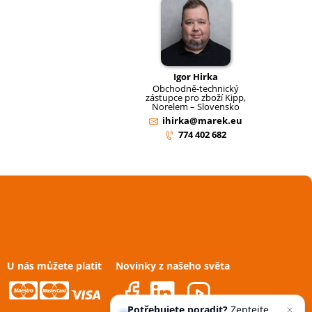
Igor Hirka
Obchodně-technický
zástupce pro zboží Kipp,
Norelem – Slovensko
ihirka@marek.eu
774 402 682
U nás můžete platit
Novinky z našeho světa
Potřebujete poradit?
Zeptejte