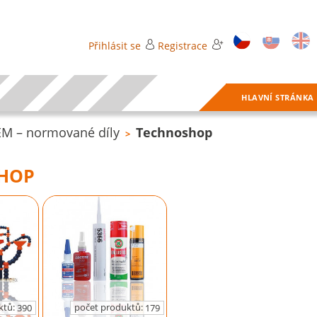
Přihlásit se
Registrace
HLAVNÍ STRÁNKA
M – normované díly
Technoshop
>
HOP
ktů:
počet produktů:
390
179