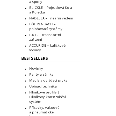
a spony
BLICKLE – Pojezdová Kola
a Kolečka
NADELLA – lineární vedení
FÖHRENBACH –
polohovací systémy
L.K.E. – transportní
zařízení
ACCURIDE – kuličkové
výsuvy
BESTSELLERS
Novinky
Panty a zámky
Madla a ovládací prvky
Upínací technika
Hliníkové profily |
Hliníkový konstrukční
systém
Přísavky, vakuové
a pneumatické