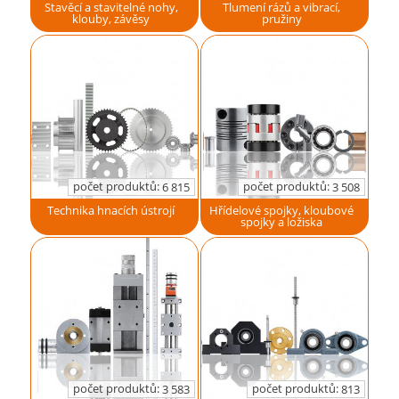
Stavěcí a stavitelné nohy,
Tlumení rázů a vibrací,
klouby, závěsy
pružiny
počet produktů:
počet produktů:
6 815
3 508
Technika hnacích ústrojí
Hřídelové spojky, kloubové
spojky a ložiska
počet produktů:
počet produktů:
3 583
813