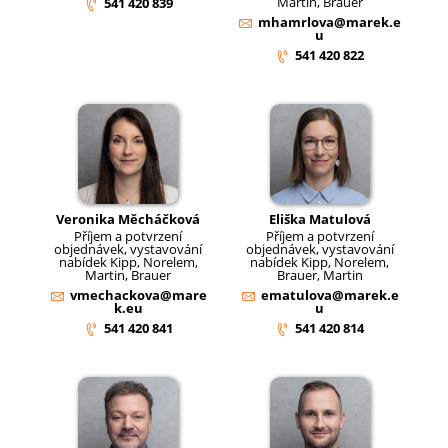
Martin, Brauer
541 420 839
mhamrlova@marek.e
u
541 420 822
Veronika Měcháčková
Eliška Matulová
Příjem a potvrzení
Příjem a potvrzení
objednávek, vystavování
objednávek, vystavování
nabídek Kipp, Norelem,
nabídek Kipp, Norelem,
Martin, Brauer
Brauer, Martin
vmechackova@mare
ematulova@marek.e
k.eu
u
541 420 841
541 420 814