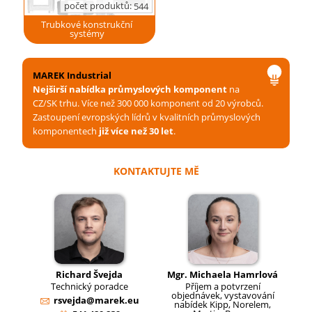
počet produktů:
544
Trubkové konstrukční
systémy
MAREK Industrial
Nejširší nabídka průmyslových komponent
na
CZ/SK trhu. Více než 300 000 komponent od 20 výrobců.
Zastoupení evropských lídrů v kvalitních průmyslových
komponentech
již více než 30 let
.
KONTAKTUJTE MĚ
Richard Švejda
Mgr. Michaela Hamrlová
Technický poradce
Příjem a potvrzení
objednávek, vystavování
rsvejda@marek.eu
nabídek Kipp, Norelem,