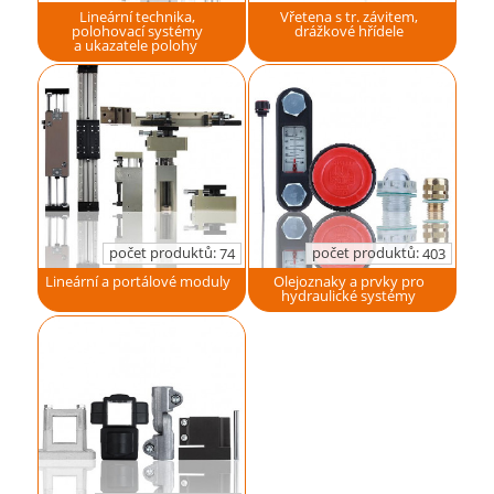
Lineární technika,
Vřetena s tr. závitem,
polohovací systémy
drážkové hřídele
a ukazatele polohy
počet produktů:
počet produktů:
74
403
Lineární a portálové moduly
Olejoznaky a prvky pro
hydraulické systémy