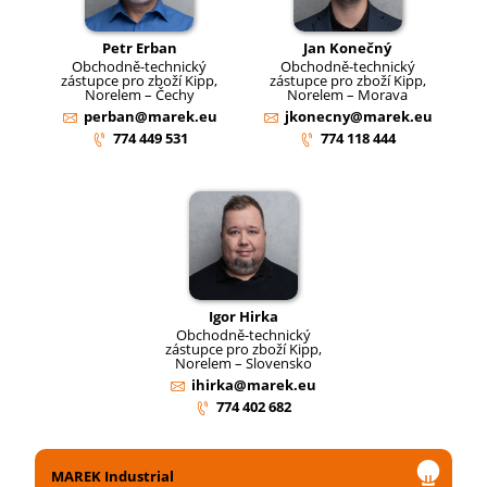
Petr Erban
Jan Konečný
Obchodně-technický
Obchodně-technický
zástupce pro zboží Kipp,
zástupce pro zboží Kipp,
Norelem – Čechy
Norelem – Morava
perban@marek.eu
jkonecny@marek.eu
774 449 531
774 118 444
Igor Hirka
Obchodně-technický
zástupce pro zboží Kipp,
Norelem – Slovensko
ihirka@marek.eu
774 402 682
MAREK Industrial