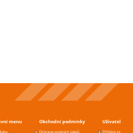
avní menu
Obchodní podmínky
Uživatel
dukty
Ochrana osobních údajů
Přihlásit se