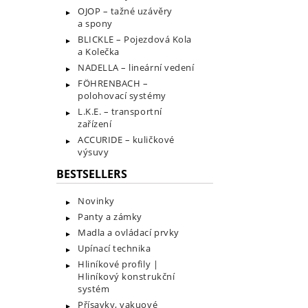
OJOP – tažné uzávěry
a spony
BLICKLE – Pojezdová Kola
a Kolečka
NADELLA – lineární vedení
FÖHRENBACH –
polohovací systémy
L.K.E. – transportní
zařízení
ACCURIDE – kuličkové
výsuvy
BESTSELLERS
Novinky
Panty a zámky
Madla a ovládací prvky
Upínací technika
Hliníkové profily |
Hliníkový konstrukční
systém
Přísavky, vakuové