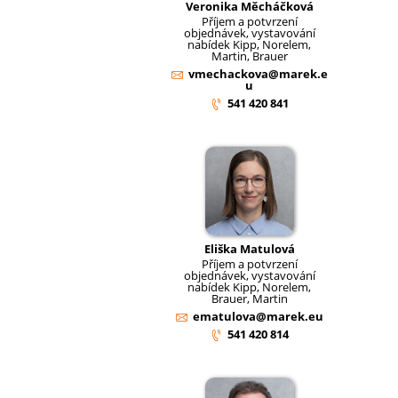
Veronika Měcháčková
Příjem a potvrzení
objednávek, vystavování
nabídek Kipp, Norelem,
Martin, Brauer
vmechackova@marek.e
u
541 420 841
Eliška Matulová
Příjem a potvrzení
objednávek, vystavování
nabídek Kipp, Norelem,
Brauer, Martin
ematulova@marek.eu
541 420 814