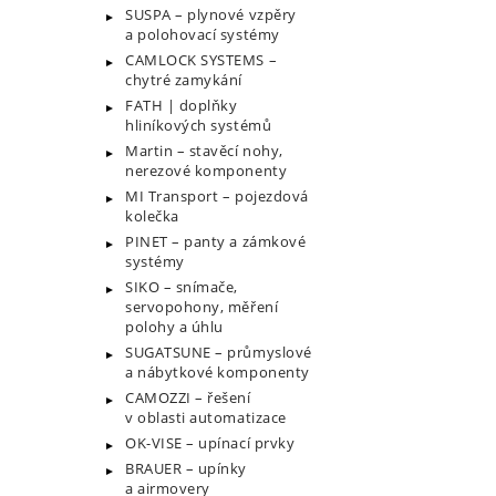
SUSPA – plynové vzpěry
a polohovací systémy
CAMLOCK SYSTEMS –
chytré zamykání
FATH | doplňky
hliníkových systémů
Martin – stavěcí nohy,
nerezové komponenty
MI Transport – pojezdová
kolečka
PINET – panty a zámkové
systémy
SIKO – snímače,
servopohony, měření
polohy a úhlu
SUGATSUNE – průmyslové
a nábytkové komponenty
CAMOZZI – řešení
v oblasti automatizace
OK-VISE – upínací prvky
BRAUER – upínky
a airmovery