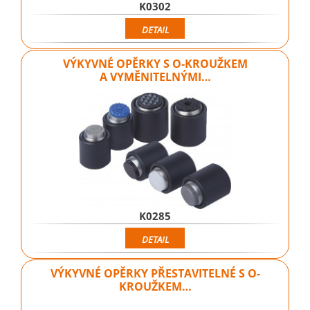
K0302
DETAIL
VÝKYVNÉ OPĚRKY S O-KROUŽKEM
A VYMĚNITELNÝMI…
K0285
DETAIL
VÝKYVNÉ OPĚRKY PŘESTAVITELNÉ S O-
KROUŽKEM…