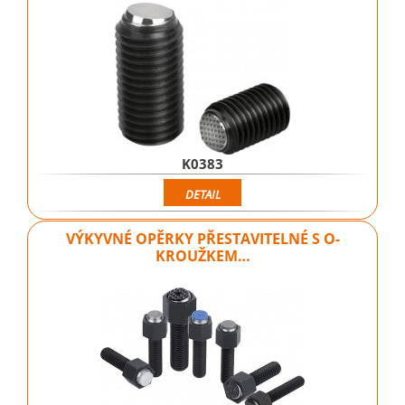
K0383
DETAIL
VÝKYVNÉ OPĚRKY PŘESTAVITELNÉ S O-
KROUŽKEM…