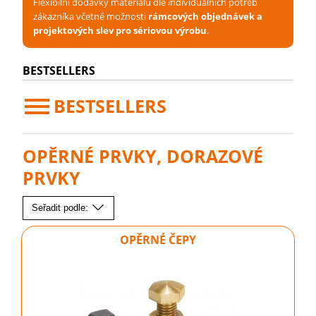
Flexibilní dodávky materiálu dle individuálních potřeb
zákazníka včetně možnosti
rámcových objednávek a
projektových slev pro sériovou výrobu
.
BESTSELLERS
BESTSELLERS
OPĚRNÉ PRVKY, DORAZOVÉ
PRVKY
Seřadit podle:
OPĚRNÉ ČEPY