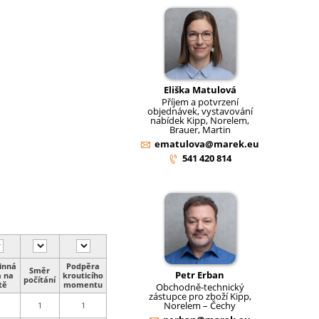
Eliška Matulová
Příjem a potvrzení
objednávek, vystavování
nabídek Kipp, Norelem,
Brauer, Martin
ematulova@marek.eu
541 420 814
inná
Podpěra
Směr
Petr Erban
a na
krouticího
počítání
tě
momentu
Obchodně-technický
zástupce pro zboží Kipp,
Norelem – Čechy
1
1