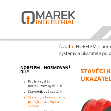
Úvod
NORELEM – norm
>
systémy a ukazatele pol
NORELEM – NORMOVANÉ
STAVĚCÍ 
DÍLY
UKAZATE
Pružný systém
normalizovaných dílů
Stavebnicový systém
Systémy a komponenty
pro výrobu strojů a
zařízení