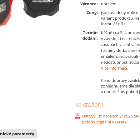
Výrobce:
norelem
Ceny:
jsou uvedeny dole na
variant produktu, n
formulář níže.
Termín
běžně cca 3–4 pracov
dodání:
v závislosti na množs
zásobách v centrální
termíny dodání ověř
emailem, individuáln
nedostupnosti zboží 
Více informací.
Cenu dopravy zásilek
zohledňujeme dle s
a dodatečně, pokud j
Ke stažení
Datový list norelem 21952 Stav
polohy digitální ukazatel
nické parametry