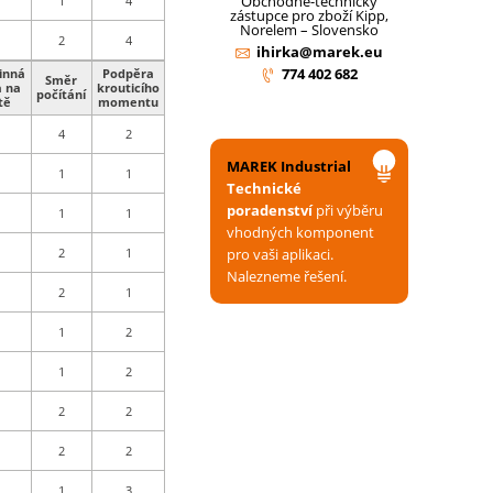
Obchodně-technický
1
4
zástupce pro zboží Kipp,
Norelem – Slovensko
2
4
ihirka@marek.eu
774 402 682
inná
Podpěra
Směr
a na
krouticího
počítání
tě
momentu
4
2
MAREK Industrial
1
1
Technické
poradenství
při výběru
1
1
vhodných komponent
2
1
pro vaši aplikaci.
Nalezneme řešení.
2
1
1
2
1
2
2
2
2
2
1
3