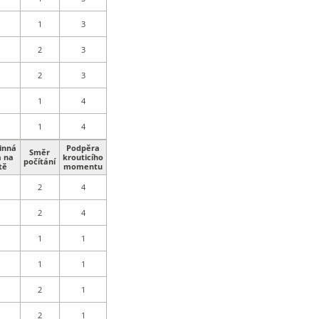
1
3
2
3
2
3
1
4
1
4
inná
Podpěra
Směr
a na
krouticího
počítání
tě
momentu
2
4
2
4
1
1
1
1
2
1
2
1