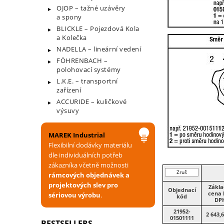
OJOP – tažné uzávěry
a spony
BLICKLE – Pojezdová Kola
a Kolečka
NADELLA – lineární vedení
FÖHRENBACH –
polohovací systémy
L.K.E. – transportní
zařízení
ACCURIDE – kuličkové
výsuvy
MAREK Industrial
Flexibilní dodávky materiálu
dle individuálních potřeb
zákazníka včetně možnosti
Zruš
rámcových objednávek a
filtr
projektových slev pro
Zákla
Objednací
cena 
sériovou výrobu
.
kód
DP
21952-
2 643,
01501111
BESTSELLERS