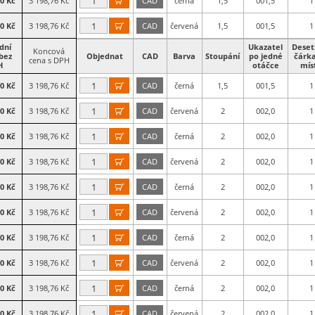
60 Kč
3 198,76 Kč
CAD
černá
1,5
001,5
1

60 Kč
3 198,76 Kč
CAD
červená
1,5
001,5
1

dní
Ukazatel
Deset
Koncová
bez
Objednat
CAD
Barva
Stoupání
po jedné
čárk
cena s DPH
H
otáčce
mís
60 Kč
3 198,76 Kč
CAD
černá
1,5
001,5
1

60 Kč
3 198,76 Kč
CAD
červená
2
002,0
1

60 Kč
3 198,76 Kč
CAD
černá
2
002,0
1

60 Kč
3 198,76 Kč
CAD
červená
2
002,0
1

60 Kč
3 198,76 Kč
CAD
černá
2
002,0
1

60 Kč
3 198,76 Kč
CAD
červená
2
002,0
1

60 Kč
3 198,76 Kč
CAD
černá
2
002,0
1

60 Kč
3 198,76 Kč
CAD
červená
2
002,0
1

60 Kč
3 198,76 Kč
CAD
černá
2
002,0
1

60 Kč
3 198,76 Kč
CAD
červená
2
002,0
1
