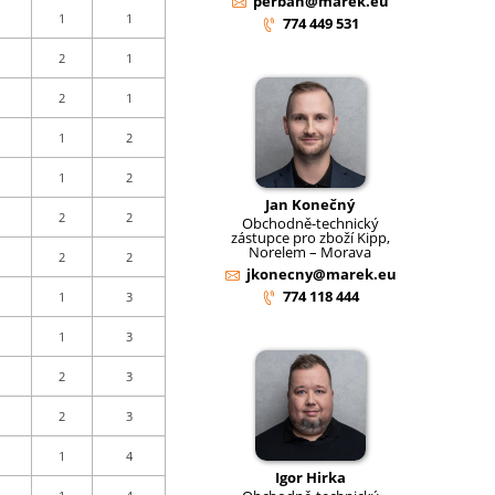
perban@marek.eu
1
1
774 449 531
2
1
2
1
1
2
1
2
Jan Konečný
2
2
Obchodně-technický
zástupce pro zboží Kipp,
Norelem – Morava
2
2
jkonecny@marek.eu
774 118 444
1
3
1
3
2
3
2
3
1
4
Igor Hirka