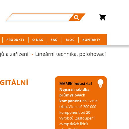
PRODUKTY
O NÁS
FAQ
BLOG
KONTAKTY
ů a zařízení
Lineární technika, polohovací
>
GITÁLNÍ
MAREK Industrial
Nejširší nabídka
průmyslových
komponent
na CZ/SK
trhu. Více než 300 000
komponent od 20
výrobců. Zastoupení
evropských lídrů