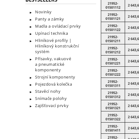
21952-
2 643,
01501112
Novinky
21952-
2 643,
Panty a zámky
01501121
Madla a ovládací prvky
21952-
2 643,
01501122
Upínací technika
21952-
2 643,
Hliníkové profily |
01501211
Hliníkový konstrukční
21952-
2 643,
systém
01501212
Přísavky, vakuové
21952-
2 643,
01501221
a pneumatické
komponenty
21952-
2 643,
01501222
Strojní komponenty
21952-
2 643,
Pojezdová kolečka
01501311
Stavěcí nohy
21952-
2 643,
01501312
Snímače polohy
21952-
Zajišťovací prvky
2 643,
01501321
21952-
2 643,
01501322
21952-
2 643,
01501411
21952-