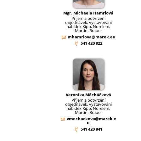
Mgr. Michaela Hamrlová
Příjem a potvrzení
objednávek, vystavování
nabídek Kipp, Norelem,
Martin, Brauer
mhamrlova@marek.eu
541 420 822
Veronika Měcháčková
Příjem a potvrzení
objednávek, vystavování
nabídek Kipp, Norelem,
Martin, Brauer
vmechackova@marek.e
u
541 420 841