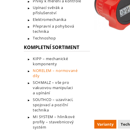
Prvky k měření a kontrole
Upínací svěrák a
příslušenství
Elektromechanika
Přepravní a pohybová
technika
Technoshop
KOMPLETNÍ SORTIMENT
KIPP – mechanické
komponenty
NORELEM – normované
díly
SCHMALZ – vše pro
vakuovou manipulaci
a upínání
SOUTHCO – uzavírací,
spojovací a poziční
technika
MI SYSTEM – hliníkové
profily – stavebnicový
Varianty
Tech
systém