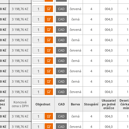
60 Kč
3 198,76 Kč
CAD
červená
4
004,0
1

60 Kč
3 198,76 Kč
CAD
černá
4
004,0
1

60 Kč
3 198,76 Kč
CAD
červená
4
004,0
1

60 Kč
3 198,76 Kč
CAD
černá
4
004,0
1

60 Kč
3 198,76 Kč
CAD
červená
4
004,0
1

60 Kč
3 198,76 Kč
CAD
černá
4
004,0
1

60 Kč
3 198,76 Kč
CAD
červená
4
004,0
1

60 Kč
3 198,76 Kč
CAD
černá
4
004,0
1

60 Kč
3 198,76 Kč
CAD
červená
4
004,0
1

dní
Ukazatel
Deset
Koncová
bez
Objednat
CAD
Barva
Stoupání
po jedné
čárk
cena s DPH
H
otáčce
mís
60 Kč
3 198,76 Kč
CAD
černá
4
004,0
1

60 Kč
3 198,76 Kč
CAD
červená
4
004,0
1
