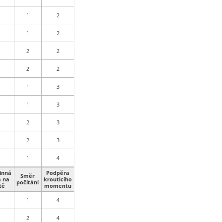
1
2
1
2
2
2
2
2
1
3
1
3
2
3
2
3
1
4
inná
Podpěra
Směr
a na
krouticího
počítání
tě
momentu
1
4
2
4