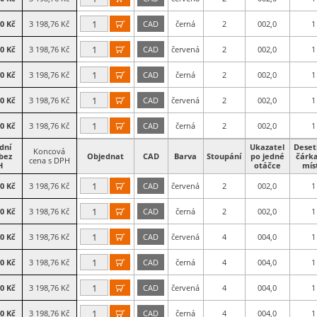
60 Kč
3 198,76 Kč
CAD
černá
2
002,0
1

60 Kč
3 198,76 Kč
CAD
červená
2
002,0
1

60 Kč
3 198,76 Kč
CAD
černá
2
002,0
1

60 Kč
3 198,76 Kč
CAD
červená
2
002,0
1

60 Kč
3 198,76 Kč
CAD
černá
2
002,0
1

dní
Ukazatel
Deset
Koncová
bez
Objednat
CAD
Barva
Stoupání
po jedné
čárk
cena s DPH
H
otáčce
mís
60 Kč
3 198,76 Kč
CAD
červená
2
002,0
1

60 Kč
3 198,76 Kč
CAD
černá
2
002,0
1

60 Kč
3 198,76 Kč
CAD
červená
4
004,0
1

60 Kč
3 198,76 Kč
CAD
černá
4
004,0
1

60 Kč
3 198,76 Kč
CAD
červená
4
004,0
1

60 Kč
3 198,76 Kč
CAD
černá
4
004,0
1
