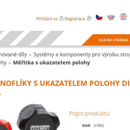
Přihlásit se
Registrace
HLAVNÍ STRÁNKA
ované díly
Systémy a komponenty pro výrobu stroj
>
ohy
Měřítka s ukazatelem polohy
>
KNOFLÍKY S UKAZATELEM POLOHY DI
L
Popis produktu
Kód:
21952