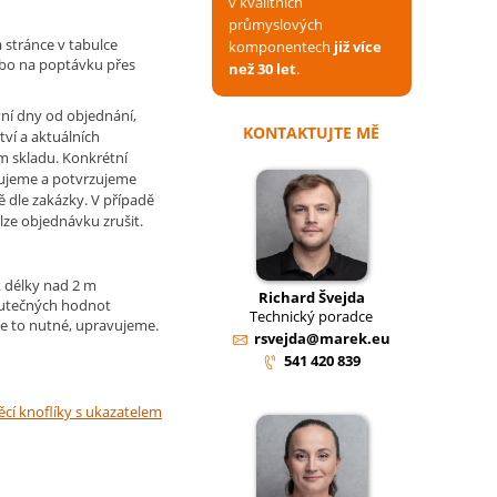
v kvalitních
průmyslových
 stránce v tabulce
komponentech
již více
ebo na poptávku přes
než 30 let
.
ní dny od objednání,
KONTAKTUJTE MĚ
tví a aktuálních
m skladu. Konkrétní
ujeme a potvrzujeme
ě dle zakázky. V případě
lze objednávku zrušit.
 délky nad 2 m
Richard Švejda
kutečných hodnot
Technický poradce
e to nutné, upravujeme.
rsvejda@marek.eu
541 420 839
ěcí knoflíky s ukazatelem