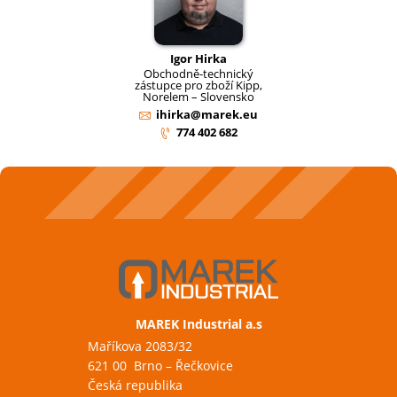
Igor Hirka
Obchodně-technický
zástupce pro zboží Kipp,
Norelem – Slovensko
ihirka@marek.eu
774 402 682
MAREK Industrial a.s
Maříkova 2083/32
621 00 Brno – Řečkovice
Česká republika