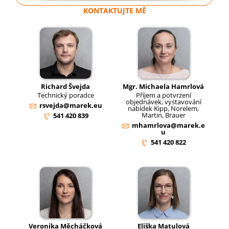
KONTAKTUJTE MĚ
Richard Švejda
Mgr. Michaela Hamrlová
Technický poradce
Příjem a potvrzení
objednávek, vystavování
rsvejda@marek.eu
nabídek Kipp, Norelem,
Martin, Brauer
541 420 839
mhamrlova@marek.e
u
541 420 822
Veronika Měcháčková
Eliška Matulová