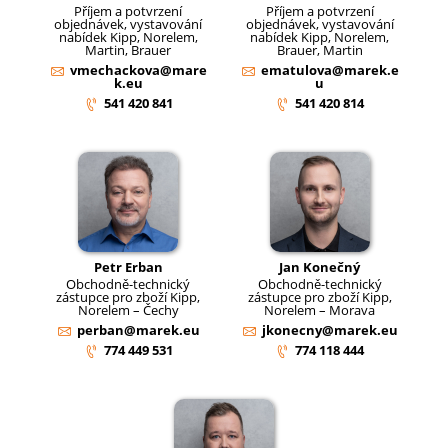
Příjem a potvrzení
Příjem a potvrzení
objednávek, vystavování
objednávek, vystavování
nabídek Kipp, Norelem,
nabídek Kipp, Norelem,
Martin, Brauer
Brauer, Martin
vmechackova@mare
ematulova@marek.e
k.eu
u
541 420 841
541 420 814
Petr Erban
Jan Konečný
Obchodně-technický
Obchodně-technický
zástupce pro zboží Kipp,
zástupce pro zboží Kipp,
Norelem – Čechy
Norelem – Morava
perban@marek.eu
jkonecny@marek.eu
774 449 531
774 118 444