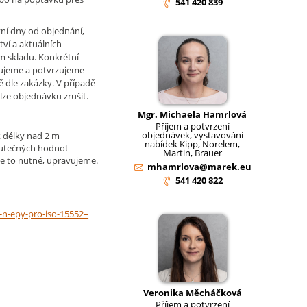
541 420 839
ní dny od objednání,
tví a aktuálních
m skladu. Konkrétní
ujeme a potvrzujeme
ě dle zakázky. V případě
lze objednávku zrušit.
Mgr. Michaela Hamrlová
Příjem a potvrzení
objednávek, vystavování
 délky nad 2 m
nabídek Kipp, Norelem,
kutečných hodnot
Martin, Brauer
e to nutné, upravujeme.
mhamrlova@marek.eu
541 420 822
-n-epy-pro-iso-15552–
Veronika Měcháčková
Příjem a potvrzení