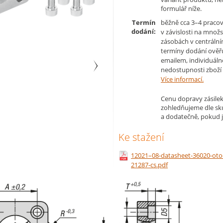
formulář níže.
Termín
běžně cca 3–4 pracov
dodání:
v závislosti na množs
zásobách v centrální
termíny dodání ověř
emailem, individuáln
nedostupnosti zboží 
Více informací.
Cenu dopravy zásilek
zohledňujeme dle s
a dodatečně, pokud j
Ke stažení
12021–08-datasheet-36020-oto
21287-cs.pdf