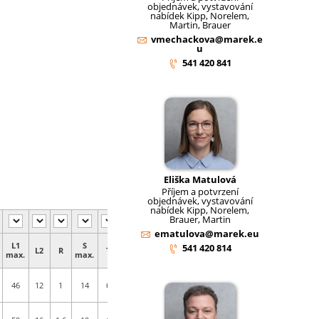
objednávek, vystavování
nabídek Kipp, Norelem,
Martin, Brauer
vmechackova@marek.e
u
541 420 841
Eliška Matulová
Příjem a potvrzení
objednávek, vystavování
nabídek Kipp, Norelem,
Brauer, Martin
ematulova@marek.eu
Válcový
L1
S
Ř
Vhodné
541 420 814
L2
R
T
šroub
max.
max.
válce
pro
DIN 912
DIN ISO
46
12
1
14
6
32
M6X20
15552 /
21287
DIN ISO