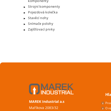
komponenty
Strojní komponenty
Pojezdová kolečka
Stavěcí nohy
Snímače polohy
Zajišťovací prvky
Hl
MAREK Industrial a.s
Pro
Maříkova 2083/32
O n