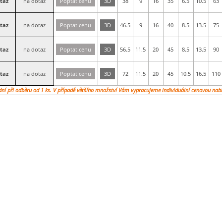
taz
na dotaz
Poptat cenu
3D
38
9
16
35
6.5
10.5
63
taz
na dotaz
Poptat cenu
3D
46.5
9
16
40
8.5
13.5
75
taz
na dotaz
Poptat cenu
3D
56.5
11.5
20
45
8.5
13.5
90
taz
na dotaz
Poptat cenu
3D
72
11.5
20
45
10.5
16.5
110
dní při odběru od 1 ks. V případě většího množství Vám vypracujeme individuální cenovou nab