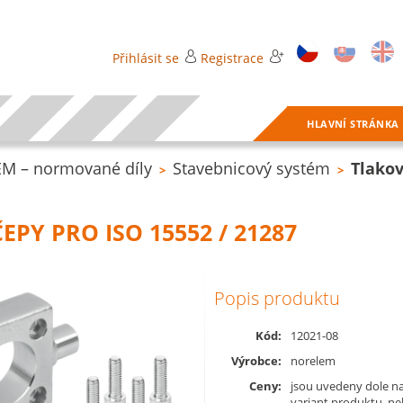
Přihlásit se
Registrace
HLAVNÍ STRÁNKA
M – normované díly
Stavebnicový systém
Tlako
>
>
EPY PRO ISO 15552 / 21287
Popis produktu
Kód:
12021-08
Výrobce:
norelem
Ceny:
jsou uvedeny dole na
variant produktu, n