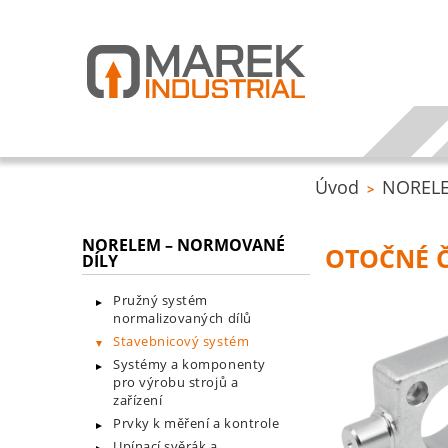
Úvod
NORELE
>
NORELEM – NORMOVANÉ
OTOČNÉ Č
DÍLY
Pružný systém
normalizovaných dílů
Stavebnicový systém
Systémy a komponenty
pro výrobu strojů a
zařízení
Prvky k měření a kontrole
Upínací svěrák a