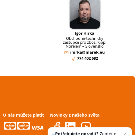
Igor Hirka
Obchodně-technický
zástupce pro zboží Kipp,
Norelem – Slovensko
ihirka@marek.eu
774 402 682
U nás můžete platit
Novinky z našeho světa
Potřebujete poradit?
Zeptejte