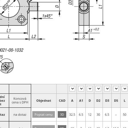
dní
Koncová
bez
Objednat
CAD
A
A1
D
D2
D3
D5
L
cena s DPH
H
taz
na dotaz
Poptat cenu
3D
32.5
6.5
12
30
6.5
–
50