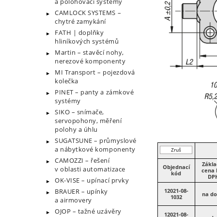
a polohovací systémy
CAMLOCK SYSTEMS –
chytré zamykání
FATH | doplňky
hliníkových systémů
Martin – stavěcí nohy,
nerezové komponenty
MI Transport – pojezdová
kolečka
PINET – panty a zámkové
systémy
SIKO – snímače,
servopohony, měření
polohy a úhlu
SUGATSUNE – průmyslové
a nábytkové komponenty
Zruš
filtr
CAMOZZI – řešení
Zákla
Objednací
v oblasti automatizace
cena 
kód
DP
OK-VISE – upínací prvky
BRAUER – upínky
12021-08-
na do
1032
a airmovery
OJOP – tažné uzávěry
12021-08-