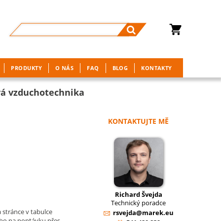
PRODUKTY
O NÁS
FAQ
BLOG
KONTAKTY
vá vzduchotechnika
KONTAKTUJTE MĚ
Richard Švejda
Technický poradce
 stránce v tabulce
rsvejda@marek.eu
ebo na poptávku přes