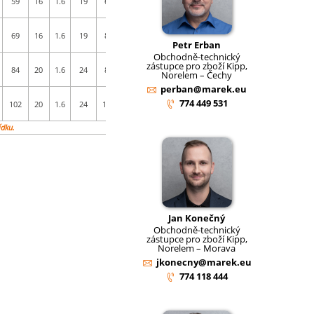
59
16
1.6
19
6
40
M6X25
15552 /
21287
DIN ISO
69
16
1.6
19
8
50
M8X25
15552 /
Petr Erban
21287
Obchodně-technický
DIN ISO
zástupce pro zboží Kipp,
84
20
1.6
24
8
63
M8X30
15552 /
Norelem – Čechy
21287
perban@marek.eu
DIN ISO
774 449 531
102
20
1.6
24
10
80
M10×32
15552 /
21287
ídku.
Jan Konečný
Obchodně-technický
zástupce pro zboží Kipp,
Norelem – Morava
jkonecny@marek.eu
774 118 444