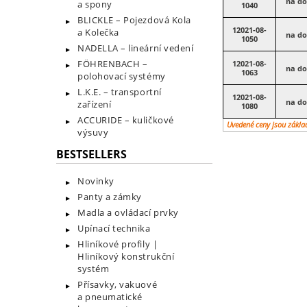
na do
a spony
1040
BLICKLE – Pojezdová Kola
12021-08-
a Kolečka
na do
1050
NADELLA – lineární vedení
FÖHRENBACH –
12021-08-
na do
1063
polohovací systémy
L.K.E. – transportní
12021-08-
na do
zařízení
1080
ACCURIDE – kuličkové
Uvedené ceny jsou zákla
výsuvy
BESTSELLERS
Novinky
Panty a zámky
Madla a ovládací prvky
Upínací technika
Hliníkové profily |
Hliníkový konstrukční
systém
Přísavky, vakuové
a pneumatické