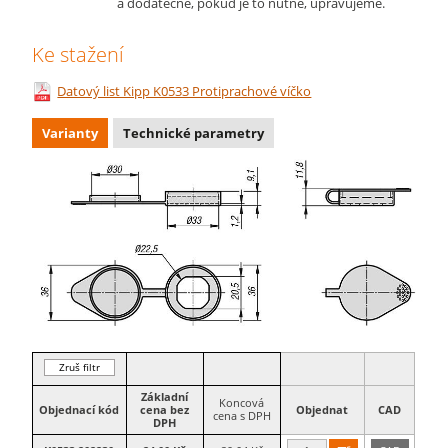
a dodatečně, pokud je to nutné, upravujeme.
Ke stažení
Datový list Kipp K0533 Protiprachové víčko
Varianty
Technické parametry
Zruš filtr
Základní
Koncová
Objednací kód
cena bez
Objednat
CAD
cena s DPH
DPH