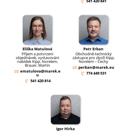
541 420 841
Eliška Matulová
Petr Erban
Příjem a potvrzení
Obchodně-technický
objednávek, vystavování
zástupce pro zboží Kipp,
nabídek Kipp, Norelem,
Norelem – Čechy
Brauer, Martin
perban@marek.eu
ematulova@marek.e
774 449 531
u
541 420 814
Igor Hirka