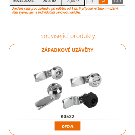
K0533.202230
24,00 Kč
29,04 Kč
CAD

Uvedené ceny jsou základní při odběru od 1 ks. V případě většího množství
Vám vypracujeme individuální cenovou nabídku.
Související produkty
ZÁPADKOVÉ UZÁVĚRY
K0522
DETAIL