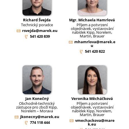
Richard Švejda
Mgr. Michaela Hamrlová
Technický poradce
Příjem a potvrzení
objednávek, vystavování
rsvejda@marek.eu
nabídek Kipp, Norelem,
Martin, Brauer
541 420 839
mhamrlova@marek.e
u
541 420 822
Jan Konečný
Veronika Měcháčková
Obchodně-technický
Příjem a potvrzení
zástupce pro zboží Kipp,
objednávek, vystavování
Norelem – Morava
nabídek Kipp, Norelem,
Martin, Brauer
jkonecny@marek.eu
vmechackova@mare
774 118 444
k.eu