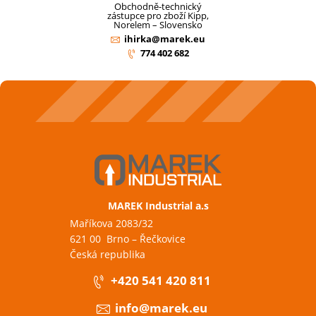
Obchodně-technický
zástupce pro zboží Kipp,
Norelem – Slovensko
ihirka@marek.eu
774 402 682
MAREK Industrial a.s
Maříkova 2083/32
621 00 Brno – Řečkovice
Česká republika
+420 541 420 811
info@marek.eu