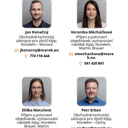
Jan Konečný
Veronika Měcháčková
Obchodně-technický
Příjem a potvrzení
zástupce pro zboží Kipp,
objednávek, vystavování
Norelem – Morava
nabídek Kipp, Norelem,
Martin, Brauer
jkonecny@marek.eu
vmechackova@mare
774 118 444
k.eu
541 420 841
Eliška Matulová
Petr Erban
Příjem a potvrzení
Obchodně-technický
objednávek, vystavování
zástupce pro zboží Kipp,
nabídek Kipp, Norelem,
Norelem – Čechy
Brauer, Martin
perban@marek.eu