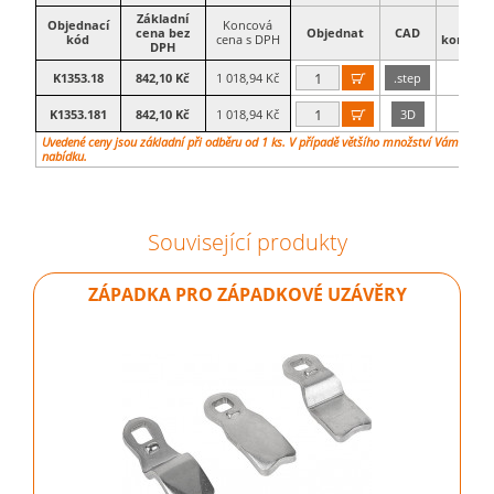
Základní
Objednací
Koncová
Barv
cena bez
Objednat
CAD
kód
cena s DPH
kompone
DPH
K1353.18
842,10 Kč
1 018,94 Kč
.step
červe

K1353.181
842,10 Kč
1 018,94 Kč
3D
modr

Uvedené ceny jsou základní při odběru od 1 ks. V případě většího množství Vám vypra
nabídku.
Související produkty
ZÁPADKA PRO ZÁPADKOVÉ UZÁVĚRY