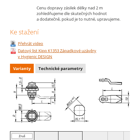
Cenu dopravy zásilek délky nad 2 m
zohledňujeme dle skutečných hodnot
a dodatečně, pokud je to nutné, upravujeme.
Ke stažení
Přehrát video
Datový list Kipp K1353 Západkové uzávěry
v Hygienic DESIGN
Varianty
Technické parametry
Zruš
filtr