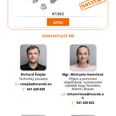
K1362
DETAIL
KONTAKTUJTE MĚ
Richard Švejda
Mgr. Michaela Hamrlová
Technický poradce
Příjem a potvrzení
objednávek, vystavování
rsvejda@marek.eu
nabídek Kipp, Norelem,
Martin, Brauer
541 420 839
mhamrlova@marek.e
u
541 420 822