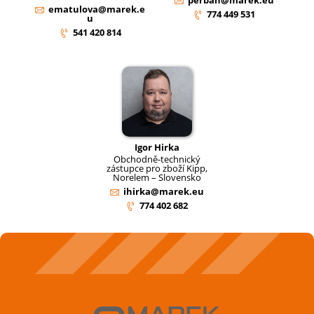
ematulova@marek.e
774 449 531
u
541 420 814
Igor Hirka
Obchodně-technický
zástupce pro zboží Kipp,
Norelem – Slovensko
ihirka@marek.eu
774 402 682