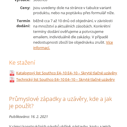
Ceny:
jsou uvedeny dole na stránce v tabulce variant
produktu, nebo na poptávku přes formulář níže.
Termín
běžně cca 7 až 10 dnů od objednání, v závislosti
dodání:
na množství a aktuálních zásobách. Konkrétní
termíny dodání ověřujeme a potvrzujeme
emailem, individuálně dle zakázky. V případě
nedostupnosti zboží lze objednávku zrušit.
Více
informací.
Ke stažení
Katalogový list Southco E4–10 E4–10 – Skryté tlačné uzávěry
Technický list Southco E4–10 E4–10 – Skryté tlačné uzávěry
Průmyslové západky a uzávěry, kde a jak
je použít?
Publikováno:
16. 2. 2021
V rámci konstrukčních návrhů skříně, nástavby, krytu a jejich