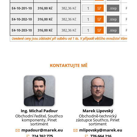
E4-10-201-10
316,00 Kč
382,36 Kč
.step
Plast

E4-10-202-10
316,00 Kč
382,36 Kč
.step
Plast

E4-10-203-10
316,00 Kč
382,36 Kč
.step
Plast

Uvedené ceny jsou základní při odběru od 1 ks. V případě většího množství Vám vypra
KONTAKTUJTE MĚ
Ing. Michal Paďour
Marek Lipovský
Obchodní ředitel, Southco
Obchodně-technický
komponenty, Pinet
zástupce Southco, Pinet
sortiment
sortiment
mpadour@marek.eu
mlipovsky@marek.eu
724 762 775
776 664 216