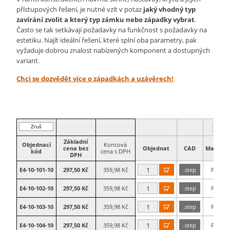
přístupových řešení, je nutné vzít v potaz
jaký vhodný typ
zavírání zvolit a který typ zámku nebo západky vybrat
.
Často se tak setkávají požadavky na funkčnost s požadavky na
estetiku. Najít ideální řešení, které splní oba parametry, pak
vyžaduje dobrou znalost nabízených komponent a dostupných
variant.
Chci se dozvědět více o západkách a uzávěrech!
Zruš
filtr
Základní
Objednací
Koncová
cena bez
Objednat
CAD
Materiál
kód
cena s DPH
DPH
E4-10-101-10
297,50 Kč
359,98 Kč
.step
Plast

E4-10-102-10
297,50 Kč
359,98 Kč
.step
Plast

E4-10-103-10
297,50 Kč
359,98 Kč
.step
Plast

E4-10-104-10
297,50 Kč
359,98 Kč
.step
Plast
