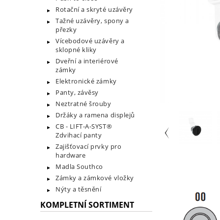
Rotační a skryté uzávěry
Tažné uzávěry, spony a
přezky
Vícebodové uzávěry a
sklopné kliky
Dveřní a interiérové
zámky
Elektronické zámky
Panty, závěsy
Neztratné šrouby
Držáky a ramena displejů
CB - LIFT-A-SYST®
Zdvihací panty
Zajišťovací prvky pro
hardware
Madla Southco
Zámky a zámkové vložky
Nýty a těsnění
KOMPLETNÍ SORTIMENT