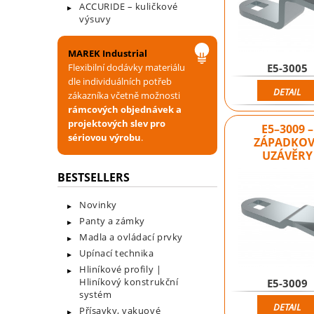
ACCURIDE – kuličkové
výsuvy
MAREK Industrial
E5-3005
Flexibilní dodávky materiálu
dle individuálních potřeb
DETAIL
zákazníka včetně možnosti
rámcových objednávek a
projektových slev pro
E5–3009 –
sériovou výrobu
.
ZÁPADKOV
UZÁVĚRY
BESTSELLERS
Novinky
Panty a zámky
Madla a ovládací prvky
Upínací technika
Hliníkové profily |
Hliníkový konstrukční
E5-3009
systém
DETAIL
Přísavky, vakuové