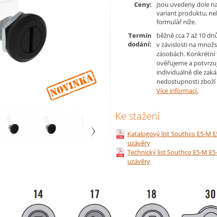
Ceny:
jsou uvedeny dole na
variant produktu, n
formulář níže.
Termín
běžně cca 7 až 10 dn
dodání:
v závislosti na množs
zásobách. Konkrétní
ověřujeme a potvrzu
individuálně dle zaká
Novinka
nedostupnosti zboží 
Více informací.
Ke stažení
Katalogový list Southco E5-M 
uzávěry
Technický list Southco E5-M E
uzávěry