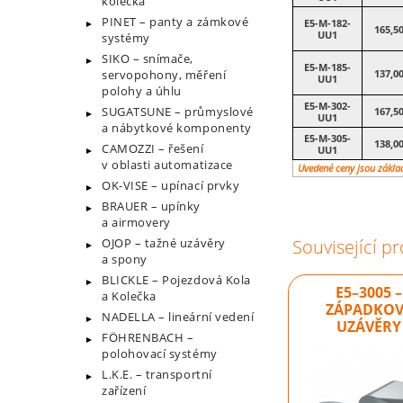
kolečka
PINET – panty a zámkové
E5-M-182-
165,5
UU1
systémy
SIKO – snímače,
E5-M-185-
servopohony, měření
137,0
UU1
polohy a úhlu
E5-M-302-
SUGATSUNE – průmyslové
167,5
UU1
a nábytkové komponenty
E5-M-305-
138,0
CAMOZZI – řešení
UU1
v oblasti automatizace
Uvedené ceny jsou zákla
OK-VISE – upínací prvky
BRAUER – upínky
a airmovery
OJOP – tažné uzávěry
Související p
a spony
BLICKLE – Pojezdová Kola
E5–3005 –
a Kolečka
ZÁPADKOV
NADELLA – lineární vedení
UZÁVĚRY
FÖHRENBACH –
polohovací systémy
L.K.E. – transportní
zařízení