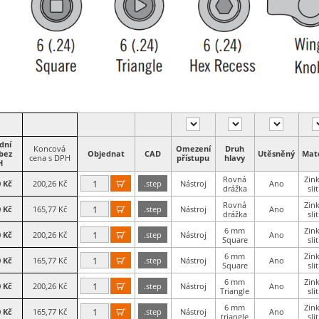
dní
Koncová
Omezení
Druh
bez
Objednat
CAD
Utěsněný
Mate
cena s DPH
přístupu
hlavy
H
Rovná
Zin
0 Kč
200,26 Kč
.step
Nástroj
Ano

drážka
sli
Rovná
Zin
0 Kč
165,77 Kč
.step
Nástroj
Ano

drážka
sli
6 mm
Zin
0 Kč
200,26 Kč
.step
Nástroj
Ano

Square
sli
6 mm
Zin
0 Kč
165,77 Kč
.step
Nástroj
Ano

Square
sli
6 mm
Zin
0 Kč
200,26 Kč
.step
Nástroj
Ano

Triangle
sli
6 mm
Zin
0 Kč
165,77 Kč
.step
Nástroj
Ano

triangle
sli