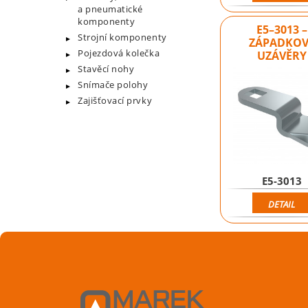
a pneumatické
komponenty
E5–3013 –
Strojní komponenty
ZÁPADKOV
Pojezdová kolečka
UZÁVĚRY
Stavěcí nohy
Snímače polohy
Zajišťovací prvky
E5-3013
DETAIL