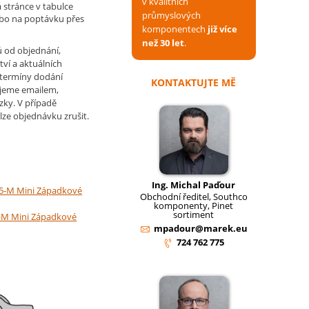
v kvalitních
 stránce v tabulce
průmyslových
ebo na poptávku přes
komponentech
již více
než 30 let
.
ů od objednání,
tví a aktuálních
 termíny dodání
KONTAKTUJTE MĚ
jeme emailem,
zky. V případě
lze objednávku zrušit.
Ing. Michal Paďour
E5-M Mini Západkové
Obchodní ředitel, Southco
komponenty, Pinet
sortiment
5-M Mini Západkové
mpadour@marek.eu
724 762 775