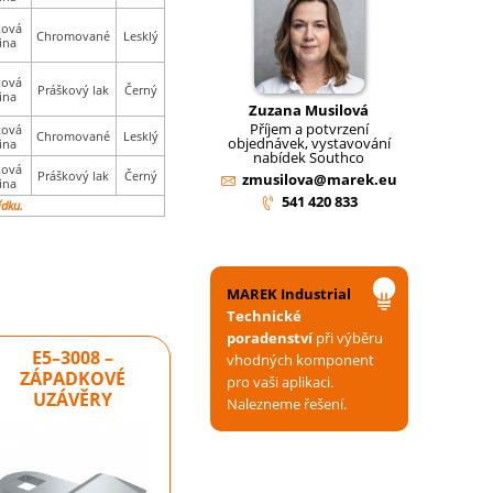
ková
Chromované
Lesklý
tina
ková
Práškový lak
Černý
tina
Zuzana Musilová
Příjem a potvrzení
ková
Chromované
Lesklý
objednávek, vystavování
tina
nabídek Southco
ková
Práškový lak
Černý
zmusilova@marek.eu
tina
541 420 833
ídku.
MAREK Industrial
Technické
poradenství
při výběru
E5–3008 –
vhodných komponent
ZÁPADKOVÉ
pro vaši aplikaci.
UZÁVĚRY
Nalezneme řešení.