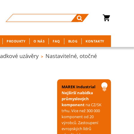
PRODUKTY
O NÁS
FAQ
BLOG
KONTAKTY
adkové uzávěry
Nastavitelné, otočné
>
MAREK Industrial
Nejširší nabídka
průmyslových
komponent
na CZ/SK
trhu. Více než 300 000
komponent od 20
výrobců. Zastoupení
evropských lídrů