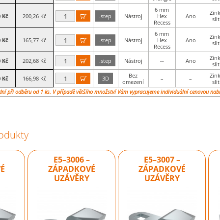
6 mm
Zin
0 Kč
200,26 Kč
.step
Nástroj
Hex
Ano

sli
Recess
6 mm
Zin
0 Kč
165,77 Kč
.step
Nástroj
Hex
Ano

sli
Recess
Zin
0 Kč
202,68 Kč
.step
Nástroj
--
Ano

sli
Bez
Zin
0 Kč
166,98 Kč
3D
–
–

omezení
sli
dní při odběru od 1 ks. V případě většího množství Vám vypracujeme individuální cenovou nab
rodukty
E5–3006 –
E5–3007 –
É
ZÁPADKOVÉ
ZÁPADKOVÉ
UZÁVĚRY
UZÁVĚRY