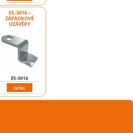
E5–3016 –
ZÁPADKOVÉ
UZÁVĚRY
E5-3016
DETAIL