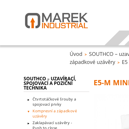
Úvod
SOUTHCO – uzavír
>
západkové uzávěry
E5
>
SOUTHCO – UZAVÍRACÍ,
E5-M MIN
SPOJOVACÍ A POZIČNÍ
TECHNIKA
Čtvrtotáčkové šrouby a
spojovací prvky
Kompresní a západkové
uzávěry
Zaklapávací uzávěry -
Push to close