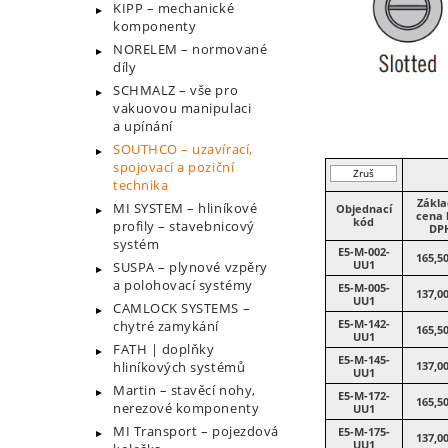
KIPP – mechanické
komponenty
NORELEM – normované
díly
SCHMALZ – vše pro
vakuovou manipulaci
a upínání
SOUTHCO – uzavírací,
spojovací a poziční
Zruš
technika
filtr
Zákla
MI SYSTEM – hliníkové
Objednací
cena 
kód
profily – stavebnicový
DP
systém
E5-M-002-
165,5
UU1
SUSPA – plynové vzpěry
a polohovací systémy
E5-M-005-
137,0
UU1
CAMLOCK SYSTEMS –
E5-M-142-
chytré zamykání
165,5
UU1
FATH | doplňky
E5-M-145-
hliníkových systémů
137,0
UU1
Martin – stavěcí nohy,
E5-M-172-
165,5
nerezové komponenty
UU1
MI Transport – pojezdová
E5-M-175-
137,0
UU1