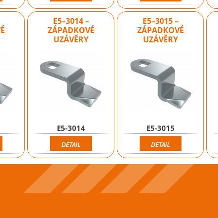
E5–3014 –
E5–3015 –
É
ZÁPADKOVÉ
ZÁPADKOVÉ
UZÁVĚRY
UZÁVĚRY
E5-3014
E5-3015
DETAIL
DETAIL