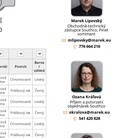
Marek Lipovský
Obchodně-technický
zástupce Southco, Pinet
sortiment
mlipovsky@marek.eu
776 664 216
Barva
riál
Povrch
/
vzhled
ková
Chromované
Lesklý
tina
ková
Práškový lak
Černý
tina
Ozana Kráľová
ková
Příjem a potvrzení
Chromované
Lesklý
tina
objednávek Southco
ková
okralova@marek.eu
Práškový lak
Černý
tina
541 420 828
ková
Chromované
Lesklý
tina
ková
Práškový lak
Černý
tina