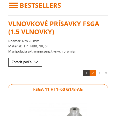
BESTSELLERS
VLNOVKOVÉ PRÍSAVKY FSGA
(1.5 VLNOVKY)
Priemer: 6 to 78 mm
Materiál: HT1, NBR, NK, SI
Manipulácia extrémne senzitívnych bremien
Zoradiť podľa:
1
2
FSGA 11 HT1–60 G1/8-AG