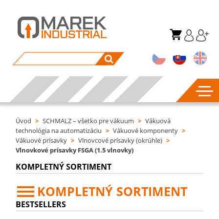
Úvod
>
SCHMALZ – všetko pre vákuum
>
Vákuová
technológia na automatizáciu
>
Vákuové komponenty
>
Vákuové prísavky
>
Vlnovcové prísavky (okrúhle)
>
Vlnovkové prísavky FSGA (1.5 vlnovky)
KOMPLETNÝ SORTIMENT
KOMPLETNÝ SORTIMENT
BESTSELLERS