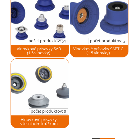
počet produktov:
počet produktov:
51
2
Vlnovkové prísavky SAB
Vlnovkové prísavky SABT-C
(1.5 vlnovky)
(1.5 vlnovky)
počet produktov:
8
Vlnovkové prísavky
s tesniacim krúžkom