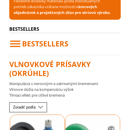
Flexibilné dodávky materiálu podľa individuálnych
potrieb zákazníka vrátane možnosti
rámcových
objednávok a projektových zliav pre sériovú výrobu
.
BESTSELLERS
BESTSELLERS
VLNOVKOVÉ PRÍSAVKY
(OKRÚHLE)
Manipulácia s nerovnými a zakrivenými bremenami
Vlnovce slúžia na kompenzáciu výšok
Tlmiaci efekt pre citlivé bremená
Zoradiť podľa: