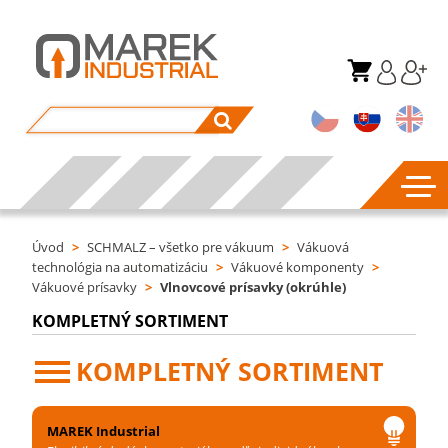
Úvod
>
SCHMALZ – všetko pre vákuum
>
Vákuová
technológia na automatizáciu
>
Vákuové komponenty
>
Vákuové prísavky
>
Vlnovcové prísavky (okrúhle)
KOMPLETNÝ SORTIMENT
KOMPLETNÝ SORTIMENT
MAREK Industrial