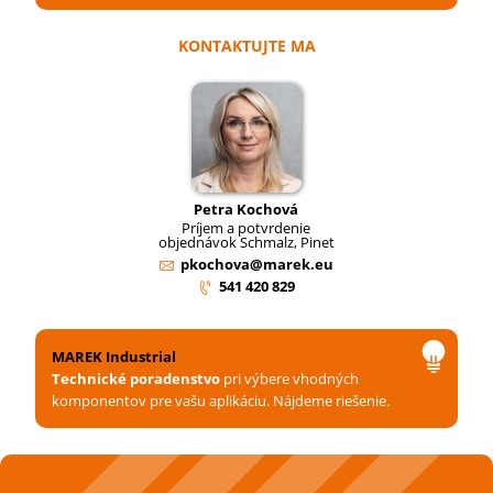
KONTAKTUJTE MA
Petra Kochová
Príjem a potvrdenie
objednávok Schmalz, Pinet
pkochova@marek.eu
541 420 829
MAREK Industrial
Technické poradenstvo
pri výbere vhodných
komponentov pre vašu aplikáciu. Nájdeme riešenie.