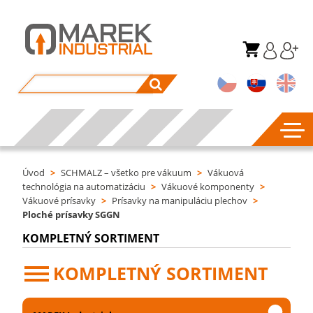
Úvod
>
SCHMALZ – všetko pre vákuum
>
Vákuová
technológia na automatizáciu
>
Vákuové komponenty
>
Vákuové prísavky
>
Prísavky na manipuláciu plechov
>
Ploché prísavky SGGN
KOMPLETNÝ SORTIMENT
KOMPLETNÝ SORTIMENT