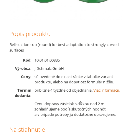
Popis produktu
Bell suction cup (round) for best adaptation to strongly curved
surfaces
Kód:
10.01.01.00835
Výrobca:
J. Schmalz GmbH
Ceny:
sú uvedené dole na stránke v tabuľke variant
produktu, alebo na dopyt cez formulár nižšie.
Termín
približne 4 týždne od objednania.
Viac informácií.
dodania:
Cenu dopravy zásielok s dĺžkou nad 2 m
zohľadňujeme podľa skutočných hodnôt
a v prípade potreby ju dodatočne upravujeme.
Na stiahnutie