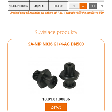
10.01.01.00835
48,29 €
58,43 €
3D
93

mm
Uvedené ceny sú základné pri odbere od 1 ks. V prípade väčšieho množstva Vám vypr
Súvisiace produkty
SA-NIP N036 G1/4-AG DN500
10.01.01.00836
DETAIL