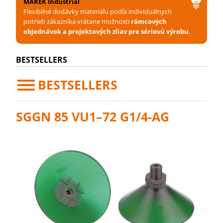
MAREK Industrial
Flexibilné dodávky materiálu podľa individuálnych
potrieb zákazníka vrátane možnosti
rámcových
objednávok a projektových zliav pre sériovú výrobu
.
BESTSELLERS
BESTSELLERS
SGGN 85 VU1–72 G1/4-AG