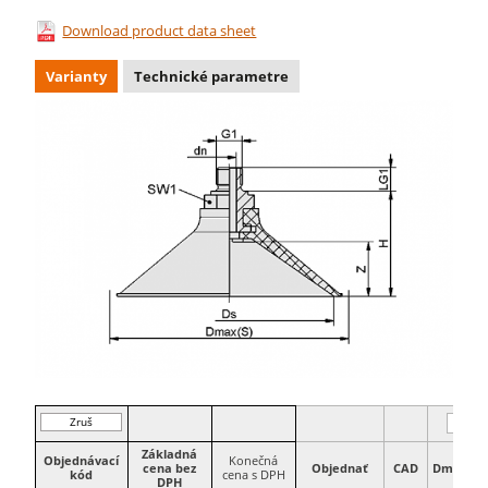
Download product data sheet
Varianty
Technické parametre
Zruš
filter
Základná
Objednávací
Konečná
cena bez
Objednať
CAD
Dmax(S)
kód
cena s DPH
DPH