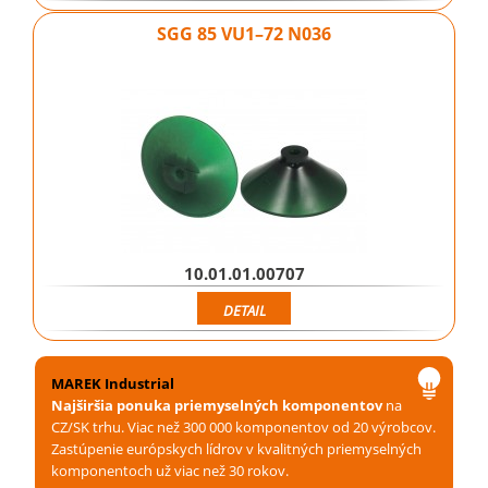
SGG 85 VU1–72 N036
10.01.01.00707
DETAIL
MAREK Industrial
Najširšia ponuka priemyselných komponentov
na
CZ/SK trhu. Viac než 300 000 komponentov od 20 výrobcov.
Zastúpenie európskych lídrov v kvalitných priemyselných
komponentoch už viac než 30 rokov.