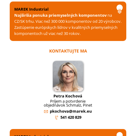
MAREK Industrial
Najširšia ponuka priemyselných komponentov
na
CZ/SK trhu. Viac než 300 000 komponentov od 20 výrobcov.
Zastúpenie európskych lídrov v kvalitných priemyselných
komponentoch už viac než 30 rokov.
KONTAKTUJTE MA
Petra Kochová
Príjem a potvrdenie
objednávok Schmalz, Pinet
pkochova@marek.eu
541 420 829