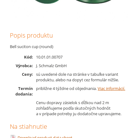
Popis produktu
Bell suciton cup (round)
Kód:
10.01.01.00707
Výrobca:
J. Schmalz GmbH
Ceny:
sú uvedené dole na stránke v tabuľke variant
produktu, alebo na dopyt cez formulár nižšie.
Termín
približne 4 týždne od objednania.
Viac informácií.
dodania:
Cenu dopravy zásielok s dĺžkou nad 2 m
zohľadňujeme podľa skutočných hodnôt
a v prípade potreby ju dodatočne upravujeme.
Na stiahnutie
Download product data sheet