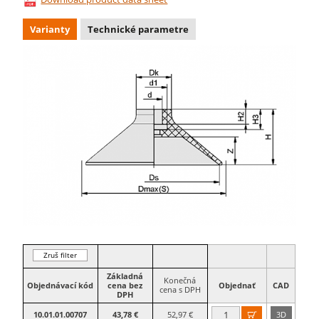
Varianty
Technické parametre
Zruš filter
Základná
Konečná
Objednávací kód
cena bez
Objednať
CAD
cena s DPH
DPH
10.01.01.00707
43,78 €
52,97 €
3D
