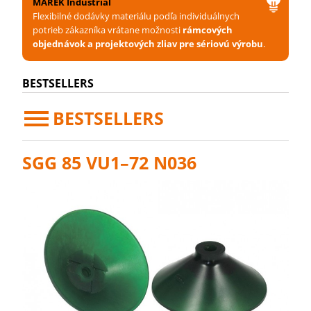
MAREK Industrial
Flexibilné dodávky materiálu podľa individuálnych
potrieb zákazníka vrátane možnosti
rámcových
objednávok a projektových zliav pre sériovú výrobu
.
BESTSELLERS
BESTSELLERS
SGG 85 VU1–72 N036