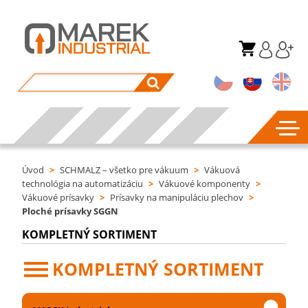
Úvod
>
SCHMALZ – všetko pre vákuum
>
Vákuová
technológia na automatizáciu
>
Vákuové komponenty
>
Vákuové prísavky
>
Prísavky na manipuláciu plechov
>
Ploché prísavky SGGN
KOMPLETNÝ SORTIMENT
KOMPLETNÝ SORTIMENT