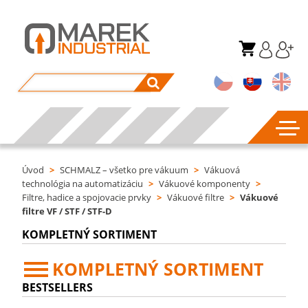
Úvod
>
SCHMALZ – všetko pre vákuum
>
Vákuová
technológia na automatizáciu
>
Vákuové komponenty
>
Filtre, hadice a spojovacie prvky
>
Vákuové filtre
>
Vákuové
filtre VF / STF / STF-D
KOMPLETNÝ SORTIMENT
KOMPLETNÝ SORTIMENT
BESTSELLERS