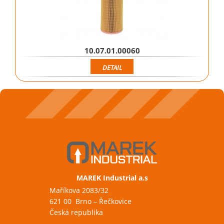
10.07.01.00060
DETAIL
MAREK Industrial a.s
Maříkova 2083/32
621 00 Brno – Řečkovice
Česká republika