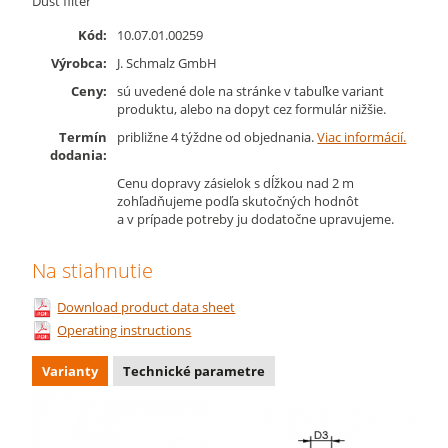
Dust filter
Kód:
10.07.01.00259
Výrobca:
J. Schmalz GmbH
Ceny:
sú uvedené dole na stránke v tabuľke variant
produktu, alebo na dopyt cez formulár nižšie.
Termín
približne 4 týždne od objednania.
Viac informácií.
dodania:
Cenu dopravy zásielok s dĺžkou nad 2 m
zohľadňujeme podľa skutočných hodnôt
a v prípade potreby ju dodatočne upravujeme.
Na stiahnutie
Download product data sheet
Operating instructions
Varianty
Technické parametre