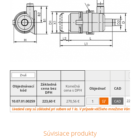
Zruš
filter
Základná
Objednávací
Konečná
cena bez
Objednať
CAD
B1
kód
cena s DPH
DPH
221
10.07.01.00259
223,60 €
270,56 €
CAD

mm
Uvedené ceny sú základné pri odbere od 1 ks. V prípade väčšieho množstva Vám vypr
Súvisiace produkty