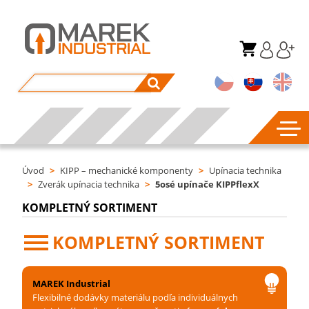
Úvod
>
KIPP – mechanické komponenty
>
Upínacia technika
>
Zverák upínacia technika
>
5osé upínače KIPPflexX
KOMPLETNÝ SORTIMENT
KOMPLETNÝ SORTIMENT
MAREK Industrial
Flexibilné dodávky materiálu podľa individuálnych