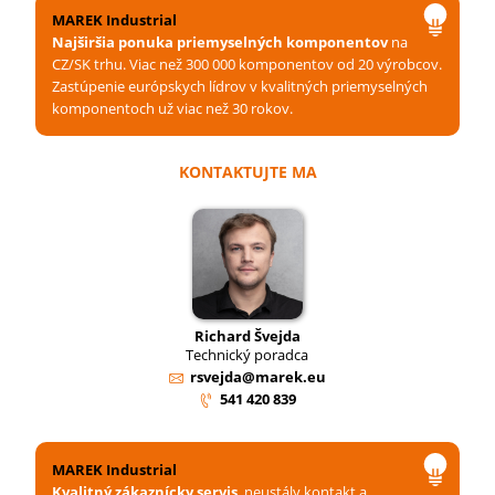
MAREK Industrial
Najširšia ponuka priemyselných komponentov
na
CZ/SK trhu. Viac než 300 000 komponentov od 20 výrobcov.
Zastúpenie európskych lídrov v kvalitných priemyselných
komponentoch už viac než 30 rokov.
KONTAKTUJTE MA
Richard Švejda
Technický poradca
rsvejda@marek.eu
541 420 839
MAREK Industrial
Kvalitný zákaznícky servis
, neustály kontakt a