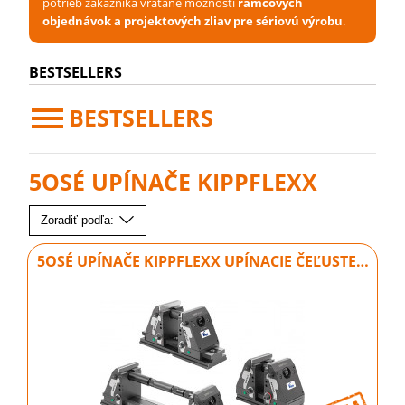
potrieb zákazníka vrátane možnosti
rámcových
objednávok a projektových zliav pre sériovú výrobu
.
BESTSELLERS
BESTSELLERS
5OSÉ UPÍNAČE KIPPFLEXX
Zoradiť podľa:
5OSÉ UPÍNAČE KIPPFLEXX UPÍNACIE ČEĽUSTE…