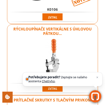
K0106
DETAIL
RÝCHLOUPÍNAČE VERTIKÁLNE S ÚHLOVOU
PÄTKOU…
Potřebujete poradit?
Zeptejte se našeho
K0063
asistenta
Chettyho
.
DETAIL
PRÍTLAČNÉ SKRUTKY S TLAČNÝM PRVKOM