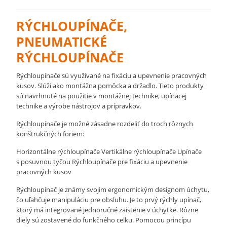
RÝCHLOUPÍNAČE,
PNEUMATICKÉ
RÝCHLOUPÍNAČE
Rýchloupínače sú využívané na fixáciu a upevnenie pracovných
kusov. Slúži ako montážna pomôcka a držadlo. Tieto produkty
sú navrhnuté na použitie v montážnej technike, upínacej
technike a výrobe nástrojov a prípravkov.
Rýchloupínače je možné zásadne rozdeliť do troch rôznych
konštrukčných foriem:
Horizontálne rýchloupínače Vertikálne rýchloupínače Upínače
s posuvnou tyčou Rýchloupínače pre fixáciu a upevnenie
pracovných kusov
Rýchloupínač je známy svojim ergonomickým designom úchytu,
čo uľahčuje manipuláciu pre obsluhu. Je to prvý rýchly upínač,
ktorý má integrované jednoručné zaistenie v úchytke. Rôzne
diely sú zostavené do funkčného celku. Pomocou princípu