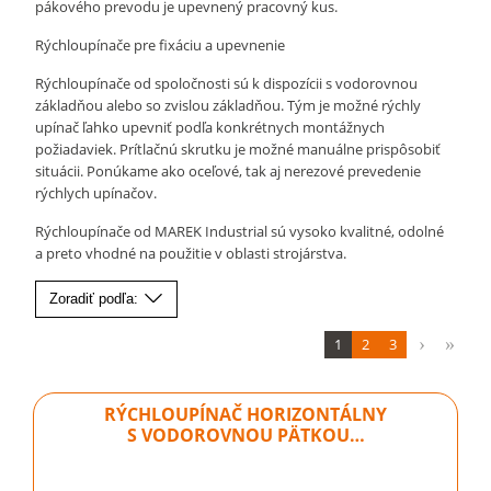
pákového prevodu je upevnený pracovný kus.
Rýchloupínače pre fixáciu a upevnenie
Rýchloupínače od spoločnosti sú k dispozícii s vodorovnou
základňou alebo so zvislou základňou. Tým je možné rýchly
upínač ľahko upevniť podľa konkrétnych montážnych
požiadaviek. Prítlačnú skrutku je možné manuálne prispôsobiť
situácii. Ponúkame ako oceľové, tak aj nerezové prevedenie
rýchlych upínačov.
Rýchloupínače od MAREK Industrial sú vysoko kvalitné, odolné
a preto vhodné na použitie v oblasti strojárstva.
Zoradiť podľa:
1
2
3
RÝCHLOUPÍNAČ HORIZONTÁLNY
S VODOROVNOU PÄTKOU…