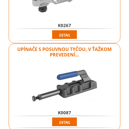
K0267
DETAIL
UPÍNAČE S POSUVNOU TYČOU, V ŤAŽKOM
PREVEDENÍ…
K0087
DETAIL