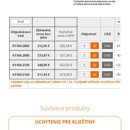
Zruš
filter
Základná
Objednávací
Konečná
cena bez
Objednať
CAD
D
kód
cena s DPH
DPH
22,
K1184.2065
212,05 €
256,58 €
CAD
65

27
K1184.2090
273,87 €
331,38 €
CAD
90

29
K1184.2120
348,80 €
422,05 €
CAD
120

33
K1184.2160
511,64 €
619,08 €
CAD
160

Uvedené ceny sú základné pri odbere od 1 ks. V prípade väčšieho množstva Vám vypr
ponuku.
Súvisiace produkty
UCHYTENIE PRE KLIEŠTINY