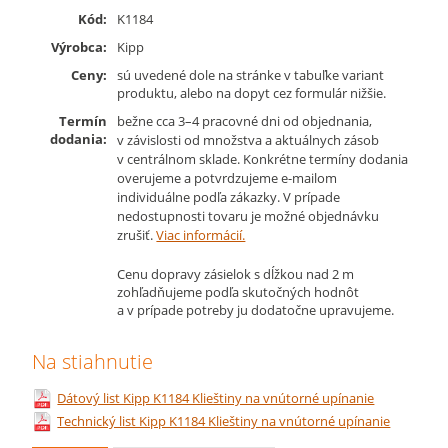
Kód:
K1184
Výrobca:
Kipp
Ceny:
sú uvedené dole na stránke v tabuľke variant
produktu, alebo na dopyt cez formulár nižšie.
Termín
bežne cca 3–4 pracovné dni od objednania,
dodania:
v závislosti od množstva a aktuálnych zásob
v centrálnom sklade. Konkrétne termíny dodania
overujeme a potvrdzujeme e-mailom
individuálne podľa zákazky. V prípade
nedostupnosti tovaru je možné objednávku
zrušiť.
Viac informácií.
Cenu dopravy zásielok s dĺžkou nad 2 m
zohľadňujeme podľa skutočných hodnôt
a v prípade potreby ju dodatočne upravujeme.
Na stiahnutie
Dátový list Kipp K1184 Klieštiny na vnútorné upínanie
Technický list Kipp K1184 Klieštiny na vnútorné upínanie