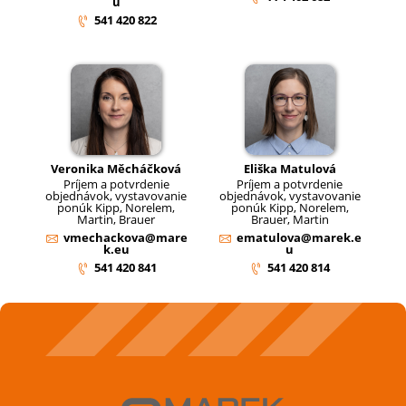
u
541 420 822
Veronika Měcháčková
Eliška Matulová
Príjem a potvrdenie
Príjem a potvrdenie
objednávok, vystavovanie
objednávok, vystavovanie
ponúk Kipp, Norelem,
ponúk Kipp, Norelem,
Martin, Brauer
Brauer, Martin
vmechackova@mare
ematulova@marek.e
k.eu
u
541 420 841
541 420 814