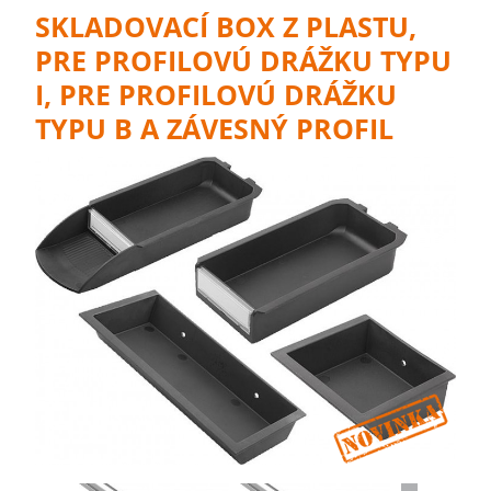
SKLADOVACÍ BOX Z PLASTU,
PRE PROFILOVÚ DRÁŽKU TYPU
I, PRE PROFILOVÚ DRÁŽKU
TYPU B A ZÁVESNÝ PROFIL