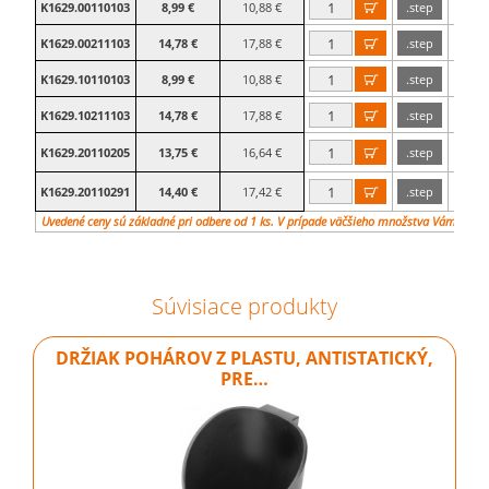
K1629.00110103
8,99 €
10,88 €
.step
ty

K1629.00211103
14,78 €
17,88 €
.step
ty

K1629.10110103
8,99 €
10,88 €
.step
ty

K1629.10211103
14,78 €
17,88 €
.step
ty

pro z
K1629.20110205
13,75 €
16,64 €
.step

pro
pro z
K1629.20110291
14,40 €
17,42 €
.step

pro
Uvedené ceny sú základné pri odbere od 1 ks. V prípade väčšieho množstva Vám vypr
Súvisiace produkty
DRŽIAK POHÁROV Z PLASTU, ANTISTATICKÝ,
PRE…