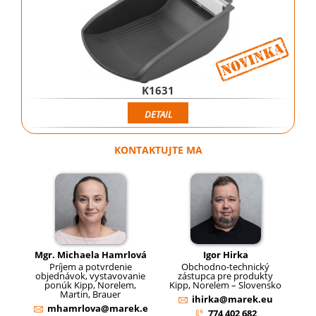
K1631
DETAIL
KONTAKTUJTE MA
Mgr. Michaela Hamrlová
Igor Hirka
Príjem a potvrdenie
Obchodno-technický
objednávok, vystavovanie
zástupca pre produkty
ponúk Kipp, Norelem,
Kipp, Norelem – Slovensko
Martin, Brauer
ihirka@marek.eu
mhamrlova@marek.e
774 402 682