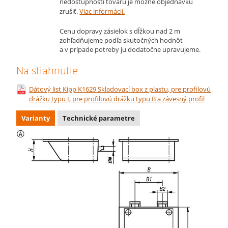
nedostupnosti tovaru je možné objednávku
zrušiť.
Viac informácií.
Cenu dopravy zásielok s dĺžkou nad 2 m
zohľadňujeme podľa skutočných hodnôt
a v prípade potreby ju dodatočne upravujeme.
Na stiahnutie
Dátový list Kipp K1629 Skladovací box z plastu, pre profilovú
drážku typu I, pre profilovú drážku typu B a závesný profil
Varianty
Technické parametre