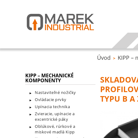
Úvod
KIPP –
>
KIPP – MECHANICKÉ
SKLADOVA
KOMPONENTY
PROFILOV
Nastaviteľné nožičky
TYPU B A
Ovládacie prvky
Upínacia technika
Zvieracie, upínacie a
excentrické páky
Oblúkové, rúrkové a
miskové madlá Kipp