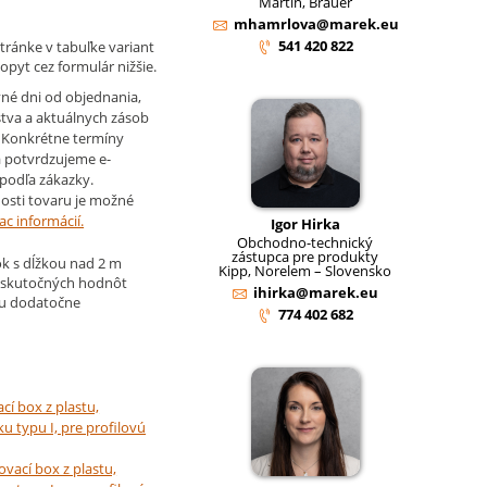
Martin, Brauer
mhamrlova@marek.eu
541 420 822
tránke v tabuľke variant
opyt cez formulár nižšie.
né dni od objednania,
stva a aktuálnych zásob
. Konkrétne termíny
 potvrdzujeme e-
podľa zákazky.
osti tovaru je možné
ac informácií.
Igor Hirka
Obchodno-technický
zástupca pre produkty
k s dĺžkou nad 2 m
Kipp, Norelem – Slovensko
 skutočných hodnôt
ihirka@marek.eu
ju dodatočne
774 402 682
cí box z plastu,
ku typu I, pre profilovú
ovací box z plastu,