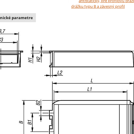
antistatický, pre profilovú dráž
drážku typu B a závesný profil
nické parametre