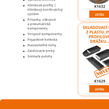
Hliníkové profily |
K1632
Hliníkový konštrukčný
systém
DETAIL
Prísavky, vákuové
a pneumatické
SKLADOVACÍ
komponenty
Z PLASTU, 
Strojové komponenty
PROFILOV
Pojazdové kolieska
DRÁŽKU
Nastaviteľné nohy
Zaisťovacie prvky
Snímače polohy
K1629
DETAIL