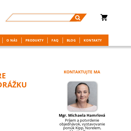
O NÁS
PRODUKTY
FAQ
BLOG
KONTAKTY
KONTAKTUJTE MA
RE
 DRÁŽKU
Mgr. Michaela Hamrlová
Príjem a potvrdenie
objednávok, vystavovanie
ponúk Kipp, Norelem,