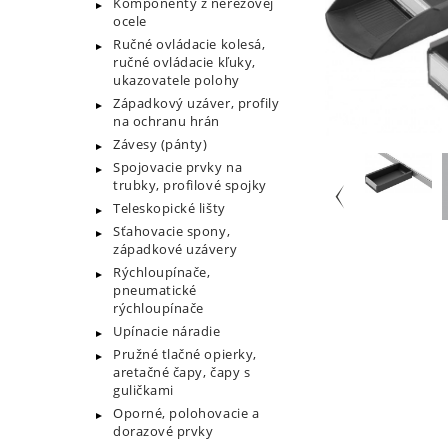
Komponenty z nerezovej
ocele
Ručné ovládacie kolesá,
ručné ovládacie kľuky,
ukazovatele polohy
Západkový uzáver, profily
na ochranu hrán
Závesy (pánty)
Spojovacie prvky na
trubky, profilové spojky
Teleskopické lišty
Sťahovacie spony,
západkové uzávery
Rýchloupínače,
pneumatické
rýchloupínače
Upínacie náradie
Pružné tlačné opierky,
aretačné čapy, čapy s
guličkami
Oporné, polohovacie a
dorazové prvky