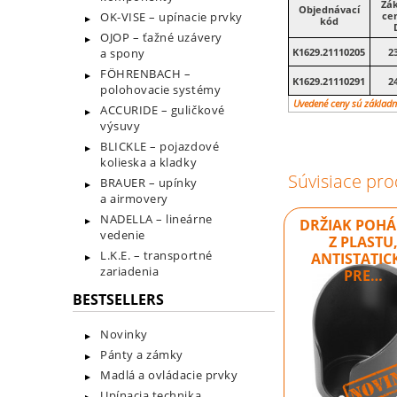
Zá
Objednávací
OK-VISE – upínacie prvky
ce
kód
OJOP – ťažné uzávery
a spony
K1629.21110205
23
FÖHRENBACH –
K1629.21110291
24
polohovacie systémy
Uvedené ceny sú základn
ACCURIDE – guličkové
výsuvy
BLICKLE – pojazdové
kolieska a kladky
Súvisiace pro
BRAUER – upínky
a airmovery
NADELLA – lineárne
DRŽIAK POH
vedenie
Z PLASTU
L.K.E. – transportné
ANTISTATIC
zariadenia
PRE…
BESTSELLERS
Novinky
Pánty a zámky
Madlá a ovládacie prvky
Upínacia technika