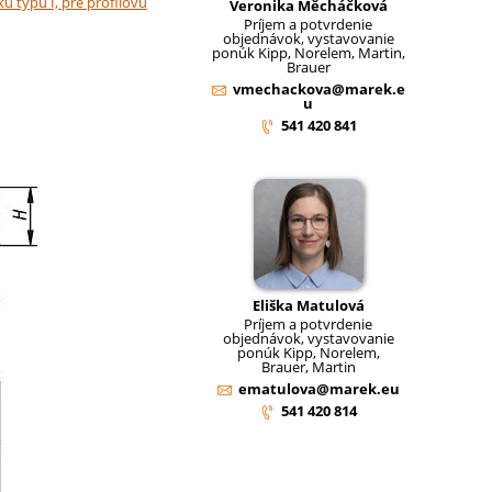
ku typu I, pre profilovú
Veronika Měcháčková
Príjem a potvrdenie
objednávok, vystavovanie
ponúk Kipp, Norelem, Martin,
Brauer
vmechackova@marek.e
u
541 420 841
Eliška Matulová
Príjem a potvrdenie
objednávok, vystavovanie
ponúk Kipp, Norelem,
Brauer, Martin
ematulova@marek.eu
541 420 814