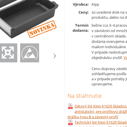
Výrobca:
Kipp
Ceny:
sú uvedené dole na s
produktu, alebo na d
Novinka
Termín
bežne cca 3–4 pracov
dodania:
v závislosti od množ
v centrálnom sklade
dodania overujeme a
mailom individuálne 
V prípade nedostupn
objednávku zrušiť.
Vi
Cenu dopravy zásielo
zohľadňujeme podľa
a v prípade potreby 
upravujeme.
Na stiahnutie
Dátový list Kipp K1629 Skladova
antistatický, pre profilovú dráž
drážku typu B a závesný profil
Technický list Kipp K1629 Sklad