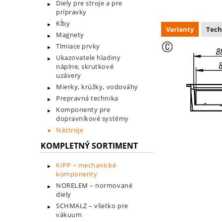
Diely pre stroje a pre
prípravky
Kĺby
Varianty
Tech
Magnety
Tlmiace prvky
Ukazovatele hladiny
náplne, skrutkové
uzávery
Mierky, krúžky, vodováhy
Prepravná technika
Komponenty pre
dopravníkové systémy
Nástroje
KOMPLETNÝ SORTIMENT
KIPP – mechanické
komponenty
NORELEM – normované
diely
SCHMALZ – všetko pre
vákuum