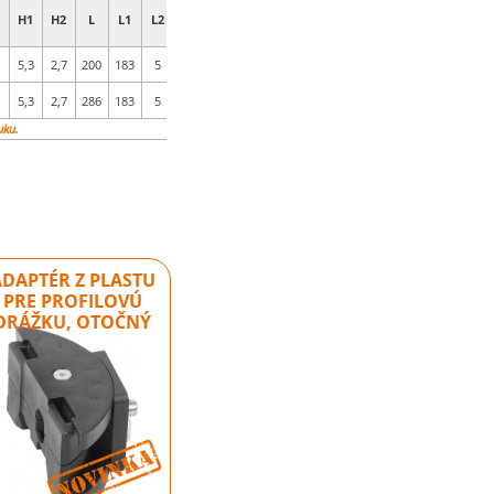
H1
H2
L
L1
L2
5,3
2,7
200
183
5
5,3
2,7
286
183
5
uku.
ADAPTÉR Z PLASTU
PRE PROFILOVÚ
DRÁŽKU, OTOČNÝ
Novinka
Novinka