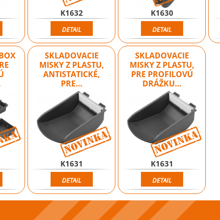
K1632
K1630
DETAIL
DETAIL
 BOX
SKLADOVACIE
SKLADOVACIE
PRE
MISKY Z PLASTU,
MISKY Z PLASTU,
Ú
ANTISTATICKÉ,
PRE PROFILOVÚ
…
PRE…
DRÁŽKU…
Novinka
Novinka
K1631
K1631
DETAIL
DETAIL