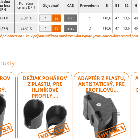
kladná
Konečná
na bez
Objednať
CAD
Prevedenie
B
B1
B2
H
cena s DPH
DPH
,81 €
28,81 €
.step
C
110,6
47
13,6
40

,47 €
29,61 €
.step
D
110,6
47
13,6
40

é pri odbere od 1 ks. V prípade väčšieho množstva Vám vypracujeme individuálnu cenovú pon
dukty
ÁROV
DRŽIAK POHÁROV
ADAPTÉR Z PLASTU,
,
Z PLASTU, PRE
ANTISTATICKÝ, PRE
KÝ,
HLINÍKOVÉ
PROFILOVÚ…
PROFILY,…
Novinka
Novinka