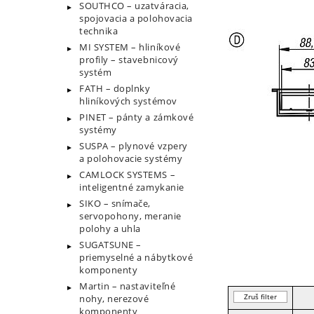
SOUTHCO – uzatváracia,
spojovacia a polohovacia
technika
MI SYSTEM – hliníkové
profily – stavebnicový
systém
FATH – doplnky
hliníkových systémov
PINET – pánty a zámkové
systémy
SUSPA – plynové vzpery
a polohovacie systémy
CAMLOCK SYSTEMS –
inteligentné zamykanie
SIKO – snímače,
servopohony, meranie
polohy a uhla
SUGATSUNE –
priemyselné a nábytkové
komponenty
Martin – nastaviteľné
Zruš filter
nohy, nerezové
komponenty