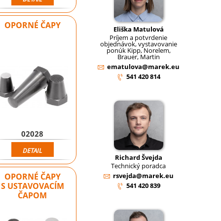
OPORNÉ ČAPY
Eliška Matulová
Príjem a potvrdenie
objednávok, vystavovanie
ponúk Kipp, Norelem,
Brauer, Martin
ematulova@marek.eu
541 420 814
02028
DETAIL
Richard Švejda
Technický poradca
OPORNÉ ČAPY
rsvejda@marek.eu
S USTAVOVACÍM
541 420 839
ČAPOM