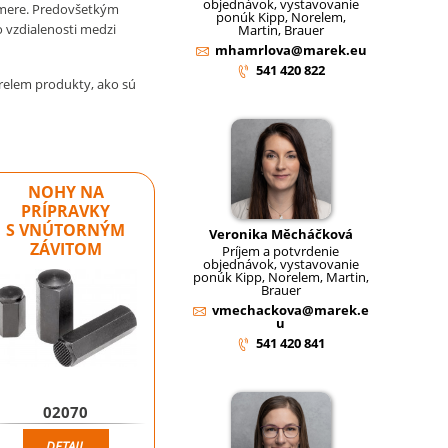
objednávok, vystavovanie
smere. Predovšetkým
ponúk Kipp, Norelem,
 vzdialenosti medzi
Martin, Brauer
mhamrlova@marek.eu
541 420 822
relem produkty, ako sú
NOHY NA
PRÍPRAVKY
S VNÚTORNÝM
Veronika Měcháčková
ZÁVITOM
Príjem a potvrdenie
objednávok, vystavovanie
ponúk Kipp, Norelem, Martin,
Brauer
vmechackova@marek.e
u
541 420 841
02070
DETAIL