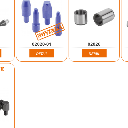
Novinka
02020-01
02026
DETAIL
DETAIL
IE