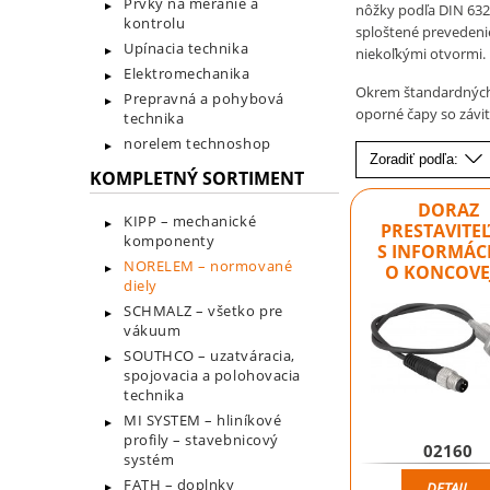
Prvky na meranie a
nôžky podľa DIN 632
kontrolu
sploštené prevedeni
Upínacia technika
niekoľkými otvormi.
Elektromechanika
Okrem štandardných 
Prepravná a pohybová
oporné čapy so závi
technika
norelem technoshop
Zoradiť podľa:
KOMPLETNÝ SORTIMENT
DORAZ
KIPP – mechanické
PRESTAVITE
komponenty
S INFORMÁC
NORELEM – normované
O KONCOVE
diely
SCHMALZ – všetko pre
vákuum
SOUTHCO – uzatváracia,
spojovacia a polohovacia
technika
MI SYSTEM – hliníkové
profily – stavebnicový
02160
systém
FATH – doplnky
DETAIL