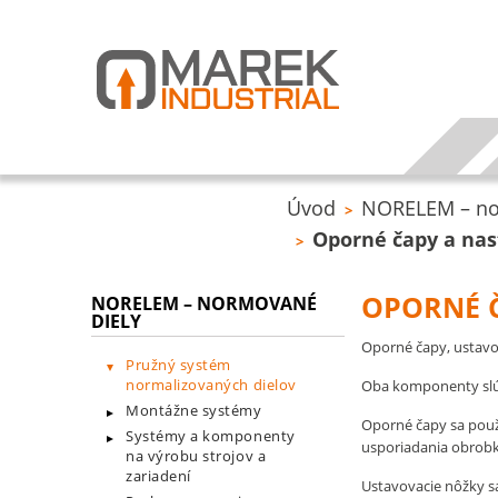
Úvod
NORELEM – no
>
Oporné čapy a nas
>
OPORNÉ 
NORELEM – NORMOVANÉ
DIELY
Oporné čapy, ustavo
Pružný systém
normalizovaných dielov
Oba komponenty slúž
Montážne systémy
Oporné čapy sa použ
Systémy a komponenty
usporiadania obrob
na výrobu strojov a
zariadení
Ustavovacie nôžky sa