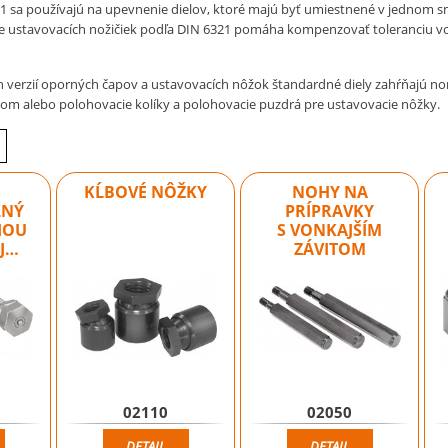
1 sa používajú na upevnenie dielov, ktoré majú byť umiestnené v jednom 
e ustavovacích nožičiek podľa DIN 6321 pomáha kompenzovať toleranciu vo
verzií oporných čapov a ustavovacích nôžok štandardné diely zahŕňajú no
tom alebo polohovacie kolíky a polohovacie puzdrá pre ustavovacie nôžky.
KĹBOVÉ NÔŽKY
NOHY NA
ĽNÝ
PRÍPRAVKY
IOU
S VONKAJŠÍM
J…
ZÁVITOM
02110
02050
DETAIL
DETAIL