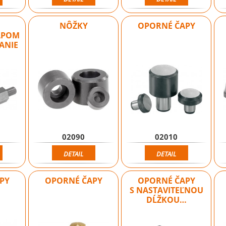
NÔŽKY
OPORNÉ ČAPY
APOM
DANIE
02090
02010
DETAIL
DETAIL
PY
OPORNÉ ČAPY
OPORNÉ ČAPY
S NASTAVITEĽNOU
DĹŽKOU…