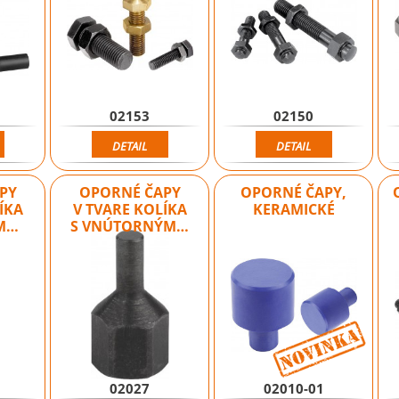
02153
02150
DETAIL
DETAIL
PY
OPORNÉ ČAPY
OPORNÉ ČAPY,
ÍKA
V TVARE KOLÍKA
KERAMICKÉ
ÍM…
S VNÚTORNÝM…
02027
02010-01