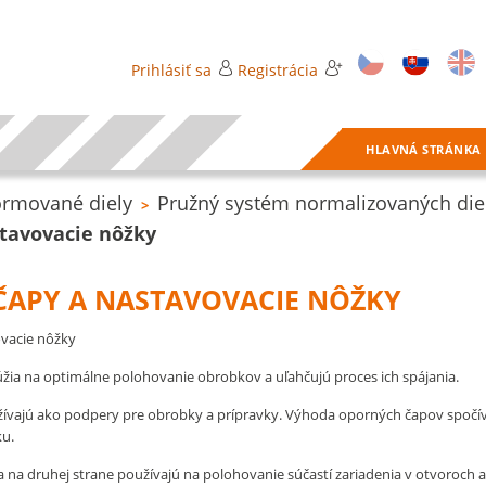
Prihlásiť sa
Registrácia
HLAVNÁ STRÁNKA
rmované diely
Pružný systém normalizovaných die
>
tavovacie nôžky
ČAPY A NASTAVOVACIE NÔŽKY
vacie nôžky
ia na optimálne polohovanie obrobkov a uľahčujú proces ich spájania.
ívajú ako podpery pre obrobky a prípravky. Výhoda oporných čapov spoč
ku.
 na druhej strane používajú na polohovanie súčastí zariadenia v otvoroch 