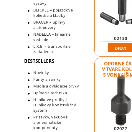
výsuvy
BLICKLE – pojazdové
kolieska a kladky
BRAUER – upínky
a airmovery
NADELLA – lineárne
02130
vedenie
L.K.E. – transportné
DETAIL
zariadenia
BESTSELLERS
OPORNÉ ČA
V TVARE KOL
Novinky
S VONKAJŠ
Pánty a zámky
Madlá a ovládacie prvky
Upínacia technika
Hliníkové profily |
Hliníkový konštrukčný
systém
Prísavky, vákuové
a pneumatické
komponenty
02027