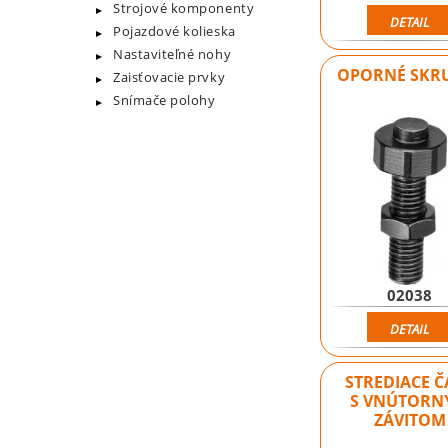
Strojové komponenty
DETAIL
Pojazdové kolieska
Nastaviteľné nohy
OPORNÉ SKR
Zaisťovacie prvky
Snímače polohy
02038
DETAIL
STREDIACE Č
S VNÚTORN
ZÁVITOM