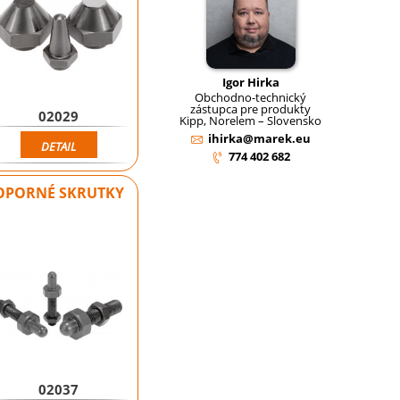
Igor Hirka
Obchodno-technický
zástupca pre produkty
02029
Kipp, Norelem – Slovensko
ihirka@marek.eu
DETAIL
774 402 682
OPORNÉ SKRUTKY
Novinka
02037