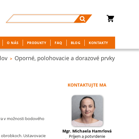
O NÁS
PRODUKTY
FAQ
BLOG
KONTAKTY
lov
Oporné, polohovacie a dorazové prvky
>
KONTAKTUJTE MA
íva v možnosti bodového
Mgr. Michaela Hamrlová
a obrobkoch. Ustavovacie
Príjem a potvrdenie