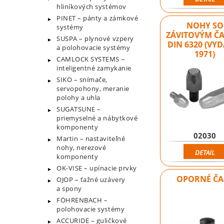
hliníkových systémov
PINET – pánty a zámkové
NOHY SO
systémy
ZÁVITOVÝM Č
SUSPA – plynové vzpery
DIN 6320 (VY
a polohovacie systémy
1971)
CAMLOCK SYSTEMS –
inteligentné zamykanie
SIKO – snímače,
servopohony, meranie
polohy a uhla
SUGATSUNE –
priemyselné a nábytkové
komponenty
02030
Martin – nastaviteľné
nohy, nerezové
DETAIL
komponenty
OK-VISE – upínacie prvky
OPORNÉ ČA
OJOP – ťažné uzávery
a spony
FÖHRENBACH –
polohovacie systémy
ACCURIDE – guličkové