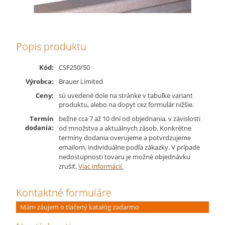
Popis produktu
Kód:
CSF250/50
Výrobca:
Brauer Limited
Ceny:
sú uvedené dole na stránke v tabuľke variant
produktu, alebo na dopyt cez formulár nižšie.
Termín
bežne cca 7 až 10 dní od objednania, v závislosti
dodania:
od množstva a aktuálnych zásob. Konkrétne
termíny dodania overujeme a potvrdzujeme
emailom, individuálne podľa zákazky. V prípade
nedostupnosti tovaru je možné objednávku
zrušiť.
Viac informácií.
Kontaktné formuláre
Mám záujem o tlačený katalóg zadarmo