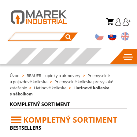
Úvod
>
BRAUER – upínky a airmovery
>
Priemyselné
a pojazdové kolieska
>
Priemyselné kolieska pre vysoké
zaťaženie
>
Liatinové kolieska
>
Liatinové kolieska
s nákolkom
KOMPLETNÝ SORTIMENT
KOMPLETNÝ SORTIMENT
BESTSELLERS