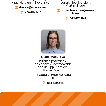
Kipp, Norelem – Slovensko
ponúk Kipp, Norelem,
Martin, Brauer
ihirka@marek.eu
vmechackova@mare
774 402 682
k.eu
541 420 841
Eliška Matulová
Príjem a potvrdenie
objednávok, vystavovanie
ponúk Kipp, Norelem,
Brauer, Martin
ematulova@marek.e
u
541 420 814