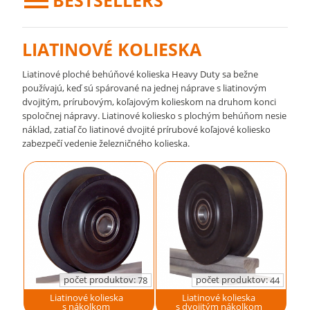
BESTSELLERS
LIATINOVÉ KOLIESKA
Liatinové ploché behúňové kolieska Heavy Duty sa bežne
používajú, keď sú spárované na jednej náprave s liatinovým
dvojitým, prírubovým, koľajovým kolieskom na druhom konci
spoločnej nápravy. Liatinové koliesko s plochým behúňom nesie
náklad, zatiaľ čo liatinové dvojité prírubové koľajové koliesko
zabezpečí vedenie železničného kolieska.
počet produktov:
počet produktov:
78
44
Liatinové kolieska
Liatinové kolieska
s nákolkom
s dvojitým nákolkom