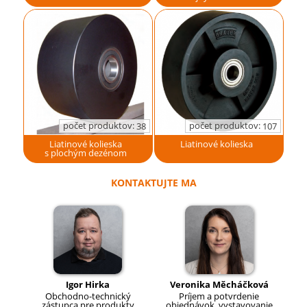
počet produktov:
počet produktov:
38
107
Liatinové kolieska
Liatinové kolieska
s plochým dezénom
KONTAKTUJTE MA
Igor Hirka
Veronika Měcháčková
Obchodno-technický
Príjem a potvrdenie
zástupca pre produkty
objednávok, vystavovanie