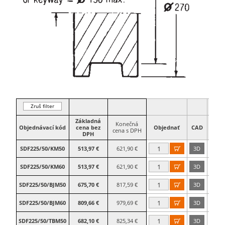
Zruš filter
Základná
Konečná
Prie
Objednávací kód
cena bez
Objednať
CAD
cena s DPH
otvo
DPH
SDF225/50/KM50
513,97 €
621,90 €
3D
50

SDF225/50/KM60
513,97 €
621,90 €
3D
60

SDF225/50/BJM50
675,70 €
817,59 €
3D
50

SDF225/50/BJM60
809,66 €
979,69 €
3D
60

SDF225/50/TBM50
682,10 €
825,34 €
3D
50
