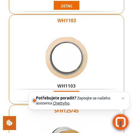
DETAIL
WH1103
WH1103
DETAIL
Potřebujete poradit?
Zeptejte se našeho
asistenta
Chettyho
.
SFH125/45