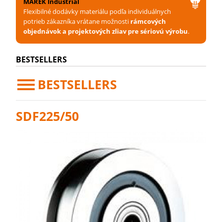
MAREK Industrial
Flexibilné dodávky materiálu podľa individuálnych
potrieb zákazníka vrátane možnosti
rámcových
objednávok a projektových zliav pre sériovú výrobu
.
BESTSELLERS
BESTSELLERS
SDF225/50