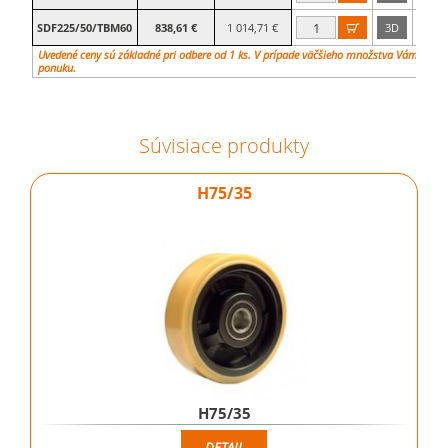
SDF225/50/TBM60
838,61 €
1 014,71 €
3D
60

Uvedené ceny sú základné pri odbere od 1 ks. V prípade väčšieho množstva Vám vypr
ponuku.
Súvisiace produkty
H75/35
H75/35
DETAIL