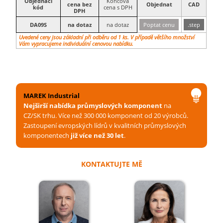
Objednací
Koncová
cena bez
Objednat
CAD
kód
cena s DPH
DPH
DA09S
na dotaz
na dotaz
Poptat cenu
.step
Uvedené ceny jsou základní při odběru od 1 ks. V případě většího množství
Vám vypracujeme individuální cenovou nabídku.
MAREK Industrial
Nejširší nabídka průmyslových komponent
na
CZ/SK trhu. Více než 300 000 komponent od 20 výrobců.
Zastoupení evropských lídrů v kvalitních průmyslových
komponentech
již více než 30 let
.
KONTAKTUJTE MĚ