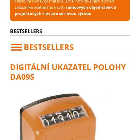
Flexibilní dodávky materiálu dle individuálních potřeb
zákazníka včetně možnosti
rámcových objednávek a
projektových slev pro sériovou výrobu
.
BESTSELLERS
BESTSELLERS
DIGITÁLNÍ UKAZATEL POLOHY
DA09S