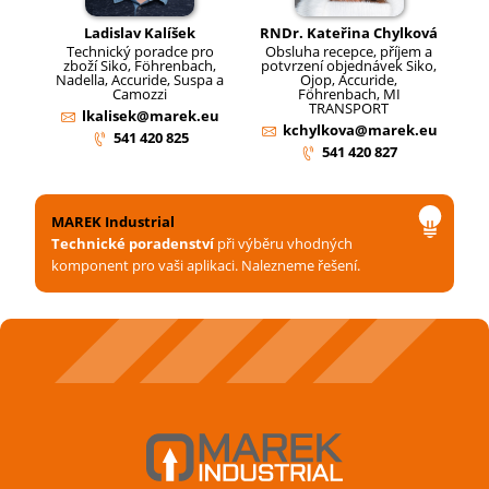
Ladislav Kalíšek
RNDr. Kateřina Chylková
Technický poradce pro
Obsluha recepce, příjem a
zboží Siko, Föhrenbach,
potvrzení objednávek Siko,
Nadella, Accuride, Suspa a
Ojop, Accuride,
Camozzi
Föhrenbach, MI
TRANSPORT
lkalisek@marek.eu
kchylkova@marek.eu
541 420 825
541 420 827
MAREK Industrial
Technické poradenství
při výběru vhodných
komponent pro vaši aplikaci. Nalezneme řešení.