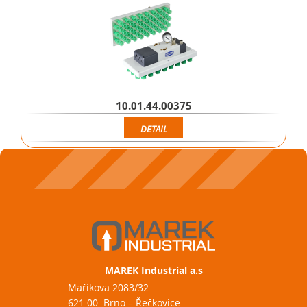
10.01.44.00375
DETAIL
MAREK Industrial a.s
Maříkova 2083/32
621 00 Brno – Řečkovice