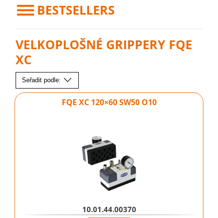
BESTSELLERS
VELKOPLOŠNÉ GRIPPERY FQE
XC
Seřadit podle:
FQE XC 120×60 SW50 O10
10.01.44.00370