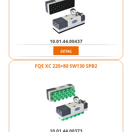
10.01.44.00437
DETAIL
FQE XC 220×80 SW130 SPB2
10.01.44.00373