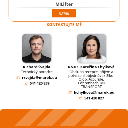
MILifter
DETAIL
KONTAKTUJTE MĚ
Richard Švejda
RNDr. Kateřina Chylková
Technický poradce
Obsluha recepce, příjem a
potvrzení objednávek Siko,
rsvejda@marek.eu
Ojop, Accuride,
Föhrenbach, MI
541 420 839
TRANSPORT
kchylkova@marek.eu
541 420 827