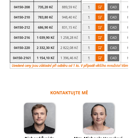
04150-208
735,20 Kč
889,59 Kč
CAD
hliník

04150-210
783,80 Kč
948,40 Kč
CAD
hliník

04150-212
686,90 Kč
831,15 Kč
CAD
hliník

04150-216
1 039,90 Kč
1 258,28 Kč
CAD
hliník

04150-220
2 332,30 Kč
2 822,08 Kč
CAD
hliník

04150-2161
1 154,10 Kč
1 396,46 Kč
CAD
hliník

Uvedené ceny jsou základní při odběru od 1 ks. V případě většího množství Vám vypra
KONTAKTUJTE MĚ