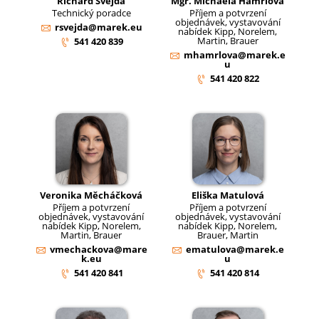
Richard Švejda
Mgr. Michaela Hamrlová
Technický poradce
Příjem a potvrzení
objednávek, vystavování
rsvejda@marek.eu
nabídek Kipp, Norelem,
Martin, Brauer
541 420 839
mhamrlova@marek.e
u
541 420 822
Veronika Měcháčková
Eliška Matulová
Příjem a potvrzení
Příjem a potvrzení
objednávek, vystavování
objednávek, vystavování
nabídek Kipp, Norelem,
nabídek Kipp, Norelem,
Martin, Brauer
Brauer, Martin
vmechackova@mare
ematulova@marek.e
k.eu
u
541 420 841
541 420 814