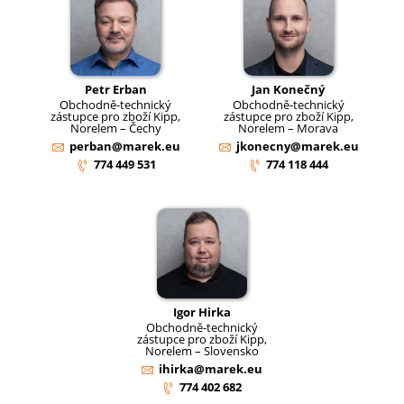
Petr Erban
Jan Konečný
Obchodně-technický
Obchodně-technický
zástupce pro zboží Kipp,
zástupce pro zboží Kipp,
Norelem – Čechy
Norelem – Morava
perban@marek.eu
jkonecny@marek.eu
774 449 531
774 118 444
Igor Hirka
Obchodně-technický
zástupce pro zboží Kipp,
Norelem – Slovensko
ihirka@marek.eu
774 402 682