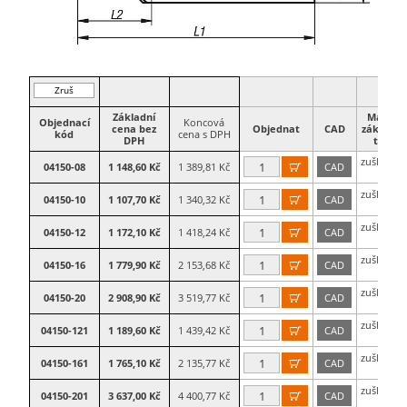
Zruš
filtr
Základní
Materiá
Objednací
Koncová
cena bez
Objednat
CAD
základní
kód
cena s DPH
DPH
tělesa​
zušlechtě
04150-08
1 148,60 Kč
1 389,81 Kč
CAD

ocel
zušlechtě
04150-10
1 107,70 Kč
1 340,32 Kč
CAD

ocel
zušlechtě
04150-12
1 172,10 Kč
1 418,24 Kč
CAD

ocel
zušlechtě
04150-16
1 779,90 Kč
2 153,68 Kč
CAD

ocel
zušlechtě
04150-20
2 908,90 Kč
3 519,77 Kč
CAD

ocel
zušlechtě
04150-121
1 189,60 Kč
1 439,42 Kč
CAD

ocel
zušlechtě
04150-161
1 765,10 Kč
2 135,77 Kč
CAD

ocel
zušlechtě
04150-201
3 637,00 Kč
4 400,77 Kč
CAD

ocel