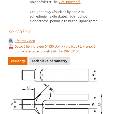
objednávku zrušit.
Více informací.
Cenu dopravy zásilek délky nad 2 m
zohledňujeme dle skutečných hodnot
a dodatečně, pokud je to nutné, upravujeme.
Ke stažení
Přehrát video
Datový list norelem 04150 Upínky vidlicovité, kruhové
upínací nástavec z oceli a hliníku DIN 6315 C
Varianty
Technické parametry