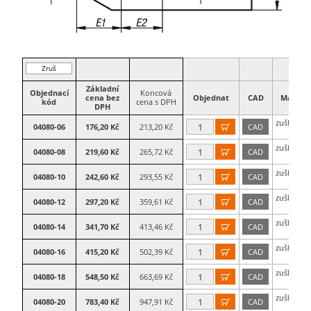
Zruš
filtr
Základní
Objednací
Koncová
cena bez
Objednat
CAD
Materiá
kód
cena s DPH
DPH
zušlechtě
04080-06
176,20 Kč
213,20 Kč
CAD

ocel
zušlechtě
04080-08
219,60 Kč
265,72 Kč
CAD

ocel
zušlechtě
04080-10
242,60 Kč
293,55 Kč
CAD

ocel
zušlechtě
04080-12
297,20 Kč
359,61 Kč
CAD

ocel
zušlechtě
04080-14
341,70 Kč
413,46 Kč
CAD

ocel
zušlechtě
04080-16
415,20 Kč
502,39 Kč
CAD

ocel
zušlechtě
04080-18
548,50 Kč
663,69 Kč
CAD

ocel
zušlechtě
04080-20
783,40 Kč
947,91 Kč
CAD

ocel