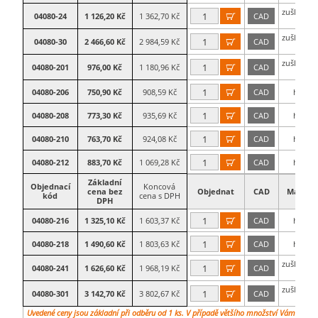
zušlechtě
04080-24
1 126,20 Kč
1 362,70 Kč
CAD

ocel
zušlechtě
04080-30
2 466,60 Kč
2 984,59 Kč
CAD

ocel
zušlechtě
04080-201
976,00 Kč
1 180,96 Kč
CAD

ocel
04080-206
750,90 Kč
908,59 Kč
CAD
hliník

04080-208
773,30 Kč
935,69 Kč
CAD
hliník

04080-210
763,70 Kč
924,08 Kč
CAD
hliník

04080-212
883,70 Kč
1 069,28 Kč
CAD
hliník

Základní
Objednací
Koncová
cena bez
Objednat
CAD
Materiá
kód
cena s DPH
DPH
04080-216
1 325,10 Kč
1 603,37 Kč
CAD
hliník

04080-218
1 490,60 Kč
1 803,63 Kč
CAD
hliník

zušlechtě
04080-241
1 626,60 Kč
1 968,19 Kč
CAD

ocel
zušlechtě
04080-301
3 142,70 Kč
3 802,67 Kč
CAD

ocel
Uvedené ceny jsou základní při odběru od 1 ks. V případě většího množství Vám vypra