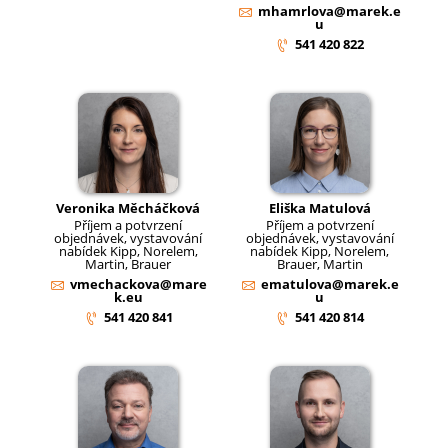
mhamrlova@marek.e
u
541 420 822
Veronika Měcháčková
Eliška Matulová
Příjem a potvrzení
Příjem a potvrzení
objednávek, vystavování
objednávek, vystavování
nabídek Kipp, Norelem,
nabídek Kipp, Norelem,
Martin, Brauer
Brauer, Martin
vmechackova@mare
ematulova@marek.e
k.eu
u
541 420 841
541 420 814