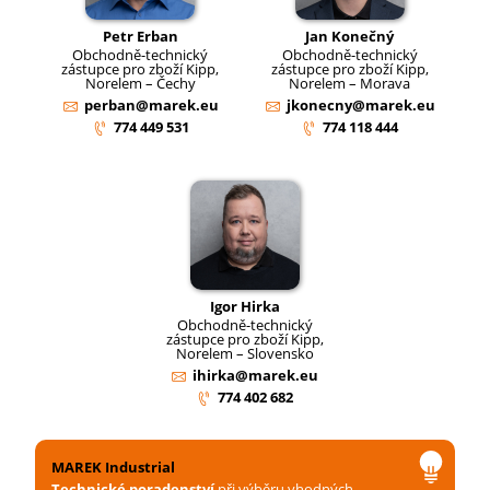
Petr Erban
Jan Konečný
Obchodně-technický
Obchodně-technický
zástupce pro zboží Kipp,
zástupce pro zboží Kipp,
Norelem – Čechy
Norelem – Morava
perban@marek.eu
jkonecny@marek.eu
774 449 531
774 118 444
Igor Hirka
Obchodně-technický
zástupce pro zboží Kipp,
Norelem – Slovensko
ihirka@marek.eu
774 402 682
MAREK Industrial
Technické poradenství
při výběru vhodných