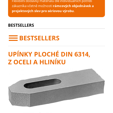
Flexibilní dodávky materiálu dle individuálních potřeb
zákazníka včetně možnosti
rámcových objednávek a
projektových slev pro sériovou výrobu
.
BESTSELLERS
BESTSELLERS
UPÍNKY PLOCHÉ DIN 6314,
Z OCELI A HLINÍKU