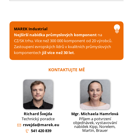
MAREK Industrial
Nejširší nabídka průmyslových komponent
na
CZ/SK trhu. Více než 300 000 komponent od 20 výrobců.
Zastoupení evropských lídrů v kvalitních průmyslových
komponentech
již více než 30 let
.
KONTAKTUJTE MĚ
Richard Švejda
Mgr. Michaela Hamrlová
Technický poradce
Příjem a potvrzení
objednávek, vystavování
rsvejda@marek.eu
nabídek Kipp, Norelem,
Martin, Brauer
541 420 839