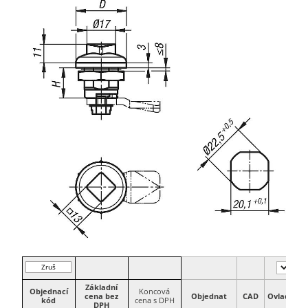
Zruš
filtr
Základní
Objednací
Koncová
cena bez
Objednat
CAD
Ovladač
kód
cena s DPH
DPH