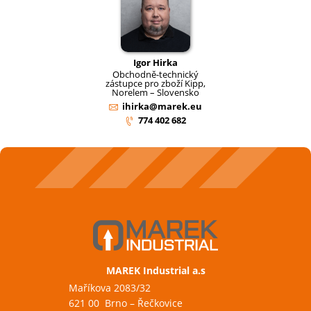
Igor Hirka
Obchodně-technický
zástupce pro zboží Kipp,
Norelem – Slovensko
ihirka@marek.eu
774 402 682
MAREK Industrial a.s
Maříkova 2083/32
621 00 Brno – Řečkovice