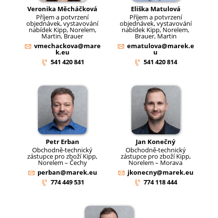
Veronika Měcháčková
Eliška Matulová
Příjem a potvrzení
Příjem a potvrzení
objednávek, vystavování
objednávek, vystavování
nabídek Kipp, Norelem,
nabídek Kipp, Norelem,
Martin, Brauer
Brauer, Martin
vmechackova@mare
ematulova@marek.e
k.eu
u
541 420 841
541 420 814
Petr Erban
Jan Konečný
Obchodně-technický
Obchodně-technický
zástupce pro zboží Kipp,
zástupce pro zboží Kipp,
Norelem – Čechy
Norelem – Morava
perban@marek.eu
jkonecny@marek.eu
774 449 531
774 118 444