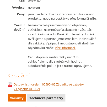
Kód:
05595-02
Výrobce:
norelem
Ceny:
jsou uvedeny dole na stránce v tabulce variant
produktu, nebo na poptávku přes formulář níže.
Termín
běžně cca 3–4 pracovní dny od objednání,
dodání:
v závislosti na množství a aktuálních zásobách
v centrálním skladu. Konkrétní termíny dodání
ověřujeme a potvrzujeme emailem, individuálně
dle zakázky. V případě nedostupnosti zboží lze
objednávku zrušit.
Více informací.
Cenu dopravy zásilek délky nad 2 m
zohledňujeme dle skutečných hodnot
a dodatečně, pokud je to nutné, upravujeme.
Ke stažení
Datový list norelem 05595–02 Západkové uzávěry
v Hygienic DESIGN
Varianty
Technické parametry