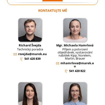
KONTAKTUJTE MĚ
Richard Švejda
Mgr. Michaela Hamrlová
Technický poradce
Příjem a potvrzení
objednávek, vystavování
rsvejda@marek.eu
nabídek Kipp, Norelem,
Martin, Brauer
541 420 839
mhamrlova@marek.e
u
541 420 822