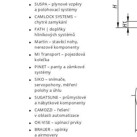
SUSPA – plynové vzpěry
a polohovací systémy
CAMLOCK SYSTEMS –
chytré zamykání
FATH | doplňky
hliníkových systémů
Martin – stavěcí nohy,
nerezové komponenty
MI Transport – pojezdová
kolečka
PINET – panty a zámkové
systémy
SIKO – snímače,
servopohony, měření
polohy a úhlu
SUGATSUNE – průmyslové
a nábytkové komponenty
CAMOZZI – řešení
v oblasti automatizace
OK-VISE – upínací prvky
BRAUER – upínky
a airmovery