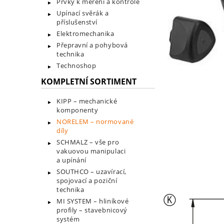
Prvky k měření a kontrole
Upínací svěrák a
příslušenství
Elektromechanika
Přepravní a pohybová
technika
Technoshop
KOMPLETNÍ SORTIMENT
KIPP – mechanické
komponenty
NORELEM – normované
díly
SCHMALZ – vše pro
vakuovou manipulaci
a upínání
SOUTHCO – uzavírací,
spojovací a poziční
technika
MI SYSTEM – hliníkové
profily – stavebnicový
systém