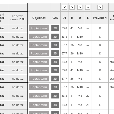
dní
Koncová
bez
Objednat
CAD
D1
H
D
L
Provedení
cena s DPH
ko
H
taz
na dotaz
Poptat cenu
3D
53.8
41
M8
—
K
taz
na dotaz
Poptat cenu
3D
53.8
41
M10
—
K
taz
na dotaz
Poptat cenu
3D
67.7
36
M8
—
K
taz
na dotaz
Poptat cenu
3D
67.7
36
M10
—
K
taz
na dotaz
Poptat cenu
3D
53.8
41
M8
—
K
sta
taz
na dotaz
Poptat cenu
3D
53.8
41
M10
—
K
sta
taz
na dotaz
Poptat cenu
3D
67.7
36
M8
—
K
sta
taz
na dotaz
Poptat cenu
3D
67.7
36
M10
—
K
sta
taz
na dotaz
Poptat cenu
3D
53.8
41
M8
20
L
taz
na dotaz
Poptat cenu
3D
53.8
41
M8
25
L
taz
na dotaz
Poptat cenu
3D
53.8
41
M8
30
L