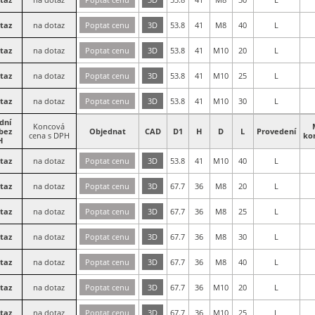
taz
na dotaz
Poptat cenu
3D
53.8
41
M8
40
L
taz
na dotaz
Poptat cenu
3D
53.8
41
M10
20
L
taz
na dotaz
Poptat cenu
3D
53.8
41
M10
25
L
taz
na dotaz
Poptat cenu
3D
53.8
41
M10
30
L
dní
Koncová
bez
Objednat
CAD
D1
H
D
L
Provedení
cena s DPH
ko
H
taz
na dotaz
Poptat cenu
3D
53.8
41
M10
40
L
taz
na dotaz
Poptat cenu
3D
67.7
36
M8
20
L
taz
na dotaz
Poptat cenu
3D
67.7
36
M8
25
L
taz
na dotaz
Poptat cenu
3D
67.7
36
M8
30
L
taz
na dotaz
Poptat cenu
3D
67.7
36
M8
40
L
taz
na dotaz
Poptat cenu
3D
67.7
36
M10
20
L
taz
na dotaz
Poptat cenu
3D
67.7
36
M10
25
L