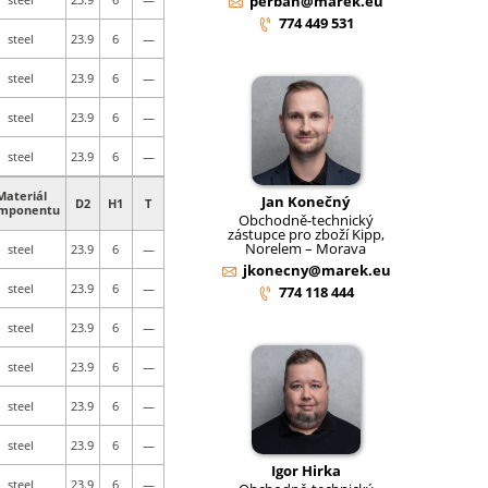
perban@marek.eu
774 449 531
steel
23.9
6
—
steel
23.9
6
—
steel
23.9
6
—
steel
23.9
6
—
Materiál
Jan Konečný
D2
H1
T
mponentu
Obchodně-technický
zástupce pro zboží Kipp,
Norelem – Morava
steel
23.9
6
—
jkonecny@marek.eu
steel
23.9
6
—
774 118 444
steel
23.9
6
—
steel
23.9
6
—
steel
23.9
6
—
steel
23.9
6
—
Igor Hirka
steel
23.9
6
—