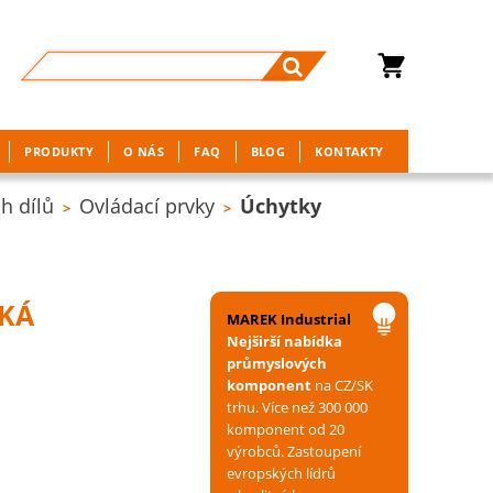
PRODUKTY
O NÁS
FAQ
BLOG
KONTAKTY
h dílů
Ovládací prvky
Úchytky
>
>
CKÁ
MAREK Industrial
Nejširší nabídka
průmyslových
komponent
na CZ/SK
trhu. Více než 300 000
komponent od 20
výrobců. Zastoupení
evropských lídrů