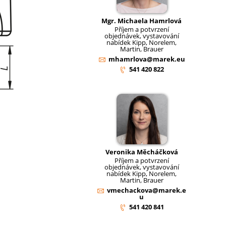
Mgr. Michaela Hamrlová
Příjem a potvrzení
objednávek, vystavování
nabídek Kipp, Norelem,
Martin, Brauer
mhamrlova@marek.eu
541 420 822
Veronika Měcháčková
Příjem a potvrzení
objednávek, vystavování
nabídek Kipp, Norelem,
Martin, Brauer
vmechackova@marek.e
u
541 420 841