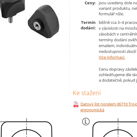
Ceny:
jsou uvedeny dole na
variant produktu, n
formulář níže.
Termín
běžně cca 3–4 pracov
dodání:
v závislosti na množs
zásobách v centrální
termíny dodání ověř
emailem, individuáln
nedostupnosti zboží 
Více informací.
Cenu dopravy zásilek
zohledňujeme dle s
a dodatečně, pokud j
Ke stažení
Datový list norelem 06710 Trojc
ergonomická