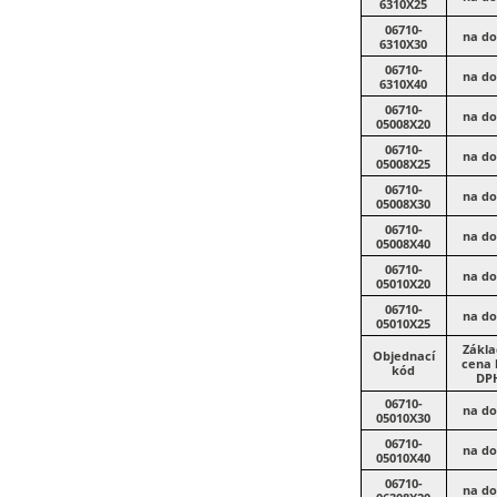
6310X25
06710-
na do
6310X30
06710-
na do
6310X40
06710-
na do
05008X20
06710-
na do
05008X25
06710-
na do
05008X30
06710-
na do
05008X40
06710-
na do
05010X20
06710-
na do
05010X25
Zákla
Objednací
cena 
kód
DP
06710-
na do
05010X30
06710-
na do
05010X40
06710-
na do