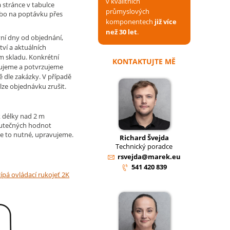
v kvalitních
 stránce v tabulce
průmyslových
ebo na poptávku přes
komponentech
již více
než 30 let
.
ní dny od objednání,
tví a aktuálních
m skladu. Konkrétní
KONTAKTUJTE MĚ
ujeme a potvrzujeme
ě dle zakázky. V případě
lze objednávku zrušit.
 délky nad 2 m
kutečných hodnot
e to nutné, upravujeme.
Richard Švejda
Technický poradce
rsvejda@marek.eu
541 420 839
ípá ovládací rukojeť 2K