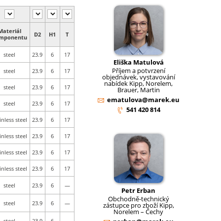
Materiál
D2
H1
T
mponentu
steel
23.9
6
17
Eliška Matulová
Příjem a potvrzení
steel
23.9
6
17
objednávek, vystavování
nabídek Kipp, Norelem,
steel
23.9
6
17
Brauer, Martin
ematulova@marek.eu
steel
23.9
6
17
541 420 814
inless steel
23.9
6
17
inless steel
23.9
6
17
inless steel
23.9
6
17
inless steel
23.9
6
17
steel
23.9
6
—
Petr Erban
Obchodně-technický
steel
23.9
6
—
zástupce pro zboží Kipp,
Norelem – Čechy
steel
23.9
6
—