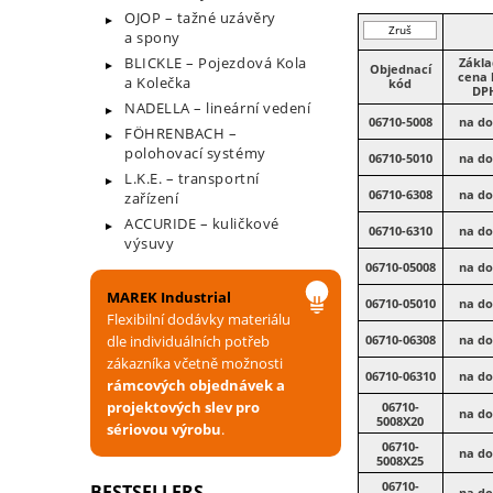
OJOP – tažné uzávěry
Zruš
a spony
filtr
BLICKLE – Pojezdová Kola
Zákla
Objednací
cena 
a Kolečka
kód
DP
NADELLA – lineární vedení
06710-5008
na do
FÖHRENBACH –
polohovací systémy
06710-5010
na do
L.K.E. – transportní
06710-6308
na do
zařízení
ACCURIDE – kuličkové
06710-6310
na do
výsuvy
06710-05008
na do
MAREK Industrial
06710-05010
na do
Flexibilní dodávky materiálu
dle individuálních potřeb
06710-06308
na do
zákazníka včetně možnosti
06710-06310
na do
rámcových objednávek a
projektových slev pro
06710-
na do
5008X20
sériovou výrobu
.
06710-
na do
5008X25
06710-
BESTSELLERS
na do