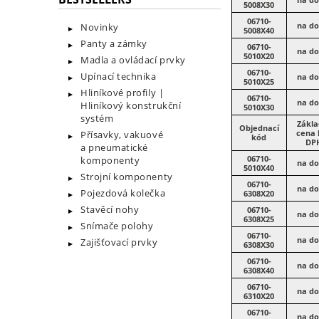
5008X30
06710-
na do
Novinky
5008X40
Panty a zámky
06710-
na do
5010X20
Madla a ovládací prvky
06710-
Upínací technika
na do
5010X25
Hliníkové profily |
06710-
na do
Hliníkový konstrukční
5010X30
systém
Zákla
Objednací
cena 
Přísavky, vakuové
kód
DP
a pneumatické
06710-
komponenty
na do
5010X40
Strojní komponenty
06710-
na do
Pojezdová kolečka
6308X20
Stavěcí nohy
06710-
na do
6308X25
Snímače polohy
06710-
na do
Zajišťovací prvky
6308X30
06710-
na do
6308X40
06710-
na do
6310X20
06710-
na do