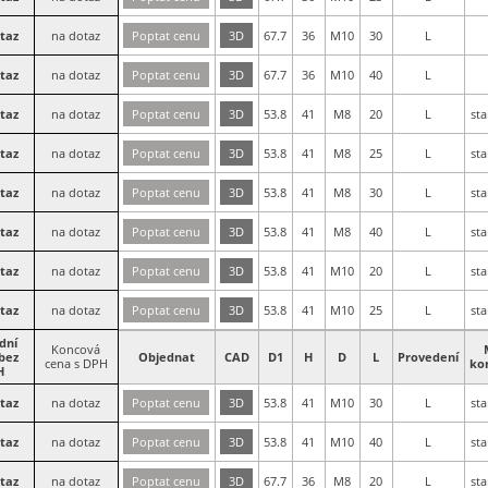
taz
na dotaz
Poptat cenu
3D
67.7
36
M10
30
L
taz
na dotaz
Poptat cenu
3D
67.7
36
M10
40
L
taz
na dotaz
Poptat cenu
3D
53.8
41
M8
20
L
sta
taz
na dotaz
Poptat cenu
3D
53.8
41
M8
25
L
sta
taz
na dotaz
Poptat cenu
3D
53.8
41
M8
30
L
sta
taz
na dotaz
Poptat cenu
3D
53.8
41
M8
40
L
sta
taz
na dotaz
Poptat cenu
3D
53.8
41
M10
20
L
sta
taz
na dotaz
Poptat cenu
3D
53.8
41
M10
25
L
sta
dní
Koncová
bez
Objednat
CAD
D1
H
D
L
Provedení
cena s DPH
ko
H
taz
na dotaz
Poptat cenu
3D
53.8
41
M10
30
L
sta
taz
na dotaz
Poptat cenu
3D
53.8
41
M10
40
L
sta
taz
na dotaz
Poptat cenu
3D
67.7
36
M8
20
L
sta