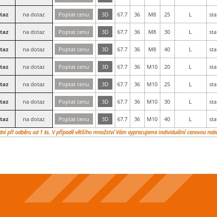
taz
na dotaz
Poptat cenu
3D
67.7
36
M8
25
L
sta
taz
na dotaz
Poptat cenu
3D
67.7
36
M8
30
L
sta
taz
na dotaz
Poptat cenu
3D
67.7
36
M8
40
L
sta
taz
na dotaz
Poptat cenu
3D
67.7
36
M10
20
L
sta
taz
na dotaz
Poptat cenu
3D
67.7
36
M10
25
L
sta
taz
na dotaz
Poptat cenu
3D
67.7
36
M10
30
L
sta
taz
na dotaz
Poptat cenu
3D
67.7
36
M10
40
L
sta
dní při odběru od 1 ks. V případě většího množství Vám vypracujeme individuální cenovou nab