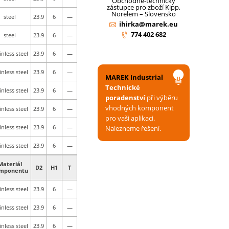
Obchodně-technický
zástupce pro zboží Kipp,
Norelem – Slovensko
steel
23.9
6
—
ihirka@marek.eu
774 402 682
steel
23.9
6
—
inless steel
23.9
6
—
inless steel
23.9
6
—
MAREK Industrial
Technické
inless steel
23.9
6
—
poradenství
při výběru
vhodných komponent
inless steel
23.9
6
—
pro vaši aplikaci.
inless steel
23.9
6
—
Nalezneme řešení.
inless steel
23.9
6
—
Materiál
D2
H1
T
mponentu
inless steel
23.9
6
—
inless steel
23.9
6
—
inless steel
23.9
6
—