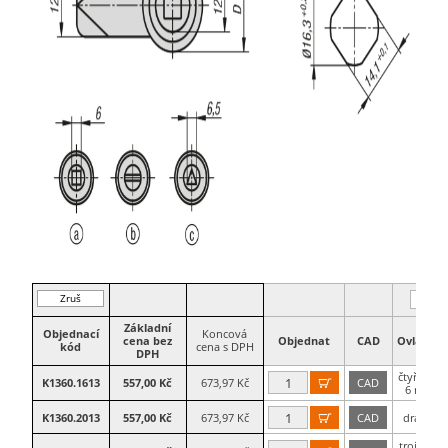
Zruš
filtr
Základní
Objednací
Koncová
cena bez
Objednat
CAD
Ovladač
kód
cena s DPH
DPH
čtyřhran
K1360.1613
557,00 Kč
673,97 Kč
CAD

6 mm
K1360.2013
557,00 Kč
673,97 Kč
CAD
drážka

trojhran