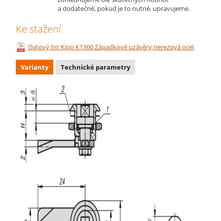
a dodatečně, pokud je to nutné, upravujeme.
Ke stažení
Datový list Kipp K1360 Západkové uzávěry nerezová ocel
Varianty
Technické parametry