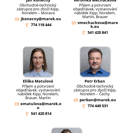
Obchodně-technický
Příjem a potvrzení
zástupce pro zboží Kipp,
objednávek, vystavování
Norelem – Morava
nabídek Kipp, Norelem,
Martin, Brauer
jkonecny@marek.eu
vmechackova@mare
774 118 444
k.eu
541 420 841
Eliška Matulová
Petr Erban
Příjem a potvrzení
Obchodně-technický
objednávek, vystavování
zástupce pro zboží Kipp,
nabídek Kipp, Norelem,
Norelem – Čechy
Brauer, Martin
perban@marek.eu
ematulova@marek.e
774 449 531
u
541 420 814