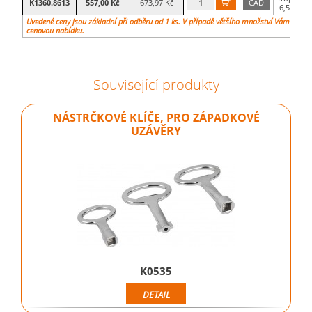
K1360.8613
557,00 Kč
673,97 Kč
CAD

6,5 mm
Uvedené ceny jsou základní při odběru od 1 ks. V případě většího množství Vám vypra
cenovou nabídku.
Související produkty
NÁSTRČKOVÉ KLÍČE, PRO ZÁPADKOVÉ
UZÁVĚRY
K0535
DETAIL