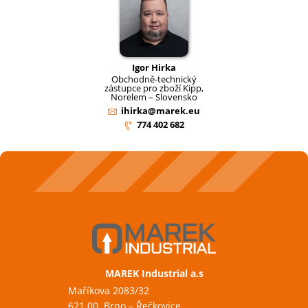
Igor Hirka
Obchodně-technický
zástupce pro zboží Kipp,
Norelem – Slovensko
ihirka@marek.eu
774 402 682
MAREK Industrial a.s
Maříkova 2083/32
621 00 Brno – Řečkovice