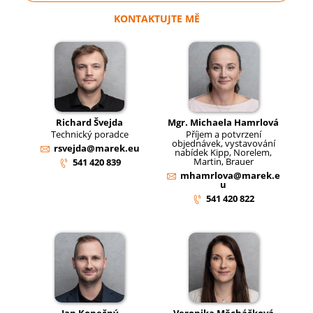
KONTAKTUJTE MĚ
Richard Švejda
Mgr. Michaela Hamrlová
Technický poradce
Příjem a potvrzení
objednávek, vystavování
rsvejda@marek.eu
nabídek Kipp, Norelem,
Martin, Brauer
541 420 839
mhamrlova@marek.e
u
541 420 822
Jan Konečný
Veronika Měcháčková