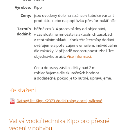
Výrobce:
Kipp
Ceny:
jsou uvedeny dole na stránce v tabulce variant
produktu, nebo na poptávku přes formulář níže.
Termín
běžně cca 3–4 pracovní dny od objednání,
dodání:
v závislosti na množství a aktuálních zásobách
v centrálním skladu. Konkrétní termíny dodání
ověřujeme a potvrzujeme emailem, individuálně
dle zakázky. V případě nedostupnosti zboží lze
objednávku zrušit.
Více informací.
Cenu dopravy zásilek délky nad 2 m
zohledňujeme dle skutečných hodnot
a dodatečně, pokud je to nutné, upravujeme.
Ke stažení
Datový list Kipp K2373 Vodicí rolny z oceli, válcové
Valivá vodicí technika Kipp pro přesné
vedení v pohybu