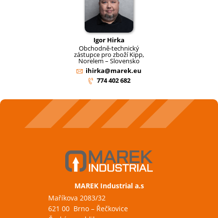
Igor Hirka
Obchodně-technický
zástupce pro zboží Kipp,
Norelem – Slovensko
ihirka@marek.eu
774 402 682
MAREK Industrial a.s
Maříkova 2083/32
621 00 Brno – Řečkovice