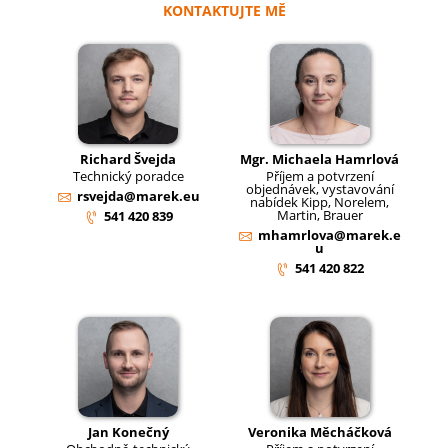
KONTAKTUJTE MĚ
Richard Švejda
Mgr. Michaela Hamrlová
Technický poradce
Příjem a potvrzení
objednávek, vystavování
rsvejda@marek.eu
nabídek Kipp, Norelem,
Martin, Brauer
541 420 839
mhamrlova@marek.e
u
541 420 822
Jan Konečný
Veronika Měcháčková