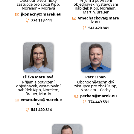
Obchodně-technický
Příjem a potvrzení
zástupce pro zboží Kipp,
objednávek, vystavování
Norelem – Morava
nabídek Kipp, Norelem,
Martin, Brauer
jkonecny@marek.eu
vmechackova@mare
774 118 444
k.eu
541 420 841
Eliška Matulová
Petr Erban
Příjem a potvrzení
Obchodně-technický
objednávek, vystavování
zástupce pro zboží Kipp,
nabídek Kipp, Norelem,
Norelem – Čechy
Brauer, Martin
perban@marek.eu
ematulova@marek.e
774 449 531
u
541 420 814