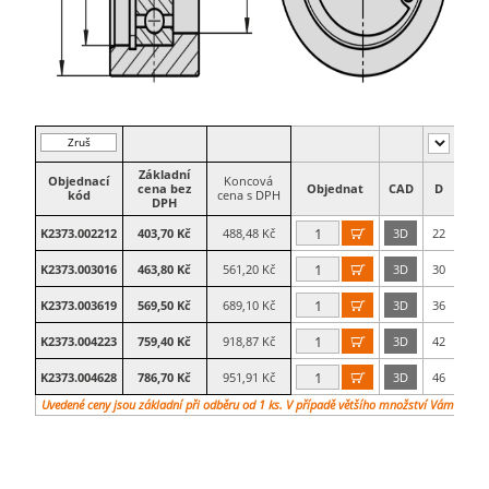
Zruš
filtr
Základní
Objednací
Koncová
cena bez
Objednat
CAD
D
B
kód
cena s DPH
DPH
K2373.002212
403,70 Kč
488,48 Kč
3D
22
12

K2373.003016
463,80 Kč
561,20 Kč
3D
30
16

K2373.003619
569,50 Kč
689,10 Kč
3D
36
19

K2373.004223
759,40 Kč
918,87 Kč
3D
42
23

K2373.004628
786,70 Kč
951,91 Kč
3D
46
28

Uvedené ceny jsou základní při odběru od 1 ks. V případě většího množství Vám vypra