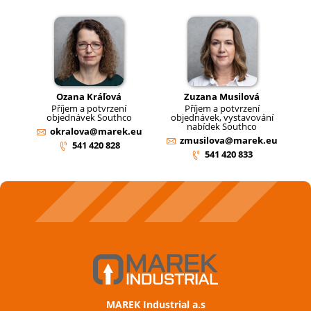
Ozana Kráľová
Zuzana Musilová
Příjem a potvrzení
Příjem a potvrzení
objednávek Southco
objednávek, vystavování
nabídek Southco
okralova@marek.eu
zmusilova@marek.eu
541 420 828
541 420 833
MAREK Industrial a.s