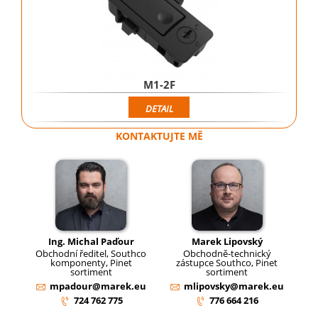
M1-2F
DETAIL
KONTAKTUJTE MĚ
Ing. Michal Paďour
Marek Lipovský
Obchodní ředitel, Southco
Obchodně-technický
komponenty, Pinet
zástupce Southco, Pinet
sortiment
sortiment
mpadour@marek.eu
mlipovsky@marek.eu
724 762 775
776 664 216