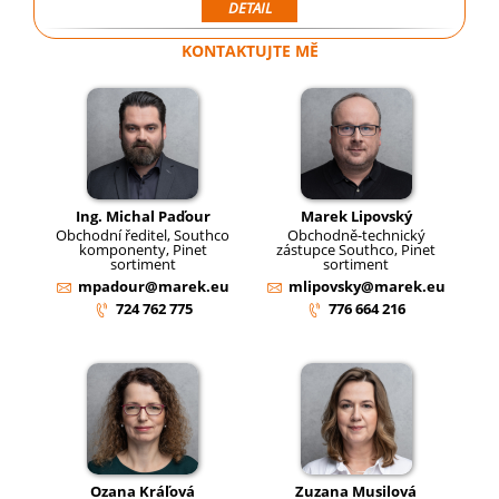
DETAIL
KONTAKTUJTE MĚ
Ing. Michal Paďour
Marek Lipovský
Obchodní ředitel, Southco
Obchodně-technický
komponenty, Pinet
zástupce Southco, Pinet
sortiment
sortiment
mpadour@marek.eu
mlipovsky@marek.eu
724 762 775
776 664 216
Ozana Kráľová
Zuzana Musilová