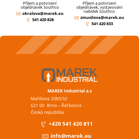
Příjem a potvrzení
Příjem a potvrzení
objednávek Southco
objednávek, vystavování
nabídek Southco
okralova@marek.eu
zmusilova@marek.eu
541 420 828
541 420 833
MAREK Industrial a.s
Maříkova 2083/32
621 00 Brno – Řečkovice
Česká republika
+420 541 420 811
info@marek.eu