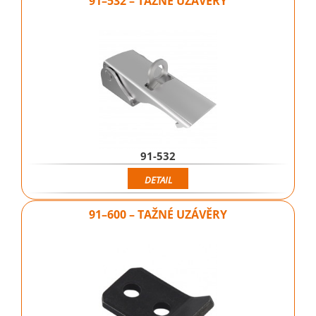
91–532 – TAŽNÉ UZÁVĚRY
91-532
DETAIL
91–600 – TAŽNÉ UZÁVĚRY